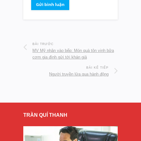
BÀI TRƯỚC
MV Mỹ nhân vào bếp: Món quà tôn vinh bữa
cơm gia đình gửi tới khán giả
BÀI KẾ TIẾP
Người truyền lửa qua hành động
TRẦN QUÍ THANH