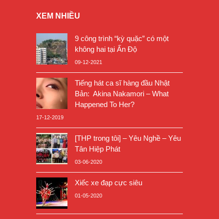
XEM NHIỀU
9 công trình “kỳ quặc” có một
không hai tại Ấn Độ
09-12-2021
Tiếng hát ca sĩ hàng đầu Nhật
Bản: Akina Nakamori – What
Happened To Her?
17-12-2019
[THP trong tôi] – Yêu Nghề – Yêu
Tân Hiệp Phát
03-06-2020
Xiếc xe đạp cực siêu
01-05-2020