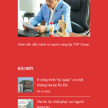
Giám đốc điều hành và người sáng lập THP Group
BÀI MỚI
9 công trình “kỳ quặc” có một
không hai tại Ấn Độ
09-12-2021
Vỉa hè ‘từ chối phục vụ’ người
bụng bự