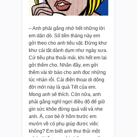
– Anh phải gắng nhớ hết những lời
em dặn dò. Số tiền tháng này em
gởi theo cho anh tiêu vặt. Đừng khư
khư cái tật dành dụm như ngày xưa.
Cứ tiêu pha thoải mái, khi hết em lại
gởi thêm cho. Nhân đây, em gởi
thêm vài tờ báo cho anh đọc những
lúc nhàn rỗi. Cái điện thoại di dộng
đời mới này là quà Tết của em.
Mong anh sẽ thích. Còn nữa, anh
phải gắng nghĩ ngơi điều độ để giữ
gìn sức khỏe đừng quá vất vả nhe
anh. À, con bé ở hôm trước em
mướn về có phụ giúp được việc
không? Em biết anh thui thủi một