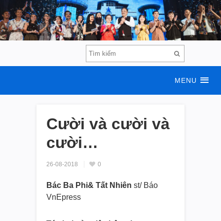
MENU
Cười và cười và
cười…
26-08-2018
0
Bác Ba Phi& Tất Nhiên
st/ Báo
VnEpress