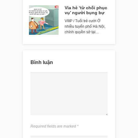
Vỉa hè ‘từ chối phục
vụ’ người bụng bự
VIIIP / Tuổi trẻ cười Ở
nhiều tuyến phố Hà Nội,
chính quyền sở tại…
Bình luận
Required fields are marked
*