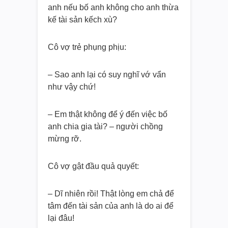
anh nếu bố anh không cho anh thừa
kế tài sản kếch xù?
Cô vợ trẻ phụng phịu:
– Sao anh lại có suy nghĩ vớ vẩn
như vậy chứ!
– Em thật không để ý đến việc bố
anh chia gia tài? – người chồng
mừng rỡ.
Cô vợ gật đầu quả quyết:
– Dĩ nhiên rồi! Thật lòng em chả để
tâm đến tài sản của anh là do ai để
lại đâu!