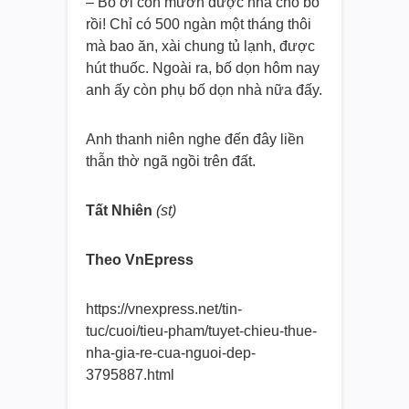
– Bố ơi con mướn được nhà cho bố
rồi! Chỉ có 500 ngàn một tháng thôi
mà bao ăn, xài chung tủ lạnh, được
hút thuốc. Ngoài ra, bố dọn hôm nay
anh ấy còn phụ bố dọn nhà nữa đấy.
Anh thanh niên nghe đến đây liền
thẫn thờ ngã ngồi trên đất.
Tất Nhiên
(st)
Theo VnEpress
https://vnexpress.net/tin-
tuc/cuoi/tieu-pham/tuyet-chieu-thue-
nha-gia-re-cua-nguoi-dep-
3795887.html