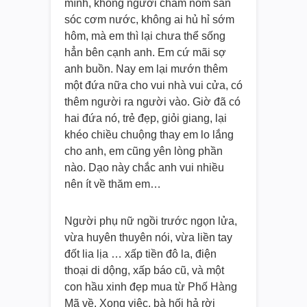
mình, không người chăm nom săn
sóc cơm nước, không ai hủ hỉ sớm
hôm, mà em thì lại chưa thể sống
hẳn bên cạnh anh. Em cứ mãi sợ
anh buồn. Nay em lại mướn thêm
một đứa nữa cho vui nhà vui cửa, có
thêm người ra người vào. Giờ đã có
hai đứa nó, trẻ đẹp, giỏi giang, lại
khéo chiều chuộng thay em lo lắng
cho anh, em cũng yên lòng phần
nào. Dạo này chắc anh vui nhiều
nên ít về thăm em…
Người phụ nữ ngồi trước ngọn lửa,
vừa huyên thuyên nói, vừa liền tay
đốt lia lịa … xấp tiền đô la, điện
thoại di dộng, xấp báo cũ, và một
con hầu xinh đẹp mua từ Phố Hàng
Mã về. Xong việc, bà hối hả rời