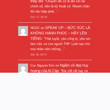
thay đổi
: “
Chuyển đổi số đi đôi với tài
chính số, tiền tệ kỹ thuật số. Nhanh chân
lên tân hiệp phát…
”
Dec 27, 08:28
SPEAK UP – BỨC XÚC LÀ
NGỌC
on
KHÔNG HẠNH PHÚC – HÃY LÊN
TIẾNG
: “
Thật tuyệt, yêu công ty, yêu nơi
làm việc và con người THP. Luôn tạo cho
mọi nhân viên những…
”
Mar 28, 09:37
Ngắm vẻ đẹp huy
Cuc Nguyen Kim
on
hoàng của Ai Cập
: “
Bài viết rất hay và
hình ảnh rất đẹp. Thanks!
”
Nov 5, 16:47