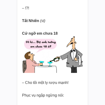
– !?!
Tất Nhiên
(st)
Cứ ngỡ em chưa 18
– Cho tôi một ly rượu mạnh!
Phục vụ ngập ngừng nói: