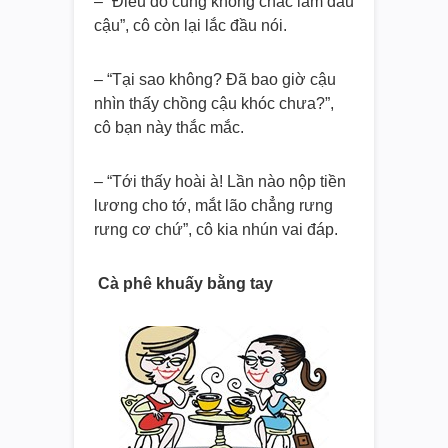
– “Điều đó cũng không chắc lắm đâu
cậu”, cô còn lại lắc đầu nói.
– “Tại sao không? Đã bao giờ cậu
nhìn thấy chồng cậu khóc chưa?”,
cô bạn này thắc mắc.
– “Tới thấy hoài à! Lần nào nộp tiền
lương cho tớ, mắt lão chẳng rưng
rưng cơ chứ”, cô kia nhún vai đáp.
Cà phê khuấy bằng tay