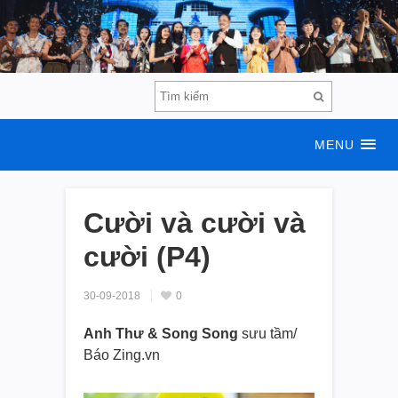
MENU
Cười và cười và
cười (P4)
30-09-2018
0
Anh Thư & Song Song
sưu tầm/
Báo Zing.vn