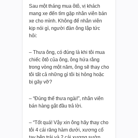
Sau một tháng mua ôtô, vị khách
mang xe đến tìm gặp nhân viên bán
xe cho mình. Không để nhân viên
kịp nói gì, người đàn ông lập tức
hỏi:
– Thưa ông, có đúng là khi tôi mua
chiếc ôtô của ông, ông hứa rằng
trong vòng một năm, ông sẽ thay cho
tôi tất cả những gì tôi bị hỏng hoặc
bị gãy vỡ?
– “Đúng thế thưa ngài!”, nhân viên
bán hàng gật đầu trả lời.
– “Tốt quá! Vậy xin ông hãy thay cho
tôi 4 cái răng hàm dưới, xương cổ
tay bên trái và 2 cái xương sườn