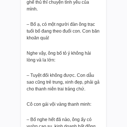
ghế thủ thỉ chuyện tình yêu của
mình.
– Bố ạ, có một người đàn ông trạc
tuổi bố đang theo đuổi con. Con băn
khoăn quá!
Nghe vậy, ông bố tỏ ý không hài
lòng và la lớn:
– Tuyệt đối không được. Con dẫu
sao cũng trẻ trung, xinh đẹp, phải gả
cho thanh niên trai tráng chứ.
Cô con gái vội vàng thanh minh:
– Bố nghe hết đã nào, ông ấy có
vườn cao su, kinh doanh bất động