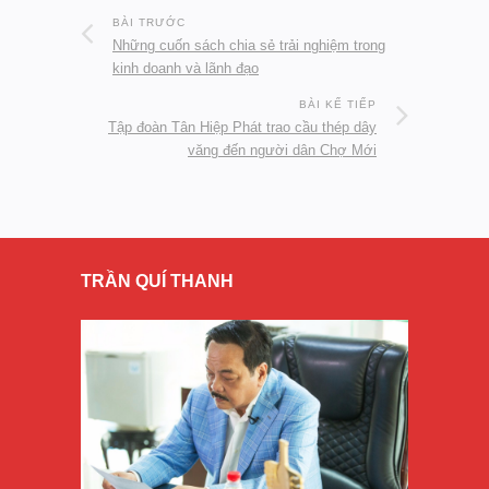
BÀI TRƯỚC
Những cuốn sách chia sẻ trải nghiệm trong
kinh doanh và lãnh đạo
BÀI KẾ TIẾP
Tập đoàn Tân Hiệp Phát trao cầu thép dây
văng đến người dân Chợ Mới
TRẦN QUÍ THANH