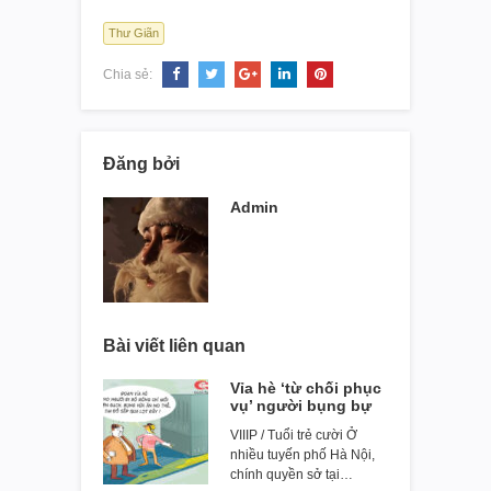
Thư Giãn
Chia sẻ:
Đăng bởi
Admin
Bài viết liên quan
Vỉa hè ‘từ chối phục
vụ’ người bụng bự
VIIIP / Tuổi trẻ cười Ở
nhiều tuyến phố Hà Nội,
chính quyền sở tại…