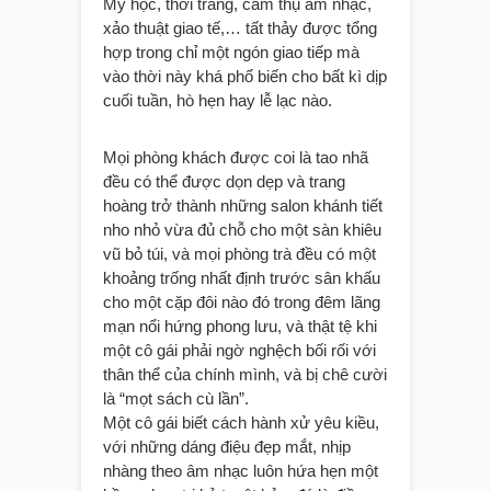
Mỹ học, thời trang, cảm thụ âm nhạc,
xảo thuật giao tế,… tất thảy được tổng
hợp trong chỉ một ngón giao tiếp mà
vào thời này khá phổ biến cho bất kì dịp
cuối tuần, hò hẹn hay lễ lạc nào.
Mọi phòng khách được coi là tao nhã
đều có thể được dọn dẹp và trang
hoàng trở thành những salon khánh tiết
nho nhỏ vừa đủ chỗ cho một sàn khiêu
vũ bỏ túi, và mọi phòng trà đều có một
khoảng trống nhất định trước sân khấu
cho một cặp đôi nào đó trong đêm lãng
mạn nổi hứng phong lưu, và thật tệ khi
một cô gái phải ngờ nghệch bối rối với
thân thể của chính mình, và bị chê cười
là “mọt sách cù lần”.
Một cô gái biết cách hành xử yêu kiều,
với những dáng điệu đẹp mắt, nhịp
nhàng theo âm nhạc luôn hứa hẹn một