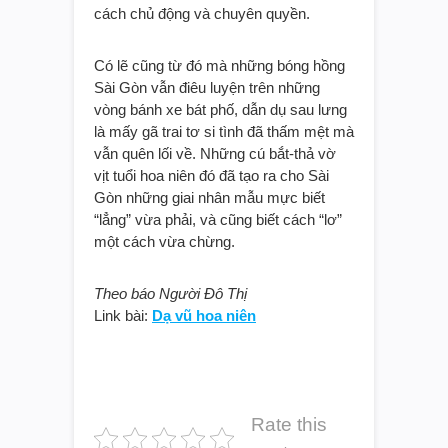
cách chủ động và chuyên quyền.
Có lẽ cũng từ đó mà những bóng hồng
Sài Gòn vẫn điêu luyện trên những
vòng bánh xe bát phố, dẫn dụ sau lưng
là mấy gã trai tơ si tình đã thấm mệt mà
vẫn quên lối về. Những cú bắt-thả vờ
vịt tuổi hoa niên đó đã tạo ra cho Sài
Gòn những giai nhân mẫu mực biết
“lẳng” vừa phải, và cũng biết cách “lơ”
một cách vừa chừng.
Theo báo Người Đô Thị
Link bài:
Dạ vũ hoa niên
Rate this