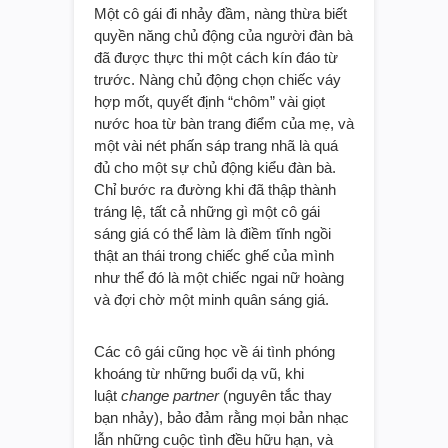
Một cô gái đi nhảy đầm, nàng thừa biết
quyền năng chủ động của người đàn bà
đã được thực thi một cách kín đáo từ
trước. Nàng chủ động chọn chiếc váy
hợp mốt, quyết định “chôm” vài giọt
nước hoa từ bàn trang điểm của mẹ, và
một vài nét phấn sáp trang nhã là quá
đủ cho một sự chủ động kiểu đàn bà.
Chỉ bước ra đường khi đã thập thành
tráng lệ, tất cả những gì một cô gái
sáng giá có thể làm là điềm tĩnh ngồi
thật an thái trong chiếc ghế của mình
như thể đó là một chiếc ngai nữ hoàng
và đợi chờ một minh quân sáng giá.
Các cô gái cũng học về ái tình phóng
khoáng từ những buổi dạ vũ, khi
luật
change partner
(nguyên tắc thay
bạn nhảy), bảo đảm rằng mọi bản nhạc
lẫn những cuộc tình đều hữu hạn, và