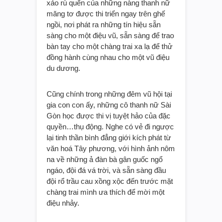
xảo rù quến của những nàng thanh nữ
măng tơ được thi triển ngay trên ghế
ngồi, nơi phát ra những tín hiệu sẵn
sàng cho một điệu vũ, sẵn sàng để trao
bàn tay cho một chàng trai xa lạ để thử
đồng hành cùng nhau cho một vũ điệu
du dương.
Cũng chính trong những đêm vũ hội tại
gia con con ấy, những cô thanh nữ Sài
Gòn học được thi vị tuyệt hảo của đặc
quyền…thụ động. Nghe có vẻ đi ngược
lại tinh thần bình đẳng giới kích phát từ
văn hoá Tây phương, với hình ảnh nôm
na về những ả đàn bà gân guốc ngổ
ngáo, đội đá vá trời, và sẵn sàng đầu
đội rổ trầu cau xồng xộc đến trước mặt
chàng trai mình ưa thích để mời một
điệu nhảy.