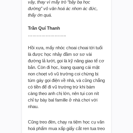
vậy, thay vì mấy trò “bậy bạ học
đường” vô văn hoá ác nhơn ác đức,
thấy ớn quá.
Trần Quí Thanh
……………………..
Hồi xưa, mấy nhóc choai choai tới tuổi
là được học nhảy đầm sơ sơ vài
đường lả lướt, gọi là kỹ năng giao tế cơ
bản. Còn đi học, loạng quạng cái mặt
non choẹt vô vũ trường coi chừng bị
túm gáy gọi điện về nhà, và cũng chẳng
có tiền để đi vũ trường trừ khi bám
càng theo anh chị lớn, nên tụi con nít
chỉ tự bày bal famille ở nhà chơi với
nhau.
Cũng treo đèn, chạy ra tiệm học cụ văn
hoá phẩm mua xấp giấy cắt ren tua treo