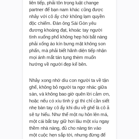
liên tiếp, phải tôn trọng luật change
partner để bạn nam khác cũng được
nhảy với cô ấy chớ không lạm quyền
độc chiếm. Đàn ông Sài Gòn yêu
đương khoáng đạt, khoác tay người
tình xuống phố không hẹp hòi bắt nàng
phải xống áo kín bưng mặt không son
phấn, mà phải biết hãnh diện tiếp nhận
mọi ánh mắt tán tụng thèm muốn
hướng về người đẹp kế bên.
Nhảy xong nhớ dìu con người ta về tận
ghế, không bỏ người ta ngơ nhác giữa
sàn, và không bao giờ quên lời cảm ơn,
hoặc nếu có xíu tình ý gì thì chỉ cần siết
nhẹ bàn tay cô ấy khi dìu về ghế là cô ả
sẽ tự hiểu. Như thể một nụ hôn lên má,
một cái bắt tay giữ hơi lâu một xíu ngay
thềm nhà nàng, đủ cho nàng tin vào
một cuộc hẹn sắp tới, nhưng đừng để