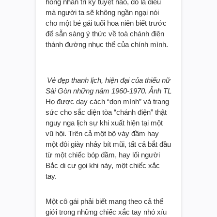
hồng nhan tri kỷ tuyệt hảo, đó là điều
mà người ta sẽ không ngần ngại nói
cho một bé gái tuổi hoa niên biết trước
để sẵn sàng ý thức về toà chánh điện
thánh đường nhục thể của chính mình.
Vẻ đẹp thanh lịch, hiện đại của thiếu nữ
Sài Gòn những năm 1960-1970. Ảnh TL
Họ được dạy cách “dọn mình” và trang
sức cho sắc diện tòa “chánh điện” thật
nguy nga lịch sự khi xuất hiện tại một
vũ hội. Trên cả một bộ váy đầm hay
một đôi giày nhảy bít mũi, tất cả bắt đầu
từ một chiếc bóp đầm, hay lối người
Bắc di cư gọi khi này, một chiếc xắc
tay.
Một cô gái phải biết mang theo cả thế
giới trong những chiếc xắc tay nhỏ xíu