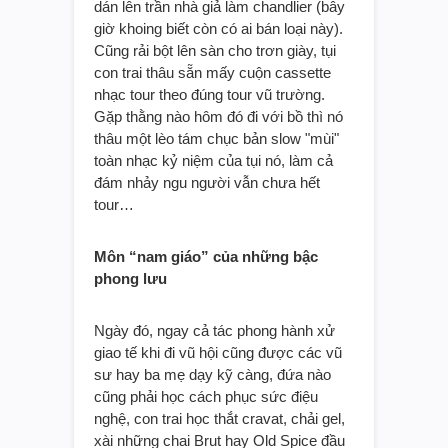
dán lên trần nhà giả làm chandlier (bây
giờ khoing biết còn có ai bán loại này).
Cũng rải bột lên sàn cho trơn giày, tụi
con trai thâu sẵn mấy cuộn cassette
nhạc tour theo đúng tour vũ trường.
Gặp thằng nào hôm đó đi với bồ thì nó
thâu một lèo tám chục bản slow "mùi"
toàn nhạc kỷ niệm của tụi nó, làm cả
đám nhảy ngu người vẫn chưa hết
tour…
Môn “nam giáo” của những bậc
phong lưu
Ngày đó, ngay cả tác phong hành xử
giao tế khi đi vũ hội cũng được các vũ
sư hay ba mẹ dạy kỹ càng, đứa nào
cũng phải học cách phục sức điệu
nghệ, con trai học thắt cravat, chải gel,
xài những chai Brut hay Old Spice đầu