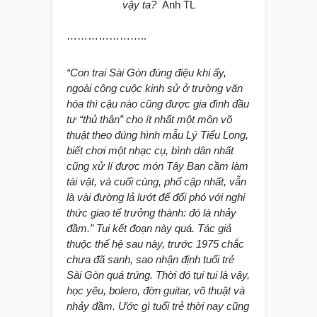
vậy ta?
Ảnh TL
…………………..
“Con trai Sài Gòn đúng điệu khi ấy,
ngoài công cuộc kinh sử ở trường văn
hóa thì cậu nào cũng được gia đình đầu
tư “thủ thân” cho ít nhất một môn võ
thuật theo đúng hình mẫu Lý Tiểu Long,
biết chơi một nhạc cụ, bình dân nhất
cũng xử lí được món Tây Ban cầm làm
tài vặt, và cuối cùng, phổ cập nhất, vẫn
là vài đường lả lướt để đối phó với nghi
thức giao tế trưởng thành: đó là nhảy
đầm.” Tui kết đoạn này quá. Tác giả
thuộc thế hệ sau này, trước 1975 chắc
chưa đã sanh, sao nhận định tuổi trẻ
Sài Gòn quá trúng. Thời đó tụi tui là vậy,
học yêu, bolero, đờn guitar, võ thuật và
nhảy đầm. Ước gì tuổi trẻ thời nay cũng