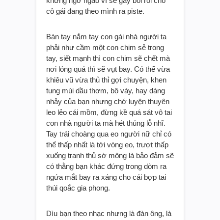
khừng ngơ ngáo vì sẽ gây bối rối cho
cô gái đang theo mình ra piste.
Bàn tay nắm tay con gái nhà người ta
phải như cầm một con chim sẻ trong
tay, siết mạnh thì con chim sẽ chết mà
nơi lỏng quá thì sẽ vụt bay. Có thể vừa
khiêu vũ vừa thủ thỉ gợi chuyện, khen
tụng mùi dầu thơm, bộ váy, hay dáng
nhảy của bạn nhưng chớ luyện thuyên
leo lẻo cái mồm, đừng kề quá sát vô tai
con nhà người ta mà hét thủng lỗ nhĩ.
Tay trái choàng qua eo người nữ chỉ có
thể thấp nhất là tới vòng eo, trượt thấp
xuống tranh thủ sờ mông là bảo đảm sẽ
có thằng bạn khác đứng trong dòm ra
ngứa mắt bay ra xáng cho cái bợp tai
thúi qoắc gia phong.
Dìu bạn theo nhạc nhưng là đàn ông, là