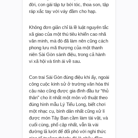
đời, con gái tập tự bới tóc, thoa son, tập
ráp xắc tay với váy đầm cho hạp.
Không đơn giản chỉ là lề luật nguyên tắc
xã giao của một thú tiêu khiển cao nhã
văn minh, mà đó đã làm nên cũng cách
phong lưu mã thượng của một thanh
niên Sài Gòn sành điệu, trong cả hành
vi xã hội và tình ái về sau.
Con trai Sài Gòn đúng điệu khi ấy, ngoài
công cuộc kinh sử ở trường văn hóa thì
cậu nào cũng được gia đình đầu tư “thủ
thân” cho ít nhất một môn võ thuật theo
đúng hình mẫu Lý Tiểu Long, biết chơi
một nhạc cụ, bình dân nhất cũng xử lí
được món Tây Ban cầm làm tài vặt, và
cuối cùng, phổ cập nhất, vẫn là vài
đường lả lướt để đối phó với nghi thức