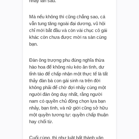
nhảy lần sau.
Mà nếu không thì cũng chẳng sao, cá
vẫn tung tăng ngoài đại dương, vũ hội
chỉ mới bắt đầu và còn vài chục cô gái
khác còn chưa được mời ra sàn cùng
bạn.
Đàn ông trượng phu đúng nghĩa thừa
hào hoa để không níu kéo ân tình, dư
tỉnh táo để chấp nhận một thực tế là tất
thảy đàn bà con gái sinh ra trên đời
không phải để chờ đợi nhảy cùng một
người đàn ông duy nhất, rằng người
nam có quyền chủ động chọn lựa bạn
nhảy, bạn tình, và nữ giới cũng sở hữu
một quyền tương tự: quyền chấp thuận
hay chối từ.
Cuối cùng, thì như luật bất thành văn