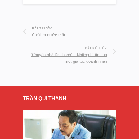
BÀI TRƯỚC
Cười ra nước mắt
BÀI KẾ TIẾP
“Chuyện nhà Dr Thanh” – Những bí ẩn của
một gia tộc doanh nhân
TRẦN QUÍ THANH