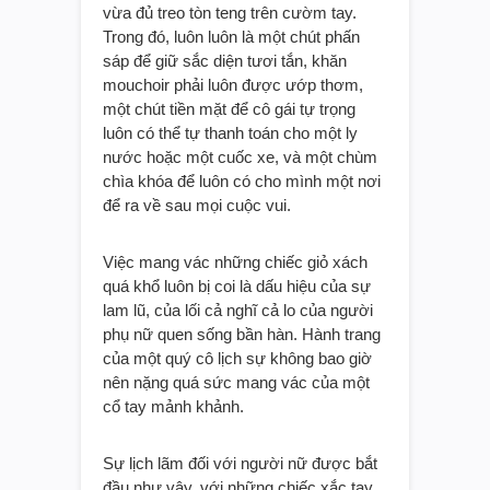
vừa đủ treo tòn teng trên cườm tay.
Trong đó, luôn luôn là một chút phấn
sáp để giữ sắc diện tươi tắn, khăn
mouchoir phải luôn được ướp thơm,
một chút tiền mặt để cô gái tự trọng
luôn có thể tự thanh toán cho một ly
nước hoặc một cuốc xe, và một chùm
chìa khóa để luôn có cho mình một nơi
để ra về sau mọi cuộc vui.
Việc mang vác những chiếc giỏ xách
quá khổ luôn bị coi là dấu hiệu của sự
lam lũ, của lối cả nghĩ cả lo của người
phụ nữ quen sống bần hàn. Hành trang
của một quý cô lịch sự không bao giờ
nên nặng quá sức mang vác của một
cổ tay mảnh khảnh.
Sự lịch lãm đối với người nữ được bắt
đầu như vậy, với những chiếc xắc tay