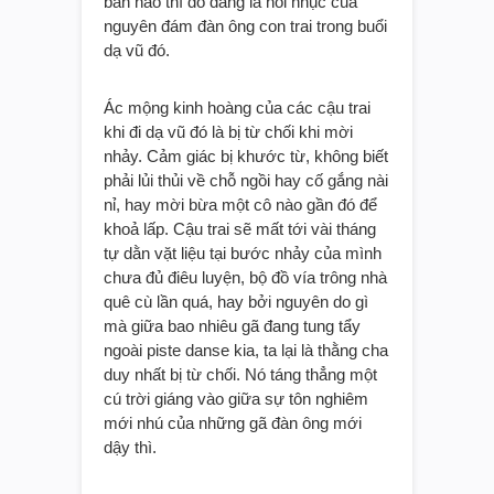
bản nào thì đó đáng là nỗi nhục của
nguyên đám đàn ông con trai trong buổi
dạ vũ đó.
Ác mộng kinh hoàng của các cậu trai
khi đi dạ vũ đó là bị từ chối khi mời
nhảy. Cảm giác bị khước từ, không biết
phải lủi thủi về chỗ ngồi hay cố gắng nài
nỉ, hay mời bừa một cô nào gần đó để
khoả lấp. Cậu trai sẽ mất tới vài tháng
tự dằn vặt liệu tại bước nhảy của mình
chưa đủ điêu luyện, bộ đồ vía trông nhà
quê cù lần quá, hay bởi nguyên do gì
mà giữa bao nhiêu gã đang tung tẩy
ngoài piste danse kia, ta lại là thằng cha
duy nhất bị từ chối. Nó táng thẳng một
cú trời giáng vào giữa sự tôn nghiêm
mới nhú của những gã đàn ông mới
dậy thì.