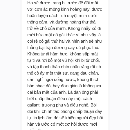
Họ sẽ được trang bị trước để đối mặt
với cơn ác mộng kinh hoàng này, được
huấn luyện cách lịch duyệt mỉm cười
thông cảm, và đường hoàng thư thái
trở về chỗ của mình. Không nhảy xổ đi
mời bừa một cô gái khác vì như vậy là
coi rẻ cô gái thứ hai và nhìn anh sẽ như
thằng bại trận đương cay cú phục thù.
Không tự ái hậm hực, không sấp mặt
tự ti và rời bỏ một vũ hội khi bị từ chối,
và tập thanh thản nhìn nhận rằng rất có
thể cô ấy mệt thật sự, đang đau chân,
cần nghỉ ngơi uống nước, không thích
bản nhạc đó, hay đơn giản là không ưa
cái bản mặt của anh. Là đàn ông phải
biết chấp thuận điều này một cách
gallant, trượng phu và điệu nghệ. Bởi
đôi khi, chính tác phong chấp thuận đầy
tự tin lịch lãm đó sẽ khiến người đẹp hối
hận và ước có một cơ hội được mời