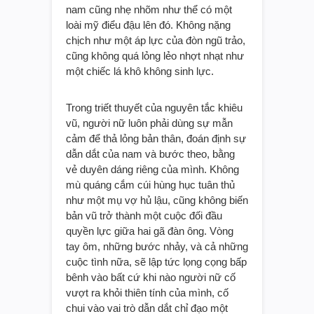
nam cũng nhẹ nhõm như thể có một
loài mỹ điểu đậu lên đó. Không nặng
chịch như một áp lực của đòn ngũ trảo,
cũng không quá lỏng lẻo nhợt nhạt như
một chiếc lá khô không sinh lực.
Trong triết thuyết của nguyên tắc khiêu
vũ, người nữ luôn phải dùng sự mẫn
cảm để thả lỏng bản thân, đoán định sự
dẫn dắt của nam và bước theo, bằng
vẻ duyên dáng riêng của mình. Không
mù quáng cắm cúi hùng hục tuân thủ
như một mụ vợ hủ lậu, cũng không biến
bản vũ trở thành một cuộc đối đầu
quyền lực giữa hai gã đàn ông. Vòng
tay ôm, những bước nhảy, và cả những
cuộc tình nữa, sẽ lập tức lọng cọng bấp
bênh vào bất cứ khi nào người nữ cố
vượt ra khỏi thiên tính của mình, cố
chui vào vai trò dẫn dắt chỉ đạo một