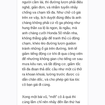
người cầm lái, thì đường lượn phải điệu
nghệ, giản đơn, và nhắm tuyến nhảy
chống va chạm tối đa. Như chở cô gái
trên xe vậy, lịch duyệt đúng điệu là anh
chàng không phải cứ rồ ga phóng như
hung thần xa lộ là ngon, là ngầu, mà
anh chàng cưỡi Honda 50 nhẩn nha,
không thắng gấp để tranh thủ cú động
chạm, khéo léo đường lượn guidon
tránh những ổ gà trên đường, tinh tế
giảm tiếng động cơ khi đi qua công viên
để nhường không gian cho tiếng ve sau
mưa kêu ran, và tắt động cơ, giảm tốc
tối đa đoạn thả dốc cầu như một cú thở
ra khoan khoái, lường trước được cú
dằn chân dốc, và cho phép gió lùa tóc
cô bạn gái đi cùng.
Xong một bài vũ, “mết” cô ả quá thì
cùng lắm chỉ nên nhảy đến lần thứ hai