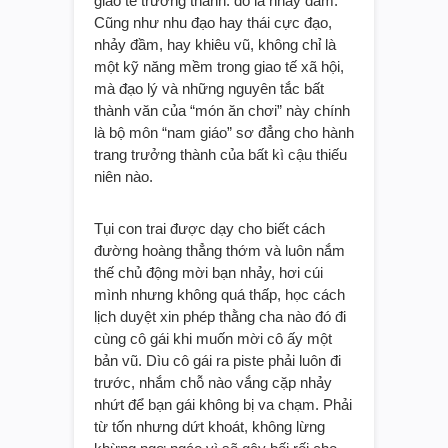
giao tế trưởng thành: đó là nhảy đầm.
Cũng như nhu đạo hay thái cực đạo,
nhảy đầm, hay khiêu vũ, không chỉ là
một kỹ năng mềm trong giao tế xã hội,
mà đạo lý và những nguyên tắc bất
thành văn của “món ăn chơi” này chính
là bộ môn “nam giáo” sơ đẳng cho hành
trang trưởng thành của bất kì cậu thiếu
niên nào.
Tụi con trai được dạy cho biết cách
đường hoàng thẳng thớm và luôn nắm
thế chủ động mời bạn nhảy, hơi cúi
mình nhưng không quá thấp, học cách
lịch duyệt xin phép thằng cha nào đó đi
cùng cô gái khi muốn mời cô ấy một
bản vũ. Dìu cô gái ra piste phải luôn đi
trước, nhắm chỗ nào vắng cặp nhảy
nhứt để bạn gái không bị va chạm. Phải
từ tốn nhưng dứt khoát, không lừng