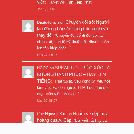
viên
: “
Tuyệt vời Tân Hiệp Phát
”
Jan 5, 19:16
Chuyển đổi số: Người
Dautu4cham
on
lao động phải sẵn sàng thích nghi và
thay đổi
: “
Chuyển đổi số đi đôi với tài
chính số, tiền tệ kỹ thuật số. Nhanh chân
lên tân hiệp phát…
”
Dec 27, 08:28
SPEAK UP – BỨC XÚC LÀ
NGỌC
on
KHÔNG HẠNH PHÚC – HÃY LÊN
TIẾNG
: “
Thật tuyệt, yêu công ty, yêu nơi
làm việc và con người THP. Luôn tạo cho
mọi nhân viên những…
”
Mar 28, 09:37
Ngắm vẻ đẹp huy
Cuc Nguyen Kim
on
hoàng của Ai Cập
: “
Bài viết rất hay và
hình ảnh rất đẹp. Thanks!
”
Nov 5, 16:47