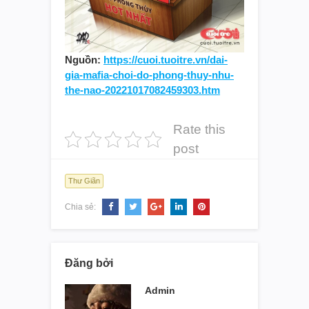
Nguồn:
https://cuoi.tuoitre.vn/dai-
gia-mafia-choi-do-phong-thuy-nhu-
the-nao-20221017082459303.htm
Rate this
post
Thư Giãn
Chia sẻ:
Đăng bởi
Admin