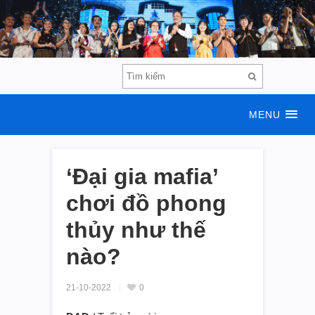
MENU
‘Đại gia mafia’
chơi đồ phong
thủy như thế
nào?
21-10-2022
0