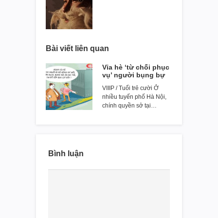
Bài viết liên quan
Vỉa hè ‘từ chối phục
vụ’ người bụng bự
VIIIP / Tuổi trẻ cười Ở
nhiều tuyến phố Hà Nội,
chính quyền sở tại…
Bình luận