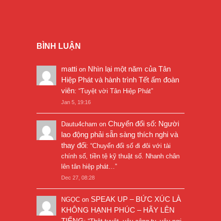
BÌNH LUẬN
matti
Nhìn lại một năm của Tân
on
Hiệp Phát và hành trình Tết ấm đoàn
viên
: “
Tuyệt vời Tân Hiệp Phát
”
Jan 5, 19:16
Chuyển đổi số: Người
Dautu4cham
on
lao động phải sẵn sàng thích nghi và
thay đổi
: “
Chuyển đổi số đi đôi với tài
chính số, tiền tệ kỹ thuật số. Nhanh chân
lên tân hiệp phát…
”
Dec 27, 08:28
SPEAK UP – BỨC XÚC LÀ
NGỌC
on
KHÔNG HẠNH PHÚC – HÃY LÊN
TIẾNG