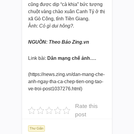
cũng được dịp “cà khịa” bức tượng
chuột vàng chào xuân Canh Tý ở thị
xã Gò Công, tỉnh Tiền Giang.
Ảnh:
Có gì dui hông?.
NGUỒN: Theo Báo Zing.vn
Link bài:
Dân mạng chế ảnh….
(https://news.zing.vn/dan-mang-
che-
anh-ngay-tha-ca-chep-tien-
ong-tao-
ve-troi-post1037276.
html)
Rate this
post
Thư Giãn