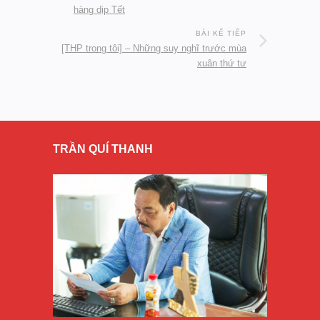
hàng dịp Tết
BÀI KẾ TIẾP
[THP trong tôi] – Những suy nghĩ trước mùa
xuân thứ tư
TRẦN QUÍ THANH