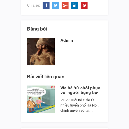
Chia sẻ:
Đăng bởi
Admin
Bài viết liên quan
Vỉa hè ‘từ chối phục
vụ’ người bụng bự
VIIIP / Tuổi trẻ cười Ở
nhiều tuyến phố Hà Nội,
chính quyền sở tại…