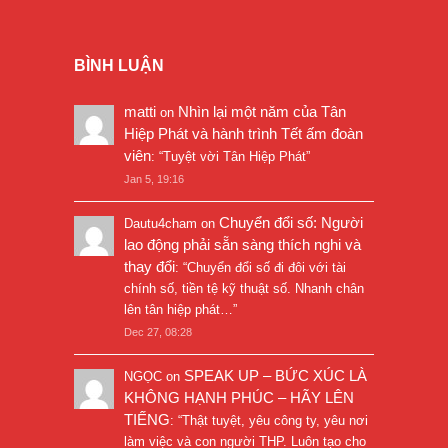
BÌNH LUẬN
matti
Nhìn lại một năm của Tân
on
Hiệp Phát và hành trình Tết ấm đoàn
viên
: “
Tuyệt vời Tân Hiệp Phát
”
Jan 5, 19:16
Chuyển đổi số: Người
Dautu4cham
on
lao động phải sẵn sàng thích nghi và
thay đổi
: “
Chuyển đổi số đi đôi với tài
chính số, tiền tệ kỹ thuật số. Nhanh chân
lên tân hiệp phát…
”
Dec 27, 08:28
SPEAK UP – BỨC XÚC LÀ
NGỌC
on
KHÔNG HẠNH PHÚC – HÃY LÊN
TIẾNG
: “
Thật tuyệt, yêu công ty, yêu nơi
làm việc và con người THP. Luôn tạo cho