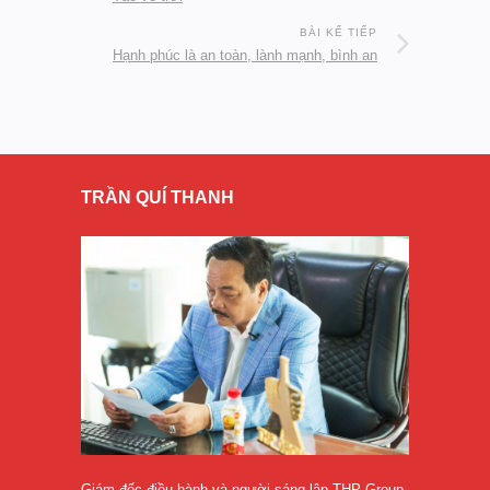
BÀI KẾ TIẾP
Hạnh phúc là an toàn, lành mạnh, bình an
TRẦN QUÍ THANH
Giám đốc điều hành và người sáng lập THP Group