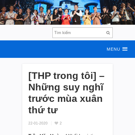
MENU
[THP trong tôi] –
Những suy nghĩ
trước mùa xuân
thứ tư
22-01-2020
2