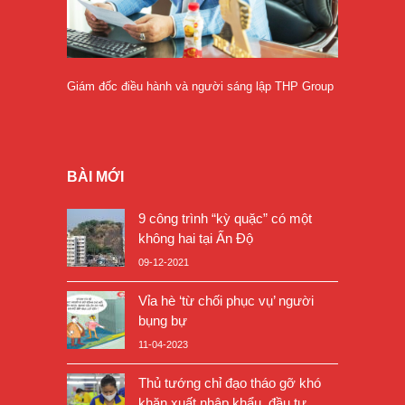
Giám đốc điều hành và người sáng lập THP Group
BÀI MỚI
9 công trình “kỳ quặc” có một
không hai tại Ấn Độ
09-12-2021
Vỉa hè ‘từ chối phục vụ’ người
bụng bự
11-04-2023
Thủ tướng chỉ đạo tháo gỡ khó
khăn xuất nhập khẩu, đầu tư