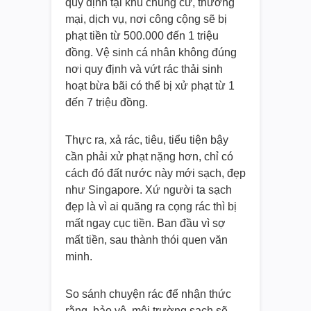
quy định tại khu chung cư, thương
mại, dịch vụ, nơi công cộng sẽ bị
phạt tiền từ 500.000 đến 1 triệu
đồng. Vệ sinh cá nhân không đúng
nơi quy định và vứt rác thải sinh
hoạt bừa bãi có thể bị xử phạt từ 1
đến 7 triệu đồng.
Thực ra, xả rác, tiêu, tiểu tiện bậy
cần phải xử phạt nặng hơn, chỉ có
cách đó đất nước này mới sạch, đẹp
như Singapore. Xứ người ta sạch
đẹp là vì ai quăng ra cọng rác thì bị
mất ngay cục tiền. Ban đầu vì sợ
mất tiền, sau thành thói quen văn
minh.
So sánh chuyện rác để nhận thức
rằng, bảo vệ môi trường sạch sẽ,