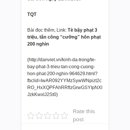
TQT
Bài đọc thêm, Link:
Tè bậy phạt 3
triệu, tấn công “cưỡng” hôn phạt
200 nghìn
(http://danviet.vn/kinh-da-trong/te-
bay-phat-3-trieu-tan-cong-cuong-
hon-phat-200-nghin-964629.html?
fbclid=IwAR092YYMzSywWNpizt2c
RO_HxXQPFAhRRfIzGrwGSYIpNXl
JzkKwxIJ2St0)
Rate this
post