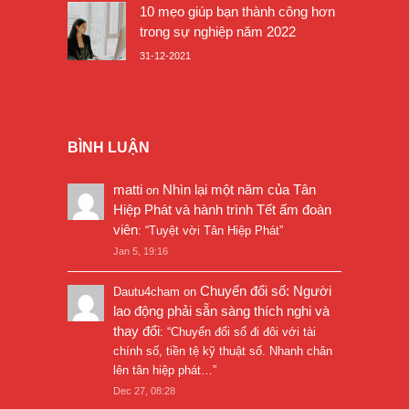
10 mẹo giúp bạn thành công hơn
trong sự nghiệp năm 2022
31-12-2021
BÌNH LUẬN
matti
Nhìn lại một năm của Tân
on
Hiệp Phát và hành trình Tết ấm đoàn
viên
: “
Tuyệt vời Tân Hiệp Phát
”
Jan 5, 19:16
Chuyển đổi số: Người
Dautu4cham
on
lao động phải sẵn sàng thích nghi và
thay đổi
: “
Chuyển đổi số đi đôi với tài
chính số, tiền tệ kỹ thuật số. Nhanh chân
lên tân hiệp phát…
”
Dec 27, 08:28