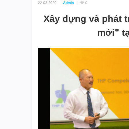
22-02-2020
Admin
0
Xây dựng và phát t
mới” t
Video
Player