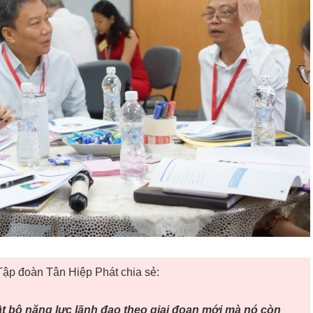
ập đoàn Tân Hiệp Phát chia sẻ:
t bộ năng lực lãnh đạo theo giai đoạn mới mà nó còn