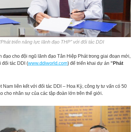
“Phát triển năng lực lãnh đạo THP” với đối tác DDI
h đạo cho đội ngũ lãnh đạo Tân Hiệp Phát trong giai đoạn mới,
đối tác DDI (
www.ddiworld.com
) để triển khai dự án
“Phát
t Nam liên kết với đối tác DDI – Hoa Kỳ, công ty tư vấn có 50
 cho nhân sự của các tập đoàn lớn trên thế giới.