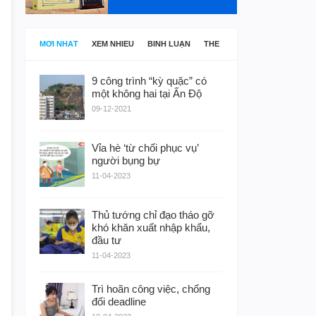
MỚI NHẤT
XEM NHIỀU
BÌNH LUẬN
THẺ
9 công trình “kỳ quặc” có
một không hai tại Ấn Độ
09-12-2021
Vỉa hè ‘từ chối phục vụ’
người bụng bự
11-04-2023
Thủ tướng chỉ đạo tháo gỡ
khó khăn xuất nhập khẩu,
đầu tư
11-04-2023
Trì hoãn công việc, chống
đối deadline