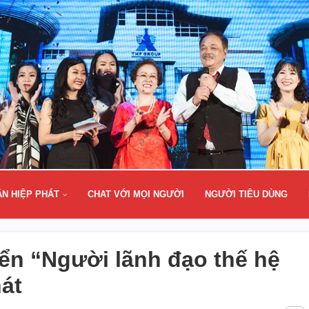
ÂN HIỆP PHÁT
CHAT VỚI MỌI NGƯỜI
NGƯỜI TIÊU DÙNG
iển “Người lãnh đạo thế hệ
hát