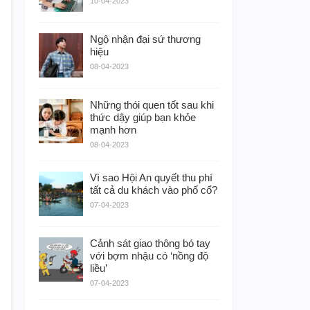
10-04-2023
Ngộ nhận đại sứ thương
hiệu
08-04-2023
Những thói quen tốt sau khi
thức dậy giúp bạn khỏe
mạnh hơn
08-04-2023
Vì sao Hội An quyết thu phí
tất cả du khách vào phố cổ?
07-04-2023
Cảnh sát giao thông bó tay
với bợm nhậu có ‘nồng độ
liều’
07-04-2023