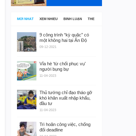
MỚI NHẤT
XEM NHIỀU
BÌNH LUẬN
THẺ
9 công trình “kỳ quặc” có
một không hai tại Ấn Độ
09-12-2021
Vỉa hè ‘từ chối phục vụ’
người bụng bự
11-04-2023
Thủ tướng chỉ đạo tháo gỡ
khó khăn xuất nhập khẩu,
đầu tư
11-04-2023
Trì hoãn công việc, chống
đối deadline