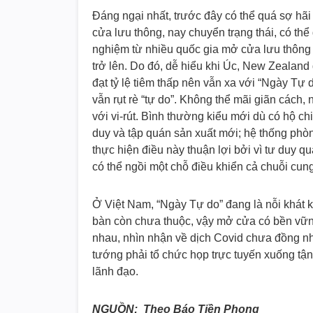
Đáng ngại nhất, trước đây có thể quá sợ hã
cửa lưu thông, nay chuyển trạng thái, có thể
nghiệm từ nhiều quốc gia mở cửa lưu thông n
trở lên. Do đó, dễ hiểu khi Úc, New Zealand 
đạt tỷ lệ tiêm thấp nên vẫn xa với “Ngày T
vẫn rụt rè “tự do”. Không thể mãi giãn cách
với vi-rút. Bình thường kiểu mới dù có hộ c
duy và tập quán sản xuất mới; hệ thống phò
thực hiện điều này thuận lợi bởi vì tư duy qu
có thể ngồi một chỗ điều khiển cả chuỗi cu
Ở Việt Nam, “Ngày Tự do” đang là nỗi khát k
bàn còn chưa thuộc, vậy mở cửa có bền vữn
nhau, nhìn nhận về dịch Covid chưa đồng nhấ
tướng phải tổ chức họp trực tuyến xuống tận 
lãnh đạo.
NGUỒN: Theo Báo Tiền Phong