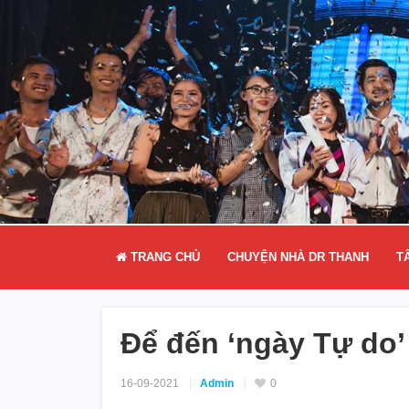
TRANG CHỦ
CHUYỆN NHÀ DR THANH
T
Để đến ‘ngày Tự do’
16-09-2021
Admin
0