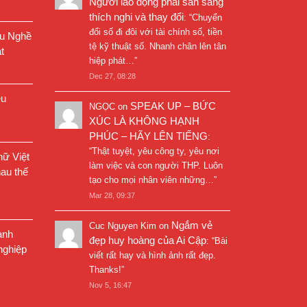
Người lao động phải sẵn sàng
thích nghi và thay đổi
: “
Chuyển
đổi số đi đôi với tài chính số, tiền
êu Nghề
tệ kỹ thuật số. Nhanh chân lên tân
t
hiệp phát…
”
Dec 27, 08:28
êu
SPEAK UP – BỨC
NGỌC
on
XÚC LÀ KHÔNG HẠNH
PHÚC – HÃY LÊN TIẾNG
:
“
Thật tuyệt, yêu công ty, yêu nơi
ữ Việt
làm việc và con người THP. Luôn
au thế
tạo cho mọi nhân viên những…
”
Mar 28, 09:37
Ngắm vẻ
Cuc Nguyen Kim
on
ành
đẹp huy hoàng của Ai Cập
: “
Bài
nghiệp
viết rất hay và hình ảnh rất đẹp.
Thanks!
”
Nov 5, 16:47