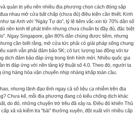
i và quản trị yếu nên nhiều địa phương chọn cách đóng sập
 đua nhau mở cửa bất chấp (chưa đủ) điều kiện cần thiết. Kinh
hư tại Anh với “Ngày Tự do”, tỷ lệ tiêm vắc-xin từ 70% dân số
dù nền kinh tế phát triển nhưng chưa chuẩn bị đầy đủ, đặc biệt
ự do”. Ngay Singapore, gần 80% dân chúng được tiêm, nhưng
, nhưng cần biết rằng, mở cửa tức phải có giải pháp sống chung
hiếu xanh vẫn phải đảm bảo 5K; có lực lượng lao động với tư
ng dịch đảm bảo đáp ứng trong tình hình mới. Nhiều quốc gia
ản trị đáp ứng với nền tảng kỹ thuật số 4.0. Theo đó, người ta
ng ứng hàng hóa vận chuyển nhịp nhàng khắp toàn cầu.
hao, nhưng lãnh đạo tỉnh ngay cả số liệu ca nhiễm trên địa
g? Chưa kể, mỗi địa phương đang có kiểu chống dịch khác
t, do đó, những chuyện trớ trêu đã xảy ra. Điều đó khiến Thủ
cấp xã và kiểm tra “bài” thường xuyên, đột xuất với nhiều cấp