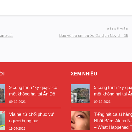
BÀI KẾ TIẾP
sản xuất
Bảo vệ trẻ em trước đại dịch Covid – 19
ỚI
XEM NHIỀU
9 công trình “kỳ quặc” có
9 công trình “kỳ qu
một không hai tại Ấn Độ
một không hai tại Ấ
09-12-2021
09-12-2021
Vỉa hè ‘từ chối phục vụ’
Tiếng hát ca sĩ hàn
người bụng bự
Nhật Bản: Akina N
– What Happened T
11-04-2023