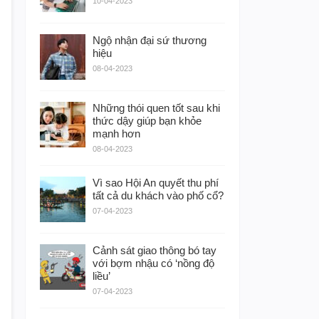
10-04-2023
Ngộ nhận đại sứ thương
hiệu
08-04-2023
Những thói quen tốt sau khi
thức dậy giúp bạn khỏe
mạnh hơn
08-04-2023
Vì sao Hội An quyết thu phí
tất cả du khách vào phố cổ?
07-04-2023
Cảnh sát giao thông bó tay
với bợm nhậu có ‘nồng độ
liều’
07-04-2023