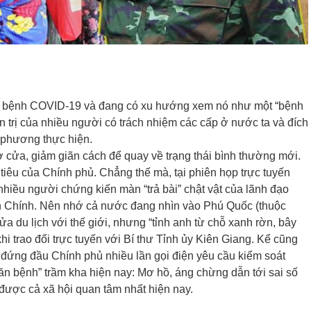
dịch bệnh COVID-19 và đang có xu hướng xem nó như một “bệnh
 trị của nhiều người có trách nhiệm các cấp ở nước ta và đích
 phương thực hiện.
ửa, giảm giãn cách để quay về trạng thái bình thường mới.
iêu của Chính phủ. Chẳng thế mà, tại phiên họp trực tuyến
nhiều người chứng kiến màn “trả bài” chật vật của lãnh đạo
h Chính. Nên nhớ cả nước đang nhìn vào Phú Quốc (thuộc
a du lịch với thế giới, nhưng “tỉnh anh từ chỗ xanh rờn, bây
i trao đổi trực tuyến với Bí thư Tỉnh ủy Kiên Giang. Kể cũng
 đứng đầu Chính phủ nhiều lần gọi điện yêu cầu kiểm soát
ăn bệnh” trầm kha hiện nay: Mơ hồ, áng chừng dẫn tới sai số
 được cả xã hội quan tâm nhất hiện nay.