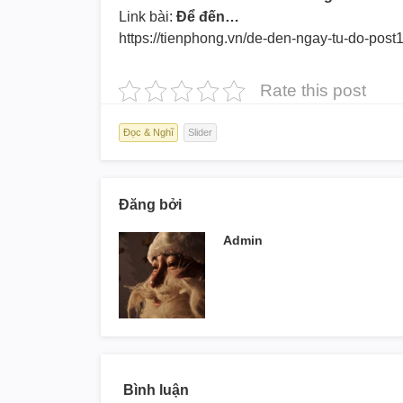
Link bài:
Để đến…
https://tienphong.vn/de-den-
ngay-tu-do-post
Rate this post
Đọc & Nghĩ
Slider
Đăng bởi
Admin
Bình luận