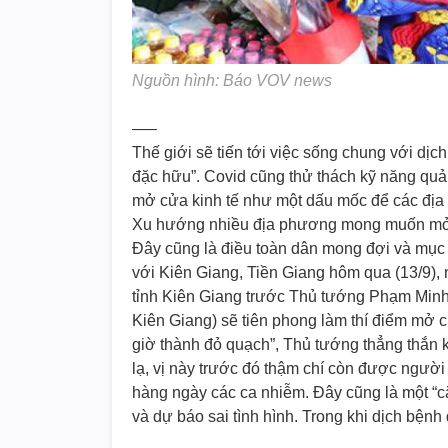
Nguồn hình: Báo VOV news
—–
Thế giới sẽ tiến tới việc sống chung với 
đặc hữu”. Covid cũng thử thách kỹ năng quản
mở cửa kinh tế như một dấu mốc để các địa
Xu hướng nhiều địa phương mong muốn mở c
Đây cũng là điều toàn dân mong đợi và mục t
với Kiên Giang, Tiền Giang hôm qua (13/9), 
tỉnh Kiên Giang trước Thủ tướng Phạm Min
Kiên Giang) sẽ tiên phong làm thí điểm mở cử
giờ thành đỏ quạch”, Thủ tướng thẳng thắn kh
lạ, vị này trước đó thậm chí còn được người
hàng ngày các ca nhiễm. Đây cũng là một “c
và dự báo sai tình hình. Trong khi dịch bệnh