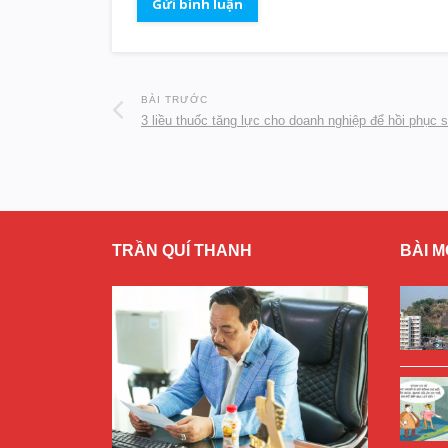
BÀI TRƯỚC
3 liều thuốc tăng lực cho doanh nghiệp để hồi phục 
TRẦN QUÍ THANH
BÀI M