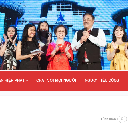
ÂN HIỆP PHÁT
CHAT VỚI MỌI NGƯỜI
NGƯỜI TIÊU DÙNG
0
Bình luận