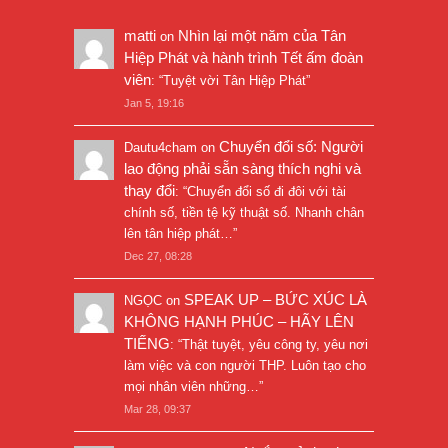
matti
Nhìn lại một năm của Tân
on
Hiệp Phát và hành trình Tết ấm đoàn
viên
: “
Tuyệt vời Tân Hiệp Phát
”
Jan 5, 19:16
Chuyển đổi số: Người
Dautu4cham
on
lao động phải sẵn sàng thích nghi và
thay đổi
: “
Chuyển đổi số đi đôi với tài
chính số, tiền tệ kỹ thuật số. Nhanh chân
lên tân hiệp phát…
”
Dec 27, 08:28
SPEAK UP – BỨC XÚC LÀ
NGỌC
on
KHÔNG HẠNH PHÚC – HÃY LÊN
TIẾNG
: “
Thật tuyệt, yêu công ty, yêu nơi
làm việc và con người THP. Luôn tạo cho
mọi nhân viên những…
”
Mar 28, 09:37