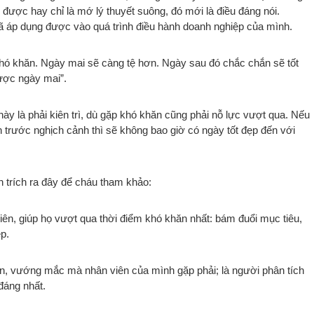
được hay chỉ là mớ lý thuyết suông, đó mới là điều đáng nói.
ã áp dụng được vào quá trình điều hành doanh nghiệp của mình.
khó khăn. Ngày mai sẽ càng tệ hơn. Ngày sau đó chắc chắn sẽ tốt
được ngày mai”.
y là phải kiên trì, dù gặp khó khăn cũng phải nỗ lực vượt qua. Nếu
 trước nghịch cảnh thì sẽ không bao giờ có ngày tốt đẹp đến với
n trích ra đây để cháu tham khảo:
viên, giúp họ vượt qua thời điểm khó khăn nhất: bám đuổi mục tiêu,
ẹp.
ăn, vướng mắc mà nhân viên của mình gặp phải; là người phân tích
đáng nhất.