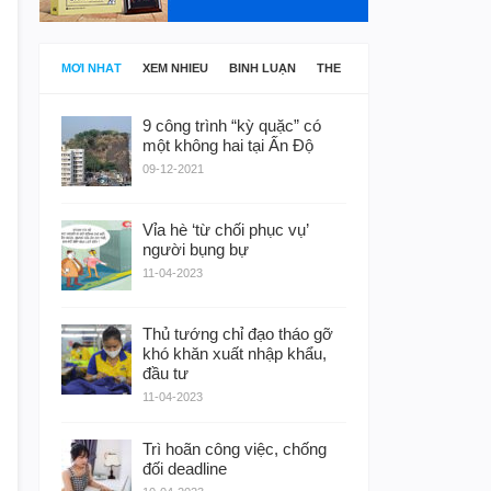
MỚI NHẤT
XEM NHIỀU
BÌNH LUẬN
THẺ
9 công trình “kỳ quặc” có
một không hai tại Ấn Độ
09-12-2021
Vỉa hè ‘từ chối phục vụ’
người bụng bự
11-04-2023
Thủ tướng chỉ đạo tháo gỡ
khó khăn xuất nhập khẩu,
đầu tư
11-04-2023
Trì hoãn công việc, chống
đối deadline