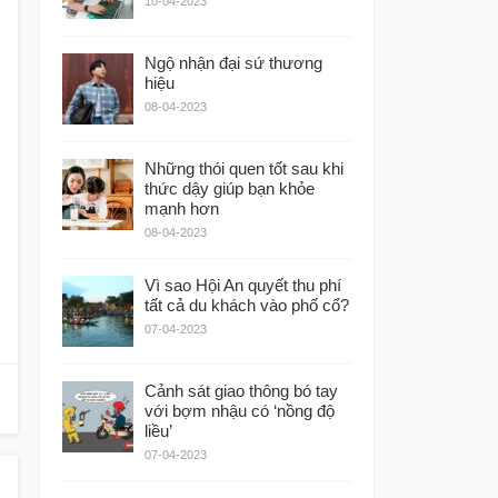
10-04-2023
Ngộ nhận đại sứ thương
hiệu
08-04-2023
Những thói quen tốt sau khi
thức dậy giúp bạn khỏe
mạnh hơn
08-04-2023
Vì sao Hội An quyết thu phí
tất cả du khách vào phố cổ?
07-04-2023
Cảnh sát giao thông bó tay
với bợm nhậu có ‘nồng độ
liều’
07-04-2023