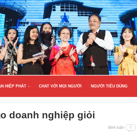
ÂN HIỆP PHÁT
CHAT VỚI MỌI NGƯỜI
NGƯỜI TIÊU DÙNG
ạo doanh nghiệp giỏi
0
Bình luận