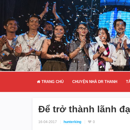
TRANG CHỦ
CHUYỆN NHÀ DR THANH
T
Để trở thành lãnh đ
16-04-2017
hunterking
0