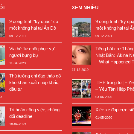
ỚI
XEM NHIỀU
9 công trình “kỳ quặc” có
9 công trình “kỳ qu
một không hai tại Ấn Độ
một không hai tại Ấ
09-12-2021
09-12-2021
Vỉa hè ‘từ chối phục vụ’
Tiếng hát ca sĩ hàn
người bụng bự
Nhật Bản: Akina N
– What Happened T
11-04-2023
17-12-2019
Thủ tướng chỉ đạo tháo gỡ
khó khăn xuất nhập khẩu,
[THP trong tôi] – Y
đầu tư
– Yêu Tân Hiệp Phá
23
03-06-2020
Trì hoãn công việc, chống
Xiếc xe đạp cực si
đối deadline
01-05-2020
10-04-2023