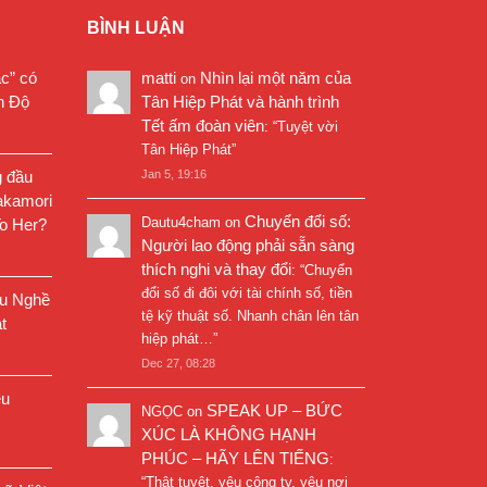
BÌNH LUẬN
ặc” có
matti
Nhìn lại một năm của
on
n Độ
Tân Hiệp Phát và hành trình
Tết ấm đoàn viên
: “
Tuyệt vời
Tân Hiệp Phát
”
g đầu
Jan 5, 19:16
akamori
Chuyển đổi số:
Dautu4cham
on
o Her?
Người lao động phải sẵn sàng
thích nghi và thay đổi
: “
Chuyển
đổi số đi đôi với tài chính số, tiền
êu Nghề
tệ kỹ thuật số. Nhanh chân lên tân
t
hiệp phát…
”
Dec 27, 08:28
êu
SPEAK UP – BỨC
NGỌC
on
XÚC LÀ KHÔNG HẠNH
PHÚC – HÃY LÊN TIẾNG
:
“
Thật tuyệt, yêu công ty, yêu nơi