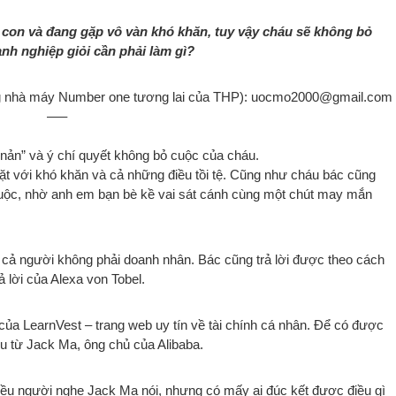
con và đang gặp vô vàn khó khăn, tuy vậy cháu sẽ không bỏ
nh nghiệp giỏi cần phải làm gì?
g nhà máy Number one tương lai của THP): uocmo2000@gmail.com
—–
 nản” và ý chí quyết không bỏ cuộc của cháu.
 mặt với khó khăn và cả những điều tồi tệ. Cũng như cháu bác cũng
 cuộc, nhờ anh em bạn bè kề vai sát cánh cùng một chút may mắn
ể cả người không phải doanh nhân. Bác cũng trả lời được theo cách
 lời của Alexa von Tobel.
của LearnVest – trang web uy tín về tài chính cá nhân. Để có được
ều từ Jack Ma, ông chủ của Alibaba.
nhiều người nghe Jack Ma nói, nhưng có mấy ai đúc kết được điều gì