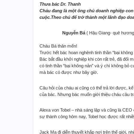
Thưa bác Dr. Thanh
Cháu đang là một ông chủ doanh nghiệp con 
cuộc.Theo chú để trở thành một lãnh đạo doa
Nguyễn Bá
( Hậu Giang- quê hươn
Cháu Bá thân mến!
Trước hết bác hoan nghênh tinh thần “bại không
Bác bắt đầu khởi nghiệp khi còn rất trẻ, đã đối
có tinh thần “bại không nản” và ý chí không bỏ
mà bác có được như bây giờ.
Câu hỏi của cháu ai cũng có thể trả lời được, k
của bác. Nhưng bác muốn giới thiệu cháu câu trả
Alexa von Tobel – nhà sáng lập và cũng là CEO 
sự thành công hôm nay, Tobel học được rất nhi
Jack Ma đi diễn thuyết khắp nơi trên thế giới, 