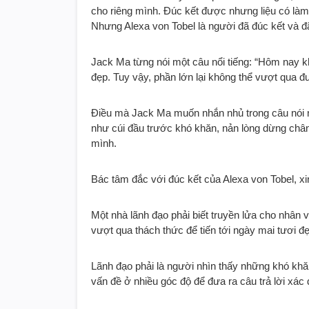
cho riêng mình. Đúc kết được nhưng liệu có làm 
Nhưng Alexa von Tobel là người đã đúc kết và đ
Jack Ma từng nói một câu nổi tiếng: “Hôm nay 
đẹp. Tuy vậy, phần lớn lại không thể vượt qua 
Điều mà Jack Ma muốn nhắn nhủ trong câu nói nà
như cúi đầu trước khó khăn, nản lòng dừng chân
mình.
Bác tâm đắc với đúc kết của Alexa von Tobel, xi
Một nhà lãnh đạo phải biết truyền lửa cho nhân 
vượt qua thách thức để tiến tới ngày mai tươi đ
Lãnh đạo phải là người nhìn thấy những khó kh
vấn đề ở nhiều góc độ để đưa ra câu trả lời xác 