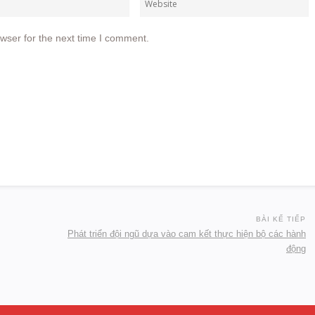
wser for the next time I comment.
BÀI KẾ TIẾP
Phát triển đội ngũ dựa vào cam kết thực hiện bộ các hành
động