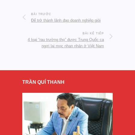
BÀI TRƯỚC
Để trở thành lãnh đạo doanh nghiệp giỏi
BÀI KẾ TIẾP
4 loại “rau trường thọ” được Trung Quốc ca
ngợi lại mọc nhan nhản ở Việt Nam
TRẦN QUÍ THANH