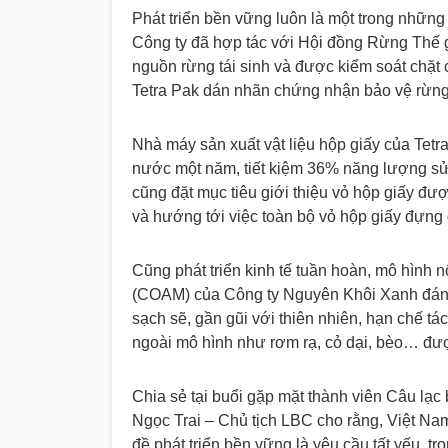
Phát triển bền vững luôn là một trong những t
Công ty đã hợp tác với Hội đồng Rừng Thế g
nguồn rừng tái sinh và được kiểm soát chặt
Tetra Pak dán nhãn chứng nhận bảo vệ rừn
Nhà máy sản xuất vật liệu hộp giấy của Tetra
nước một năm, tiết kiệm 36% năng lượng sử
cũng đặt mục tiêu giới thiệu vỏ hộp giấy đư
và hướng tới việc toàn bộ vỏ hộp giấy đựng
Cũng phát triển kinh tế tuần hoàn, mô hình 
(COAM) của Công ty Nguyên Khôi Xanh đáng 
sạch sẽ, gần gũi với thiên nhiên, hạn chế tá
ngoài mô hình như rơm rạ, cỏ dại, bèo… đượ
Chia sẻ tại buổi gặp mặt thành viên Câu l
Ngọc Trai – Chủ tịch LBC cho rằng, Việt Nam
đề phát triển bền vững là yêu cầu tất yếu, t