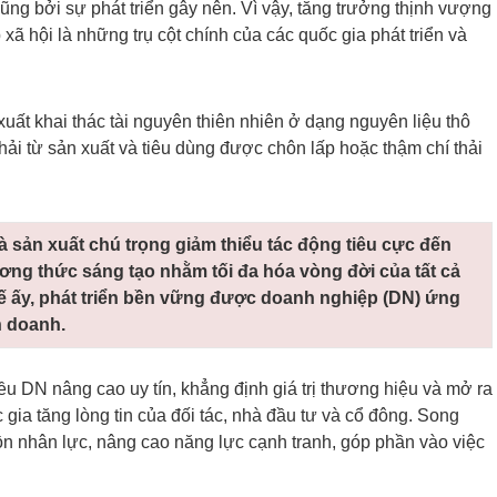
ng bởi sự phát triển gây nên. Vì vậy, tăng trưởng thịnh vượng
xã hội là những trụ cột chính của các quốc gia phát triển và
xuất khai thác tài nguyên thiên nhiên ở dạng nguyên liệu thô
hải từ sản xuất và tiêu dùng được chôn lấp hoặc thậm chí thải
à sản xuất chú trọng giảm thiểu tác động tiêu cực đến
ng thức sáng tạo nhằm tối đa hóa vòng đời của tất cả
tế ấy, phát triển bền vững được doanh nghiệp (DN) ứng
h doanh.
 DN nâng cao uy tín, khẳng định giá trị thương hiệu và mở ra
gia tăng lòng tin của đối tác, nhà đầu tư và cổ đông. Song
ồn nhân lực, nâng cao năng lực cạnh tranh, góp phần vào việc