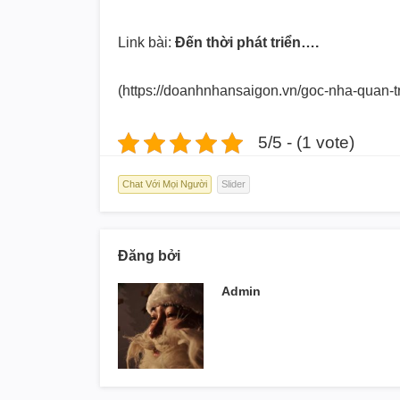
Link bài:
Đến thời phát triển….
(https://doanhnhansaigon.vn/
goc-nha-quan-tr
5/5 - (1 vote)
Chat Với Mọi Người
Slider
Đăng bởi
Admin