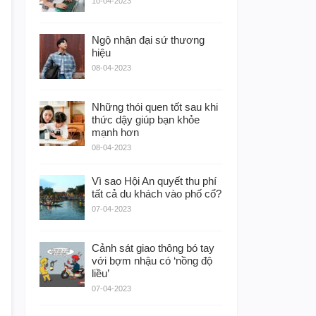
10-04-2023
Ngộ nhận đại sứ thương
hiệu
08-04-2023
Những thói quen tốt sau khi
thức dậy giúp bạn khỏe
mạnh hơn
08-04-2023
Vì sao Hội An quyết thu phí
tất cả du khách vào phố cổ?
07-04-2023
Cảnh sát giao thông bó tay
với bợm nhậu có ‘nồng độ
liều’
07-04-2023