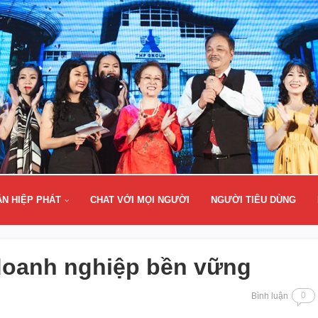
ÂN HIỆP PHÁT
CHAT VỚI MỌI NGƯỜI
NGƯỜI TIÊU DÙNG
 doanh nghiệp bền vững
0
Bình luận