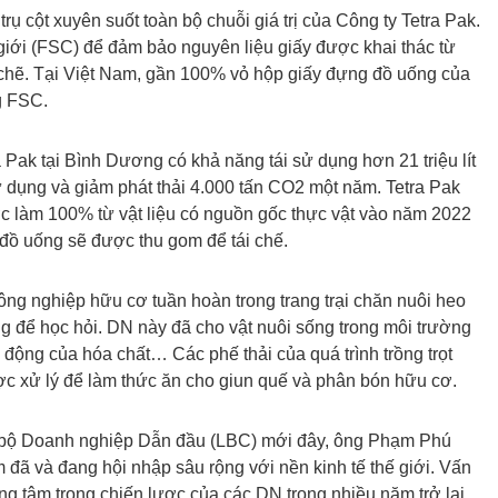
rụ cột xuyên suốt toàn bộ chuỗi giá trị của Công ty Tetra Pak.
iới (FSC) để đảm bảo nguyên liệu giấy được khai thác từ
 chẽ. Tại Việt Nam, gần 100% vỏ hộp giấy đựng đồ uống của
g FSC.
 Pak tại Bình Dương có khả năng tái sử dụng hơn 21 triệu lít
 dụng và giảm phát thải 4.000 tấn CO2 một năm. Tetra Pak
ợc làm 100% từ vật liệu có nguồn gốc thực vật vào năm 2022
 đồ uống sẽ được thu gom để tái chế.
nông nghiệp hữu cơ tuần hoàn trong trang trại chăn nuôi heo
để học hỏi. DN này đã cho vật nuôi sống trong môi trường
c động của hóa chất… Các phế thải của quá trình trồng trọt
c xử lý để làm thức ăn cho giun quế và phân bón hữu cơ.
ạc bộ Doanh nghiệp Dẫn đầu (LBC) mới đây, ông Phạm Phú
 đã và đang hội nhập sâu rộng với nền kinh tế thế giới. Vấn
rọng tâm trong chiến lược của các DN trong nhiều năm trở lại