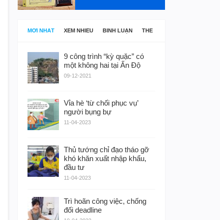
MỚI NHẤT
XEM NHIỀU
BÌNH LUẬN
THẺ
9 công trình “kỳ quặc” có
một không hai tại Ấn Độ
09-12-2021
Vỉa hè ‘từ chối phục vụ’
người bụng bự
11-04-2023
Thủ tướng chỉ đạo tháo gỡ
khó khăn xuất nhập khẩu,
đầu tư
11-04-2023
Trì hoãn công việc, chống
đối deadline