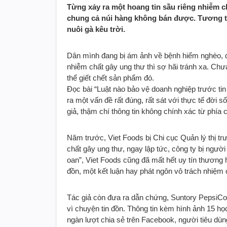
Từng xảy ra một hoang tin sầu riêng nhiễm c
chung cả núi hàng không bán được. Tương tự
nuôi gà kêu trời.
Dân mình đang bị ám ảnh về bệnh hiểm nghèo, đặ
nhiễm chất gây ung thư thì sợ hãi tránh xa. Chư
thể giết chết sản phẩm đó.
Đọc bài “Luật nào bảo vệ doanh nghiệp trước tin 
ra một vấn đề rất đúng, rất sát với thực tế đời 
giả, thậm chí thông tin không chính xác từ phía
Năm trước, Viet Foods bị Chi cục Quản lý thị t
chất gây ung thư, ngay lập tức, công ty bị người
oan”, Viet Foods cũng đã mất hết uy tín thương 
đồn, một kết luận hay phát ngôn vô trách nhiệm
Tác giả còn đưa ra dẫn chứng, Suntory PepsiCo Việ
vì chuyện tin đồn. Thông tin kèm hình ảnh 15 họ
ngàn lượt chia sẻ trên Facebook, người tiêu dù