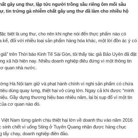
hất gây ung thư, lập tức người trồng sầu riêng ôm mối sầu
, tin trứng gà nhiễm chất gây ung thư đã làm cho nhiều hộ
c biệt là ung thư, cho nên khi nghe nói đến thực phẩm nào có
a kể, đối với nhiều loại sản phẩm hàng hóa khác, một lời đồn ác ý có
giả” trên Thời báo Kinh Tế Sài Gòn, tôi thấy tác giả Bảo Uyên đã đặt
sống xã hội hiện nay. Nhiều doanh nghiệp điêu đứng vì một thông tin
 cơ quan nhà nước.
rường Hà Nội tạm giữ và phạt hành chính vì nghi sản phẩm có chứa
 tiêu dùng quay lưng, thiệt hại vô cùng lớn. Ngay cả khi được “minh
hiệu. Gầy dựng thương hiệu bao nhiêu năm, lại bị sụp đổ vì một tin
 của cơ quan nào đó.
t Nam từng gánh chịu thiệt hại lớn về doanh thu vào năm 2016
c sinh chết vì uống Sting ở Tuyên Quang nhận được hàng chục
ng tẩy chay, doanh nghiệp điên đảo.