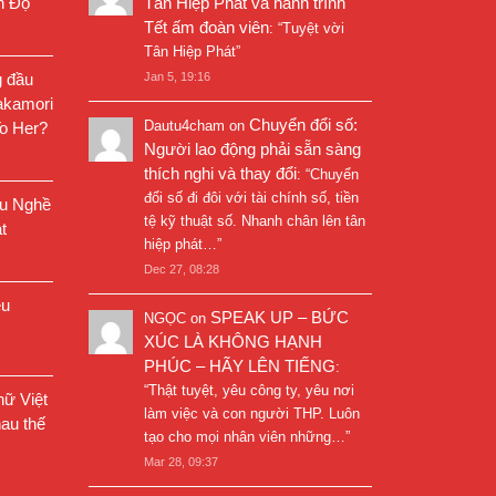
n Độ
Tân Hiệp Phát và hành trình
Tết ấm đoàn viên
: “
Tuyệt vời
Tân Hiệp Phát
”
g đầu
Jan 5, 19:16
akamori
Chuyển đổi số:
Dautu4cham
on
o Her?
Người lao động phải sẵn sàng
thích nghi và thay đổi
: “
Chuyển
đổi số đi đôi với tài chính số, tiền
êu Nghề
tệ kỹ thuật số. Nhanh chân lên tân
t
hiệp phát…
”
Dec 27, 08:28
êu
SPEAK UP – BỨC
NGỌC
on
XÚC LÀ KHÔNG HẠNH
PHÚC – HÃY LÊN TIẾNG
:
“
Thật tuyệt, yêu công ty, yêu nơi
ữ Việt
làm việc và con người THP. Luôn
au thế
tạo cho mọi nhân viên những…
”
Mar 28, 09:37