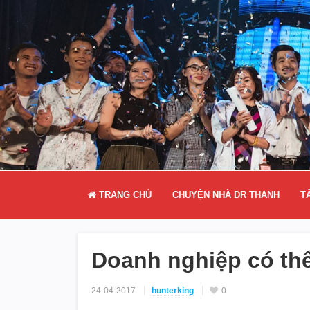
TRANG CHỦ
CHUYỆN NHÀ DR THANH
T
Doanh nghiệp có thể 
24-04-2017
hunterking
0