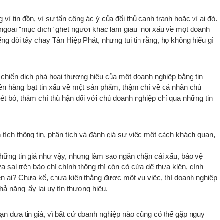
vì tin đồn, vì sự tấn công ác ý của đối thủ cạnh tranh hoặc vì ai đó.
 ngoài “mục đích” ghét người khác làm giàu, nói xấu về một doanh
iếng đòi tẩy chay Tân Hiệp Phát, nhưng tui tin rằng, họ không hiểu gì
 chiến dịch phá hoại thương hiệu của một doanh nghiệp bằng tin
n hàng loạt tin xấu về một sản phẩm, thậm chí về cá nhân chủ
t bỏ, thậm chí thù hận đối với chủ doanh nghiệp chỉ qua những tin
n tích thông tin, phân tích và đánh giá sự việc một cách khách quan,
 những tin giả như vậy, nhưng làm sao ngăn chặn cái xấu, bảo vệ
sai trên báo chí chính thống thì còn có cửa để thưa kiện, đính
kiện ai? Chưa kể, chưa kiện thắng được một vụ việc, thì doanh nghiệp
ả năng lấy lại uy tín thương hiệu.
 đưa tin giả, vì bất cứ doanh nghiệp nào cũng có thể gặp nguy