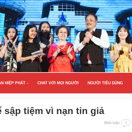
ÂN HIỆP PHÁT
CHAT VỚI MỌI NGƯỜI
NGƯỜI TIÊU DÙNG
sập tiệm vì nạn tin giả
0
Bình luận