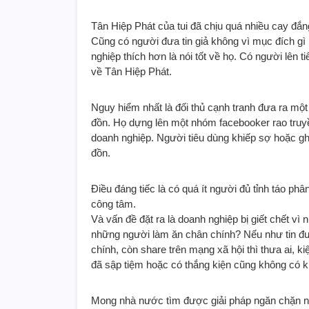
Tân Hiệp Phát của tui đã chịu quá nhiều cay đắng 
Cũng có người đưa tin giả không vì mục đích gì
nghiệp thích hơn là nói tốt về họ. Có người lên t
về Tân Hiệp Phát.
Nguy hiểm nhất là đối thủ cạnh tranh đưa ra một
đồn. Họ dựng lên một nhóm facebooker rao truyề
doanh nghiệp. Người tiêu dùng khiếp sợ hoặc ghé
đồn.
Điều đáng tiếc là có quá ít người đủ tỉnh táo phâ
công tâm.
Và vấn đề đặt ra là doanh nghiệp bị giết chết vì
những người làm ăn chân chính? Nếu như tin đưa 
chính, còn share trên mạng xã hội thì thưa ai, 
đã sập tiệm hoặc có thắng kiện cũng không có kh
Mong nhà nước tìm được giải pháp ngăn chặn nạn