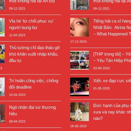
một không hai tại Ấn Độ
một không hai tại Ấ
09-12-2021
09-12-2021
Vỉa hè ‘từ chối phục vụ’
Tiếng hát ca sĩ hàn
người bụng bự
Nhật Bản: Akina N
– What Happened T
11-04-2023
17-12-2019
Thủ tướng chỉ đạo tháo gỡ
khó khăn xuất nhập khẩu,
[THP trong tôi] – Y
đầu tư
– Yêu Tân Hiệp Phá
23
03-06-2020
Trì hoãn công việc, chống
Xiếc xe đạp cực si
đối deadline
01-05-2020
10-04-2023
Đức hạnh của phụ n
Ngộ nhận đại sứ thương
xưa và nay khác nh
hiệu
nào?
08-04-2023
18-06-2019