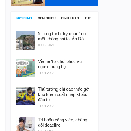
MỚI NHẤT
XEM NHIỀU
BÌNH LUẬN
THẺ
9 công trình “kỳ quặc” có
một không hai tại Ấn Độ
09-12-2021
Vỉa hè ‘từ chối phục vụ’
người bụng bự
11-04-2023
Thủ tướng chỉ đạo tháo gỡ
khó khăn xuất nhập khẩu,
đầu tư
11-04-2023
Trì hoãn công việc, chống
đối deadline