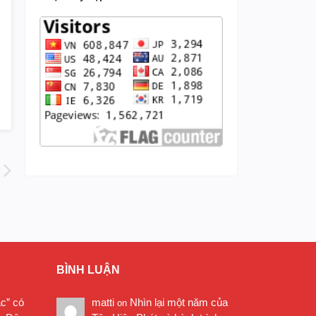
BÌNH LUẬN
ặc” có
matti
Nhìn lại một năm của
on