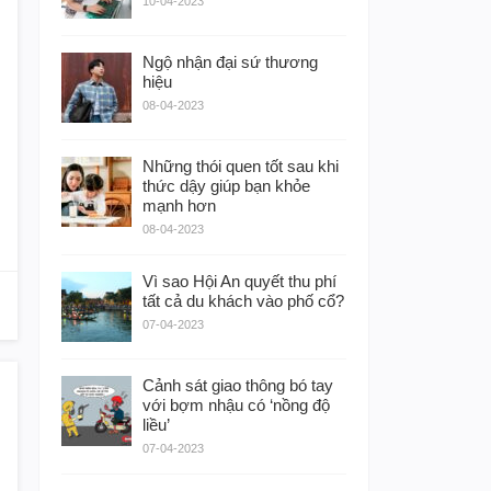
10-04-2023
Ngộ nhận đại sứ thương
hiệu
08-04-2023
Những thói quen tốt sau khi
thức dậy giúp bạn khỏe
mạnh hơn
08-04-2023
Vì sao Hội An quyết thu phí
tất cả du khách vào phố cổ?
07-04-2023
Cảnh sát giao thông bó tay
với bợm nhậu có ‘nồng độ
liều’
07-04-2023