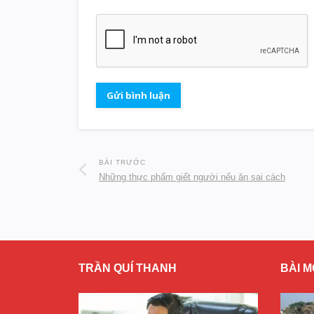
BÀI TRƯỚC
Những thực phẩm giết người nếu ăn sai cách
TRẦN QUÍ THANH
BÀI M