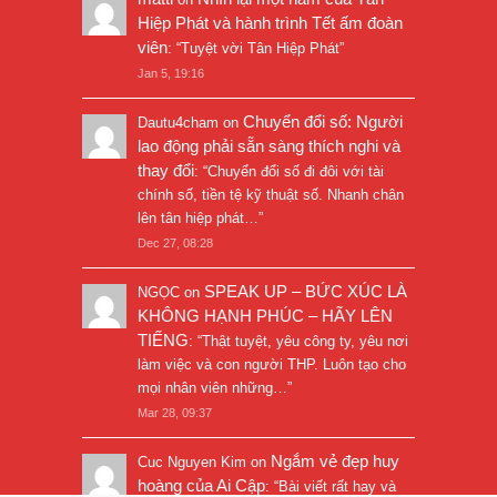
Hiệp Phát và hành trình Tết ấm đoàn
viên
: “
Tuyệt vời Tân Hiệp Phát
”
Jan 5, 19:16
Chuyển đổi số: Người
Dautu4cham
on
lao động phải sẵn sàng thích nghi và
thay đổi
: “
Chuyển đổi số đi đôi với tài
chính số, tiền tệ kỹ thuật số. Nhanh chân
lên tân hiệp phát…
”
Dec 27, 08:28
SPEAK UP – BỨC XÚC LÀ
NGỌC
on
KHÔNG HẠNH PHÚC – HÃY LÊN
TIẾNG
: “
Thật tuyệt, yêu công ty, yêu nơi
làm việc và con người THP. Luôn tạo cho
mọi nhân viên những…
”
Mar 28, 09:37
Ngắm vẻ đẹp huy
Cuc Nguyen Kim
on
hoàng của Ai Cập
: “
Bài viết rất hay và