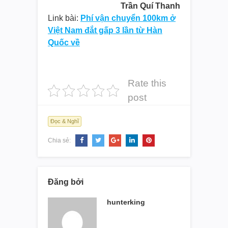
Trần Quí Thanh
Link bài:
Phí vận chuyển 100km ở
Việt Nam đắt gấp 3 lần từ Hàn
Quốc về
Rate this
post
Đọc & Nghĩ
Chia sẻ:
Đăng bởi
hunterking