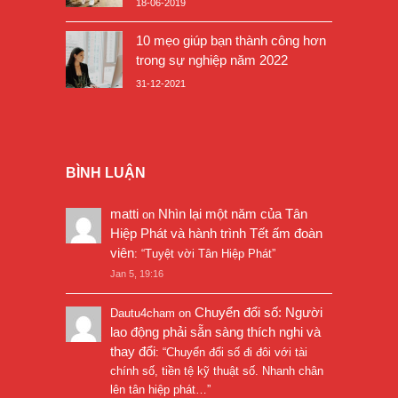
18-06-2019
10 mẹo giúp bạn thành công hơn
trong sự nghiệp năm 2022
31-12-2021
BÌNH LUẬN
matti
Nhìn lại một năm của Tân
on
Hiệp Phát và hành trình Tết ấm đoàn
viên
: “
Tuyệt vời Tân Hiệp Phát
”
Jan 5, 19:16
Chuyển đổi số: Người
Dautu4cham
on
lao động phải sẵn sàng thích nghi và
thay đổi
: “
Chuyển đổi số đi đôi với tài
chính số, tiền tệ kỹ thuật số. Nhanh chân
lên tân hiệp phát…
”