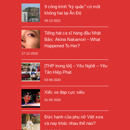
9 công trình “kỳ quặc” có một
không hai tại Ấn Độ
09-12-2021
Tiếng hát ca sĩ hàng đầu Nhật
Bản: Akina Nakamori – What
Happened To Her?
17-12-2019
[THP trong tôi] – Yêu Nghề – Yêu
Tân Hiệp Phát
03-06-2020
Xiếc xe đạp cực siêu
01-05-2020
Đức hạnh của phụ nữ Việt xưa
và nay khác nhau thế nào?