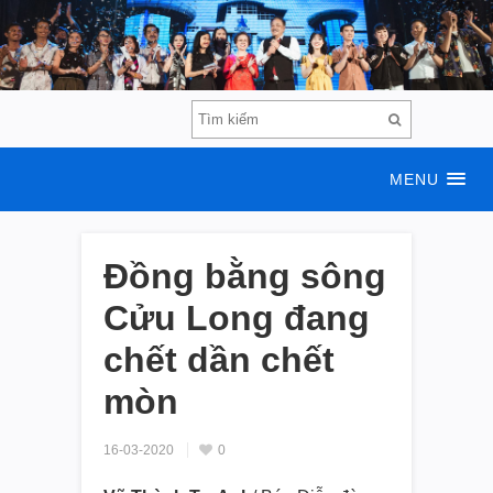
MENU
Đồng bằng sông
Cửu Long đang
chết dần chết
mòn
16-03-2020
0