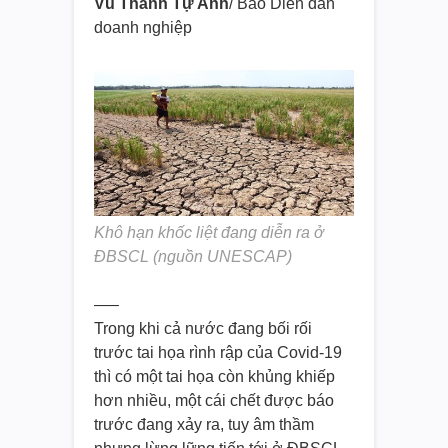
Vũ Thành Tự Anh
/ Báo Diễn đàn
doanh nghiệp
Khô hạn khốc liệt đang diễn ra ở
ĐBSCL (nguồn UNESCAP)
—–
Trong khi cả nước đang bối rối
trước tai họa rình rập của Covid-19
thì có một tai họa còn khủng khiếp
hơn nhiều, một cái chết được báo
trước đang xảy ra, tuy âm thầm