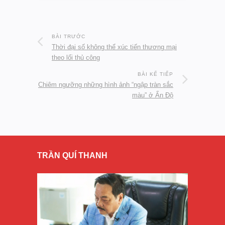
BÀI TRƯỚC
Thời đại số không thể xúc tiến thương mại
theo lối thủ công
BÀI KẾ TIẾP
Chiêm ngưỡng những hình ảnh “ngập tràn sắc
màu” ở Ấn Độ
TRẦN QUÍ THANH