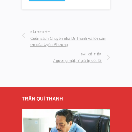
BÀI TRƯỚC
Cuốn sách Chuyện nhà Dr Thanh và lời cảm
ơn của Uyên Phương
BÀI KẾ TIẾP
7 gương mặt, 7 giá trị cốt lõi
TRẦN QUÍ THANH