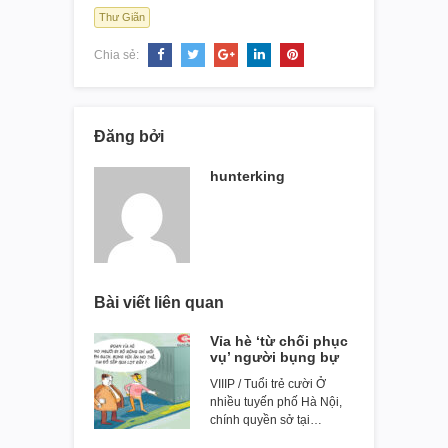
Thư Giãn
Chia sẻ:
Đăng bởi
hunterking
Bài viết liên quan
Vỉa hè ‘từ chối phục
vụ’ người bụng bự
VIIIP / Tuổi trẻ cười Ở
nhiều tuyến phố Hà Nội,
chính quyền sở tại…