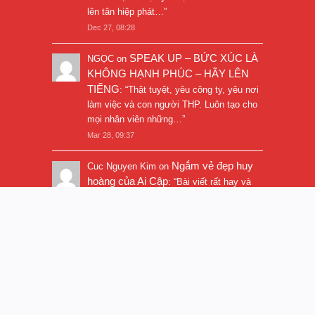
lên tân hiệp phát…
”
Dec 27, 08:28
SPEAK UP – BỨC XÚC LÀ
NGỌC
on
KHÔNG HẠNH PHÚC – HÃY LÊN
TIẾNG
: “
Thật tuyệt, yêu công ty, yêu nơi
làm việc và con người THP. Luôn tạo cho
mọi nhân viên những…
”
Mar 28, 09:37
Ngắm vẻ đẹp huy
Cuc Nguyen Kim
on
hoàng của Ai Cập
: “
Bài viết rất hay và
hình ảnh rất đẹp. Thanks!
”
Nov 5, 16:47
© 2017
Trần Quí Thanh