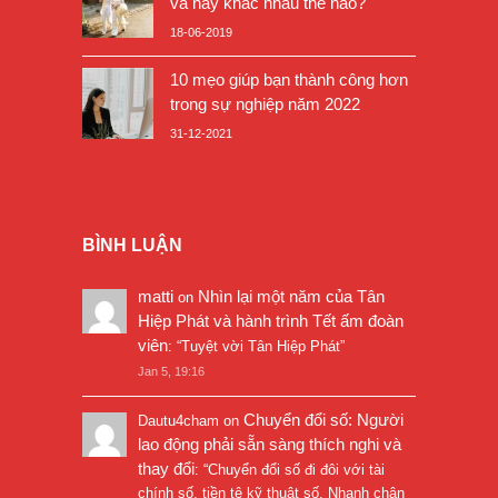
và nay khác nhau thế nào?
18-06-2019
10 mẹo giúp bạn thành công hơn
trong sự nghiệp năm 2022
31-12-2021
BÌNH LUẬN
matti
Nhìn lại một năm của Tân
on
Hiệp Phát và hành trình Tết ấm đoàn
viên
: “
Tuyệt vời Tân Hiệp Phát
”
Jan 5, 19:16
Chuyển đổi số: Người
Dautu4cham
on
lao động phải sẵn sàng thích nghi và
thay đổi
: “
Chuyển đổi số đi đôi với tài
chính số, tiền tệ kỹ thuật số. Nhanh chân