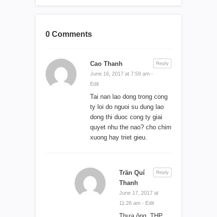
0 Comments
Cao Thanh
Reply
June 16, 2017 at 7:59 am
·
Edit
Tai nan lao dong trong cong
ty loi do nguoi su dung lao
dong thi duoc cong ty giai
quyet nhu the nao? cho chim
xuong hay triet gieu.
Trần Quí
Reply
Thanh
June 17, 2017 at
11:26 am
·
Edit
Thưa ông, THP