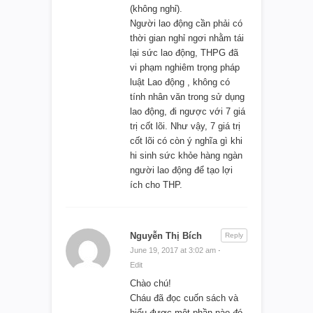
(không nghỉ).
Người lao động cần phải có
thời gian nghỉ ngơi nhằm tái
lại sức lao động, THPG đã
vi phạm nghiêm trọng pháp
luật Lao động , không có
tính nhân văn trong sử dụng
lao động, đi ngược với 7 giá
trị cốt lõi. Như vậy, 7 giá trị
cốt lõi có còn ý nghĩa gì khi
hi sinh sức khỏe hàng ngàn
người lao động để tạo lợi
ích cho THP.
Nguyễn Thị Bích
Reply
June 19, 2017 at 3:02 am
·
Edit
Chào chú!
Cháu đã đọc cuốn sách và
hiểu được một phần nào đó