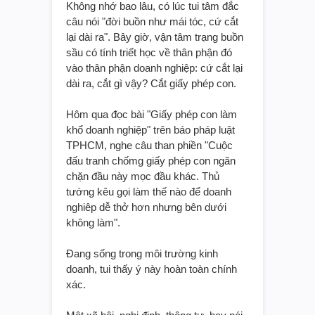
Không nhớ bao lâu, có lúc tui tâm đắc
câu nói "đời buồn như mái tóc, cứ cắt
lại dài ra". Bây giờ, vận tâm trạng buồn
sầu có tính triết học về thân phận đó
vào thân phận doanh nghiệp: cứ cắt lại
dài ra, cắt gì vậy? Cắt giấy phép con.
Hôm qua đọc bài "Giấy phép con làm
khổ doanh nghiệp" trên báo pháp luật
TPHCM, nghe câu than phiền "Cuộc
đấu tranh chốmg giấy phép con ngăn
chặn đầu này mọc đầu khác. Thủ
tướng kêu gọi làm thế nào để doanh
nghiêp dễ thở hơn nhưng bên dưới
không làm".
Đang sống trong môi trường kinh
doanh, tui thấy ý này hoàn toàn chính
xác.