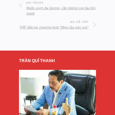
BÀI TRƯỚC
Muốn vượt đại dương, cần những con tàu lớn
mạnh
BÀI KẾ TIẾP
THP tiếp tục chương trình “Nhịp cầu ước mơ”
TRẦN QUÍ THANH