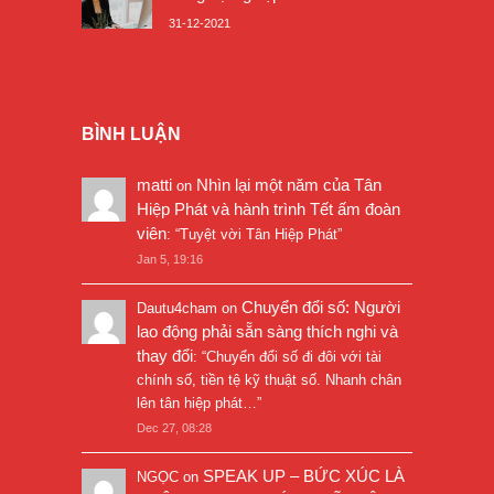
31-12-2021
BÌNH LUẬN
matti
Nhìn lại một năm của Tân
on
Hiệp Phát và hành trình Tết ấm đoàn
viên
: “
Tuyệt vời Tân Hiệp Phát
”
Jan 5, 19:16
Chuyển đổi số: Người
Dautu4cham
on
lao động phải sẵn sàng thích nghi và
thay đổi
: “
Chuyển đổi số đi đôi với tài
chính số, tiền tệ kỹ thuật số. Nhanh chân
lên tân hiệp phát…
”
Dec 27, 08:28
SPEAK UP – BỨC XÚC LÀ
NGỌC
on