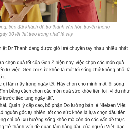
ùng, tiếp đãi khách đã trở thành văn hóa truyền thống
y 30 tết thịt treo trong nhà” là vậy
t Dr Thanh đang được giới trẻ chuyền tay nhau nhiều nhất
ựa chọn quà tết của Gen Z hiện nay, việc chọn các món quà
 từ việc iGen coi sức khỏe là một lối sống chứ không phải là
ớc.
 gì làm nấy trong ngày tết. Hãy chọn cho mình một lối sống
đình bằng cách chọn các món quà sức khỏe tiện lợi, ví dụ như
trước tiệc tùng ngày tết”.
hải, Quản lý cấp cao, bộ phận Đo lường bán lẻ Nielsen Việt
 nguồn gốc tự nhiên, tốt cho sức khỏe là lựa chọn đầu tiên
ông chỉ bởi xu hướng sống khỏe mà còn do các vấn đề thực
g trở thành vấn đề quan tâm hàng đầu của người Việt, đặc