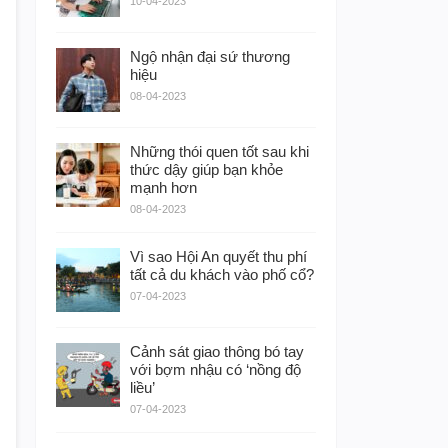
10-04-2023
Ngộ nhận đại sứ thương
hiệu
08-04-2023
Những thói quen tốt sau khi
thức dậy giúp bạn khỏe
mạnh hơn
08-04-2023
Vì sao Hội An quyết thu phí
tất cả du khách vào phố cổ?
07-04-2023
Cảnh sát giao thông bó tay
với bợm nhậu có ‘nồng độ
liều’
07-04-2023