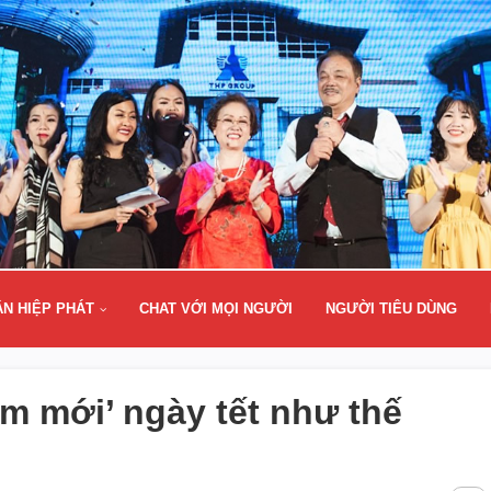
ÂN HIỆP PHÁT
CHAT VỚI MỌI NGƯỜI
NGƯỜI TIÊU DÙNG
làm mới’ ngày tết như thế