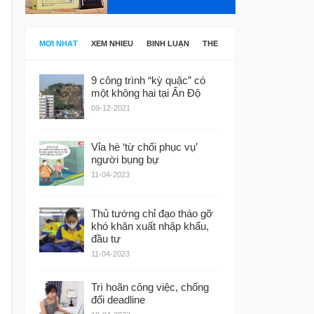
MỚI NHẤT
XEM NHIỀU
BÌNH LUẬN
THẺ
9 công trình “kỳ quặc” có
một không hai tại Ấn Độ
09-12-2021
Vỉa hè ‘từ chối phục vụ’
người bụng bự
11-04-2023
Thủ tướng chỉ đạo tháo gỡ
khó khăn xuất nhập khẩu,
đầu tư
11-04-2023
Trì hoãn công việc, chống
đối deadline