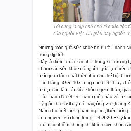
Tết cũng là dịp nhà nhà tổ chức tiệc t
của người Việt. Dù giàu hay nghèo “ngà
Những món quà sức khỏe như Trà Thanh Nhiệ
trong dịp tết.
Đây là điểm nhấn lớn nhất trong xu hướng l
chăm sóc sức khỏe có nguồn gốc tự nhiên đến
mối quan tâm nhất thời như các thế hệ đi trư
Thu Hằng, iGen 10x cũng cho biết: “Hãy chúc
mới, quan tâm tới sức khỏe người thân, gia 
Trà Thanh Nhiệt Dr Thanh giúp bảo vệ cơ thể 
Lý giải cho sự thay đổi này, ông Võ Quang K
Nam cho biết thực phẩm oganic, thức uống có
của người tiêu dùng trong Tết 2020. Đây kh
phẩm, ô nhiễm không khí khiến sức khỏe càn