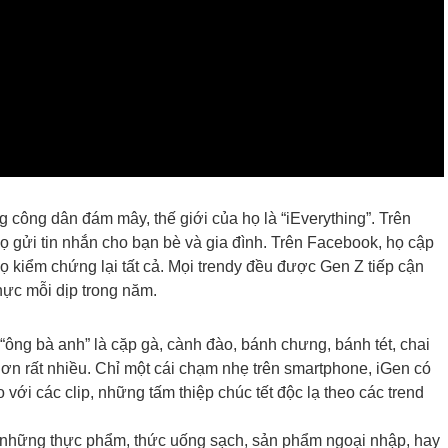
 công dân đám mây, thế giới của họ là “iEverything”. Trên
họ gửi tin nhắn cho bạn bè và gia đình. Trên Facebook, họ cập
ọ kiểm chứng lại tất cả. Mọi trendy đều được Gen Z tiếp cận
hực mỗi dịp trong năm.
“ông bà anh” là cặp gà, cành đào, bánh chưng, bánh tét, chai
 hơn rất nhiều. Chỉ một cái chạm nhẹ trên smartphone, iGen có
ới các clip, những tấm thiệp chúc tết độc lạ theo các trend
, những thực phẩm, thức uống sạch, sản phẩm ngoại nhập, hay