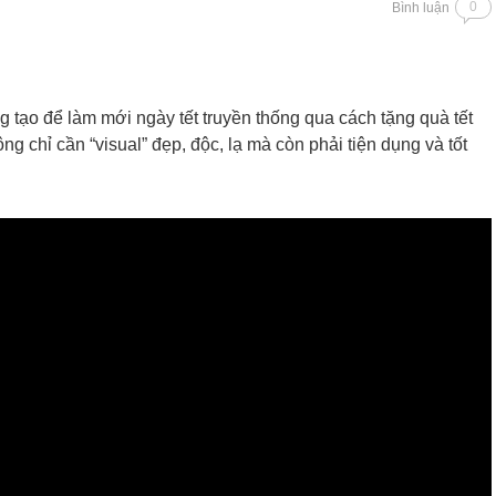
0
Bình luận
g tạo để làm mới ngày tết truyền thống qua cách tặng quà tết
 chỉ cần “visual” đẹp, độc, lạ mà còn phải tiện dụng và tốt