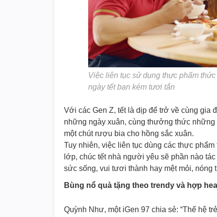
Việc liên tục sử dụng thực phẩm thức
ngày tết bạn kém tươi tắn
Với các Gen Z, tết là dịp để trở về cùng gia 
những ngày xuân, cùng thưởng thức những m
một chút rượu bia cho hồng sắc xuân.
Tuy nhiên, việc liên tục dùng các thực phẩ
lớp, chúc tết nhà người yêu sẽ phần nào tác
sức sống, vui tươi thành hay mệt mỏi, nóng 
Bùng nổ quà tặng theo trendy và hợp hea
Quỳnh Như, một iGen 97 chia sẻ: “Thế hệ trẻ 