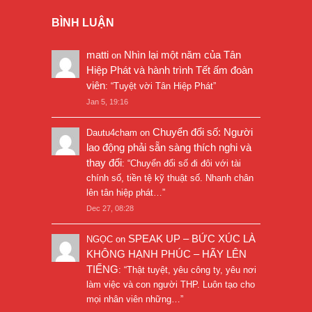
BÌNH LUẬN
matti
Nhìn lại một năm của Tân
on
Hiệp Phát và hành trình Tết ấm đoàn
viên
: “
Tuyệt vời Tân Hiệp Phát
”
Jan 5, 19:16
Chuyển đổi số: Người
Dautu4cham
on
lao động phải sẵn sàng thích nghi và
thay đổi
: “
Chuyển đổi số đi đôi với tài
chính số, tiền tệ kỹ thuật số. Nhanh chân
lên tân hiệp phát…
”
Dec 27, 08:28
SPEAK UP – BỨC XÚC LÀ
NGỌC
on
KHÔNG HẠNH PHÚC – HÃY LÊN
TIẾNG
: “
Thật tuyệt, yêu công ty, yêu nơi
làm việc và con người THP. Luôn tạo cho
mọi nhân viên những…
”