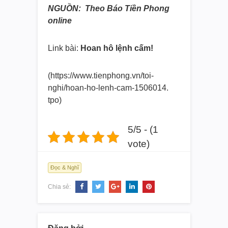
NGUỒN: Theo Báo Tiền Phong
online
Link bài:
Hoan hô lệnh cấm!
(https://www.tienphong.vn/toi-
nghi/hoan-ho-lenh-cam-1506014.
tpo)
5/5 - (1
vote)
Đọc & Nghĩ
Chia sẻ: