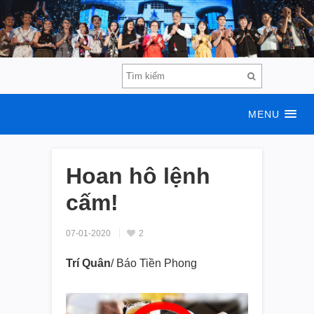
MENU
Hoan hô lệnh
cấm!
07-01-2020
2
Trí Quân
/ Báo Tiền Phong