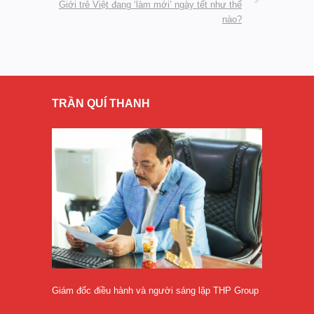
Giới trẻ Việt đang ‘làm mới’ ngày tết như thế
nào?
TRẦN QUÍ THANH
Giám đốc điều hành và người sáng lập THP Group