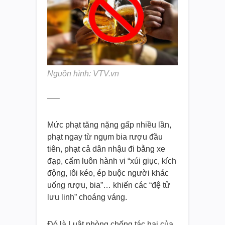
Nguồn hình: VTV.vn
—–
Mức phạt tăng nặng gấp nhiều lần,
phạt ngay từ ngụm bia rượu đầu
tiên, phạt cả dân nhậu đi bằng xe
đạp, cấm luôn hành vi “xúi giục, kích
động, lôi kéo, ép buộc người khác
uống rượu, bia”… khiến các “đệ tử
lưu linh” choáng váng.
Đó là Luật phòng chống tác hại của