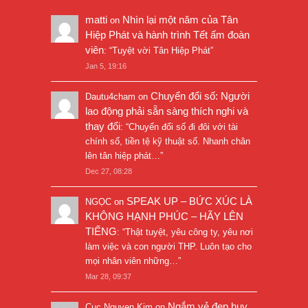
matti
Nhìn lại một năm của Tân
on
Hiệp Phát và hành trình Tết ấm đoàn
viên
: “
Tuyệt vời Tân Hiệp Phát
”
Jan 5, 19:16
Chuyển đổi số: Người
Dautu4cham
on
lao động phải sẵn sàng thích nghi và
thay đổi
: “
Chuyển đổi số đi đôi với tài
chính số, tiền tệ kỹ thuật số. Nhanh chân
lên tân hiệp phát…
”
Dec 27, 08:28
SPEAK UP – BỨC XÚC LÀ
NGỌC
on
KHÔNG HẠNH PHÚC – HÃY LÊN
TIẾNG
: “
Thật tuyệt, yêu công ty, yêu nơi
làm việc và con người THP. Luôn tạo cho
mọi nhân viên những…
”
Mar 28, 09:37
Ngắm vẻ đẹp huy
Cuc Nguyen Kim
on