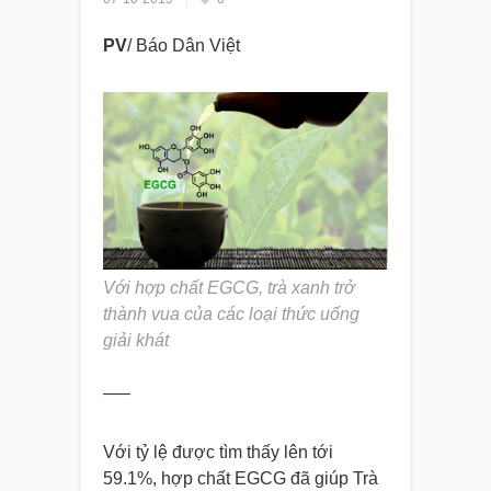
PV
/ Báo Dân Việt
Với hợp chất EGCG, trà xanh trở
thành vua của các loại thức uống
giải khát
—–
Với tỷ lệ được tìm thấy lên tới
59.1%, hợp chất EGCG đã giúp Trà