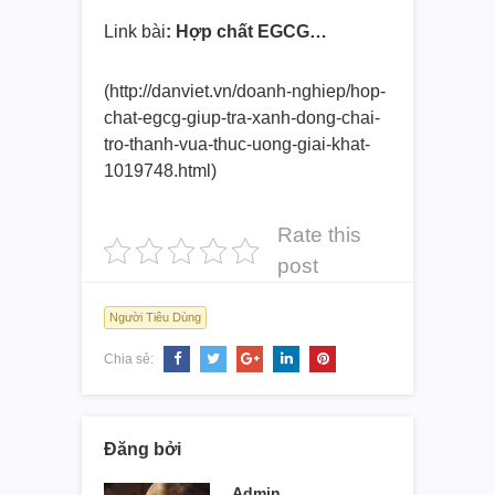
Link bài
: Hợp chất EGCG…
(http://danviet.vn/doanh-
nghiep/hop-
chat-egcg-giup-tra-
xanh-dong-chai-
tro-thanh-vua-
thuc-uong-giai-khat-
1019748.
html)
Rate this
post
Người Tiêu Dùng
Chia sẻ:
Đăng bởi
Admin