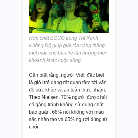
Hợp chất EGCG trong Trà Xanh
Không Độ giúp giải tỏa căng thăng,
mệt mỏi, cho bạn trẻ tận hưởng mọi
khoảnh khắc cuộc sống.
Cần biết rằng, người Việt, đặc biệt
là giới trẻ đang rất quan tâm tới vấn
đề sức khỏe và an toàn thực phẩm.
Theo Nielsen, 70% người được hỏi
cố gắng tránh không sử dụng chất
bảo quản, 68% nói không với màu
sắc nhân tạo và 65% người dùng từ
chối.