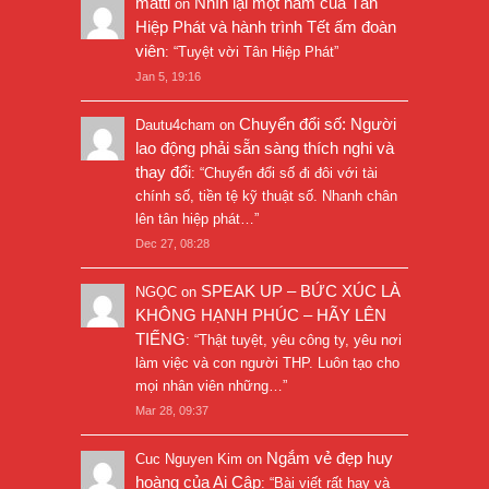
matti
Nhìn lại một năm của Tân
on
Hiệp Phát và hành trình Tết ấm đoàn
viên
: “
Tuyệt vời Tân Hiệp Phát
”
Jan 5, 19:16
Chuyển đổi số: Người
Dautu4cham
on
lao động phải sẵn sàng thích nghi và
thay đổi
: “
Chuyển đổi số đi đôi với tài
chính số, tiền tệ kỹ thuật số. Nhanh chân
lên tân hiệp phát…
”
Dec 27, 08:28
SPEAK UP – BỨC XÚC LÀ
NGỌC
on
KHÔNG HẠNH PHÚC – HÃY LÊN
TIẾNG
: “
Thật tuyệt, yêu công ty, yêu nơi
làm việc và con người THP. Luôn tạo cho
mọi nhân viên những…
”
Mar 28, 09:37
Ngắm vẻ đẹp huy
Cuc Nguyen Kim
on
hoàng của Ai Cập
: “
Bài viết rất hay và