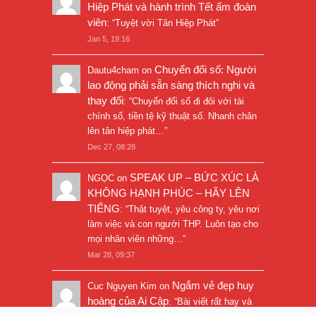
Hiệp Phát và hành trình Tết ấm đoàn
viên
: “
Tuyệt vời Tân Hiệp Phát
”
Jan 5, 19:16
Chuyển đổi số: Người
Dautu4cham
on
lao động phải sẵn sàng thích nghi và
thay đổi
: “
Chuyển đổi số đi đôi với tài
chính số, tiền tệ kỹ thuật số. Nhanh chân
lên tân hiệp phát…
”
Dec 27, 08:28
SPEAK UP – BỨC XÚC LÀ
NGỌC
on
KHÔNG HẠNH PHÚC – HÃY LÊN
TIẾNG
: “
Thật tuyệt, yêu công ty, yêu nơi
làm việc và con người THP. Luôn tạo cho
mọi nhân viên những…
”
Mar 28, 09:37
Ngắm vẻ đẹp huy
Cuc Nguyen Kim
on
hoàng của Ai Cập
: “
Bài viết rất hay và