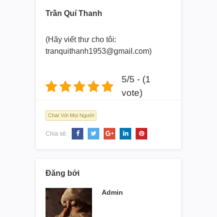
Trần Quí Thanh
(Hãy viết thư cho tôi:
tranquithanh1953@gmail.com)
5/5 - (1
vote)
Chat Với Mọi Người
Chia sẻ:
Đăng bởi
Admin