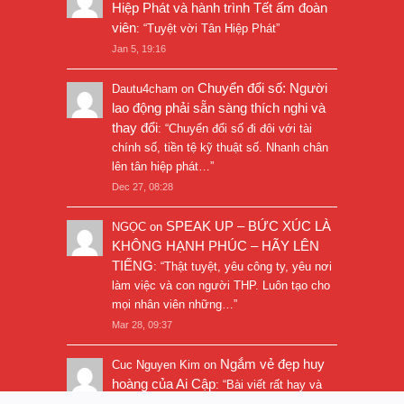
Hiệp Phát và hành trình Tết ấm đoàn
viên
: “
Tuyệt vời Tân Hiệp Phát
”
Jan 5, 19:16
Chuyển đổi số: Người
Dautu4cham
on
lao động phải sẵn sàng thích nghi và
thay đổi
: “
Chuyển đổi số đi đôi với tài
chính số, tiền tệ kỹ thuật số. Nhanh chân
lên tân hiệp phát…
”
Dec 27, 08:28
SPEAK UP – BỨC XÚC LÀ
NGỌC
on
KHÔNG HẠNH PHÚC – HÃY LÊN
TIẾNG
: “
Thật tuyệt, yêu công ty, yêu nơi
làm việc và con người THP. Luôn tạo cho
mọi nhân viên những…
”
Mar 28, 09:37
Ngắm vẻ đẹp huy
Cuc Nguyen Kim
on
hoàng của Ai Cập
: “
Bài viết rất hay và
hình ảnh rất đẹp. Thanks!
”