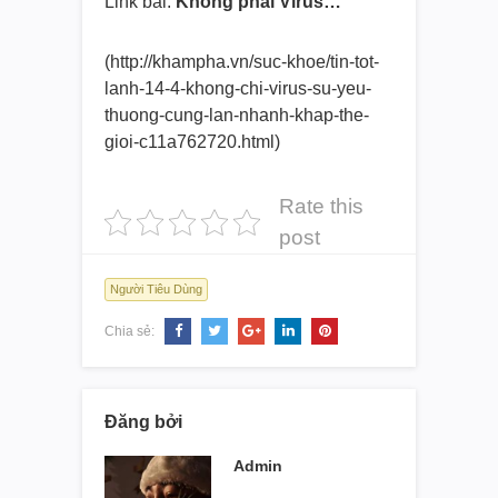
Link bài:
Không phải Virus…
(http://khampha.vn/suc-khoe/
tin-tot-
lanh-14-4-khong-chi-
virus-su-yeu-
thuong-cung-lan-
nhanh-khap-the-
gioi-
c11a762720.html)
Rate this
post
Người Tiêu Dùng
Chia sẻ:
Đăng bởi
Admin