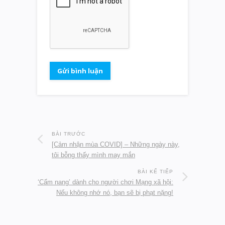
BÀI TRƯỚC
[Cảm nhận mùa COVID] – Những ngày này,
tôi bỗng thấy mình may mắn
BÀI KẾ TIẾP
‘Cẩm nang’ dành cho người chơi Mạng xã hội:
Nếu không nhớ nó, bạn sẽ bị phạt nặng!