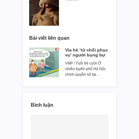
Bài viết liên quan
Vỉa hè ‘từ chối phục
vụ’ người bụng bự
VIIIP / Tuổi trẻ cười Ở
nhiều tuyến phố Hà Nội,
chính quyền sở tại…
Bình luận