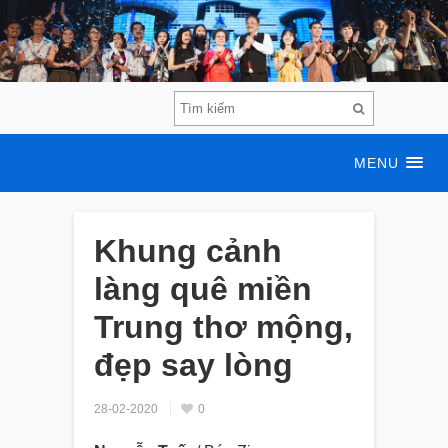
MENU
Khung cảnh
làng quê miền
Trung thơ mộng,
đẹp say lòng
28-02-2020
0