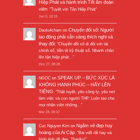
Hiệp Phát và hành trình Tết ấm đoàn
viên
: “
Tuyệt vời Tân Hiệp Phát
”
Jan 5, 19:16
Chuyển đổi số: Người
Dautu4cham
on
lao động phải sẵn sàng thích nghi và
thay đổi
: “
Chuyển đổi số đi đôi với tài
chính số, tiền tệ kỹ thuật số. Nhanh chân
lên tân hiệp phát…
”
Dec 27, 08:28
SPEAK UP – BỨC XÚC LÀ
NGỌC
on
KHÔNG HẠNH PHÚC – HÃY LÊN
TIẾNG
: “
Thật tuyệt, yêu công ty, yêu nơi
làm việc và con người THP. Luôn tạo cho
mọi nhân viên những…
”
Mar 28, 09:37
Ngắm vẻ đẹp huy
Cuc Nguyen Kim
on
hoàng của Ai Cập
: “
Bài viết rất hay và
hình ảnh rất đẹp. Thanks!
”