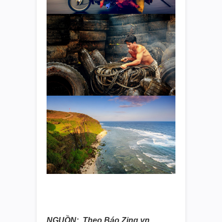
NGUỒN: Theo Báo Zing.vn