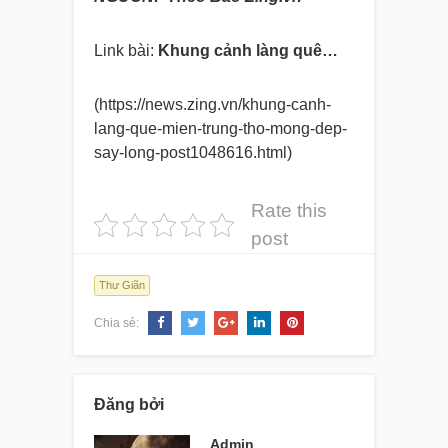
Link bài:
Khung cảnh làng quê…
(https://news.zing.vn/khung-
canh-
lang-que-mien-trung-tho-
mong-dep-
say-long-post1048616.
html)
Rate this
post
Thư Giãn
Chia sẻ:
Đăng bởi
Admin