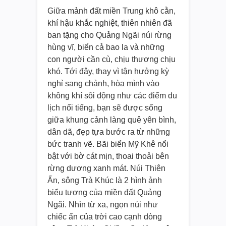
Giữa mảnh đất miền Trung khô cằn,
khí hậu khắc nghiệt, thiên nhiên đã
ban tặng cho Quảng Ngãi núi rừng
hùng vĩ, biển cả bao la và những
con người cần cù, chịu thương chịu
khó. Tới đây, thay vì tận hưởng kỳ
nghỉ sang chảnh, hòa mình vào
không khí sôi động như các điểm du
lịch nổi tiếng, bạn sẽ được sống
giữa khung cảnh làng quê yên bình,
dân dã, đẹp tựa bước ra từ những
bức tranh vẽ. Bãi biển Mỹ Khê nổi
bật với bờ cát mịn, thoai thoải bên
rừng dương xanh mát. Núi Thiên
Ấn, sông Trà Khúc là 2 hình ảnh
biểu tượng của miền đất Quảng
Ngãi. Nhìn từ xa, ngọn núi như
chiếc ấn của trời cao cạnh dòng