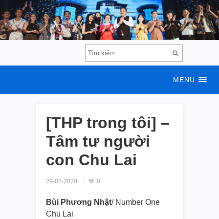
MENU
[THP trong tôi] –
Tâm tư người
con Chu Lai
29-02-2020
0
Bùi Phương Nhật
/ Number One
Chu Lai