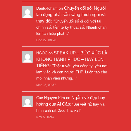
Chuyển đổi số: Người
Dautu4cham
on
lao động phải sẵn sàng thích nghi và
thay đổi
: “
Chuyển đổi số đi đôi với tài
chính số, tiền tệ kỹ thuật số. Nhanh chân
lên tân hiệp phát…
”
Dec 27, 08:28
SPEAK UP – BỨC XÚC LÀ
NGỌC
on
KHÔNG HẠNH PHÚC – HÃY LÊN
TIẾNG
: “
Thật tuyệt, yêu công ty, yêu nơi
làm việc và con người THP. Luôn tạo cho
mọi nhân viên những…
”
Mar 28, 09:37
Ngắm vẻ đẹp huy
Cuc Nguyen Kim
on
hoàng của Ai Cập
: “
Bài viết rất hay và
hình ảnh rất đẹp. Thanks!
”
Nov 5, 16:47