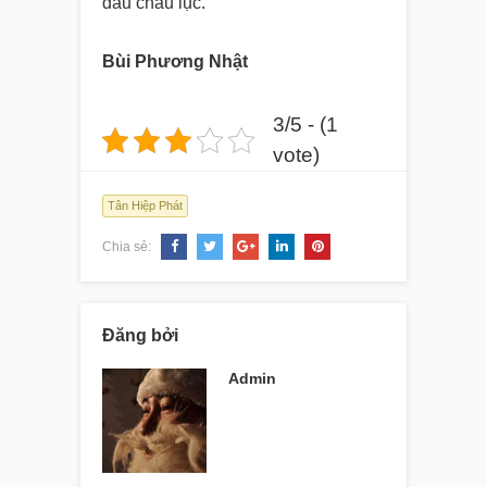
đầu châu lục.
Bùi Phương Nhật
3/5 - (1
vote)
Tân Hiệp Phát
Chia sẻ:
Đăng bởi
Admin