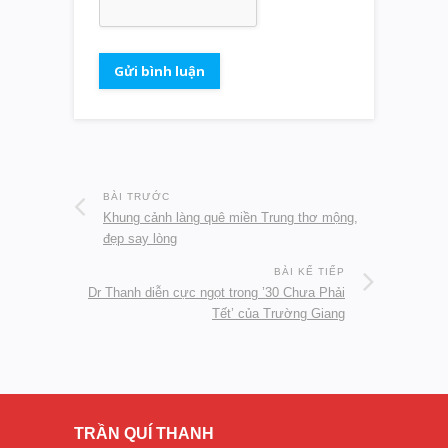
BÀI TRƯỚC
Khung cảnh làng quê miền Trung thơ mộng,
đẹp say lòng
BÀI KẾ TIẾP
Dr Thanh diễn cực ngọt trong ’30 Chưa Phải
Tết’ của Trường Giang
TRẦN QUÍ THANH