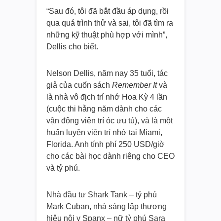
“Sau đó, tôi đã bắt đầu áp dụng, rồi
qua quá trình thử và sai, tôi đã tìm ra
những kỹ thuật phù hợp với mình”,
Dellis cho biết.
Nelson Dellis, năm nay 35 tuổi, tác
giả của cuốn sách
Remember It
và
là nhà vô địch trí nhớ Hoa Kỳ 4 lần
(cuộc thi hằng năm dành cho các
vận động viên trí óc ưu tú), và là một
huấn luyện viên trí nhớ tại Miami,
Florida. Anh tính phí 250 USD/giờ
cho các bài học dành riêng cho CEO
và tỷ phú.
Nhà đầu tư Shark Tank – tỷ phú
Mark Cuban, nhà sáng lập thương
hiệu nội y Spanx – nữ tỷ phú Sara