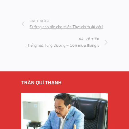
BÀI TRƯỚC
Đường cao tốc cho miền Tây: chưa đủ đâu!
BÀI KẾ TIẾP
Tiếng hát Tùng Dương – Cơn mưa tháng 5
TRẦN QUÍ THANH