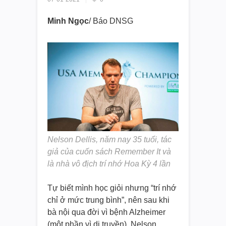
Minh Ngọc
/ Báo DNSG
Nelson Dellis, năm nay 35 tuổi, tác
giả của cuốn sách Remember It và
là nhà vô địch trí nhớ Hoa Kỳ 4 lần
Tự biết mình học giỏi nhưng “trí nhớ
chỉ ở mức trung bình”, nên sau khi
bà nội qua đời vì bệnh Alzheimer
(một phần vì di truyền), Nelson