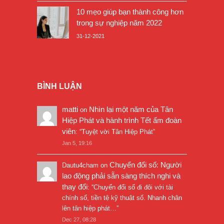
10 mẹo giúp bạn thành công hơn
trong sự nghiệp năm 2022
31-12-2021
BÌNH LUẬN
matti
Nhìn lại một năm của Tân
on
Hiệp Phát và hành trình Tết ấm đoàn
viên
: “
Tuyệt vời Tân Hiệp Phát
”
Jan 5, 19:16
Chuyển đổi số: Người
Dautu4cham
on
lao động phải sẵn sàng thích nghi và
thay đổi
: “
Chuyển đổi số đi đôi với tài
chính số, tiền tệ kỹ thuật số. Nhanh chân
lên tân hiệp phát…
”
Dec 27, 08:28