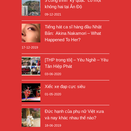
9 công trình “kỳ quặc” có một
không hai tại Ấn Độ
09-12-2021
Tiếng hát ca sĩ hàng đầu Nhật
Bản: Akina Nakamori – What
Happened To Her?
17-12-2019
[THP trong tôi] – Yêu Nghề – Yêu
Tân Hiệp Phát
03-06-2020
Xiếc xe đạp cực siêu
01-05-2020
Đức hạnh của phụ nữ Việt xưa
và nay khác nhau thế nào?
18-06-2019