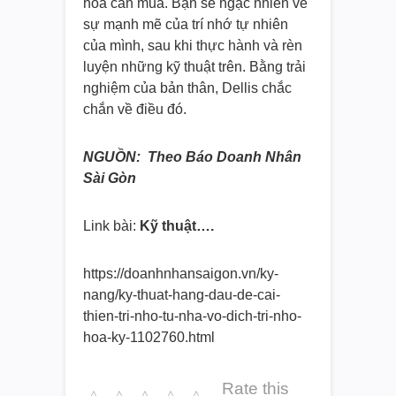
hóa cần mua. Bạn sẽ ngạc nhiên về
sự mạnh mẽ của trí nhớ tự nhiên
của mình, sau khi thực hành và rèn
luyện những kỹ thuật trên. Bằng trải
nghiệm của bản thân, Dellis chắc
chắn về điều đó.
NGUỒN: Theo Báo Doanh Nhân
Sài Gòn
Link bài:
Kỹ thuật….
https://doanhnhansaigon.vn/ky-
nang/ky-thuat-hang-dau-de-cai-
thien-tri-nho-tu-nha-vo-dich-
tri-nho-
hoa-ky-1102760.html
Rate this