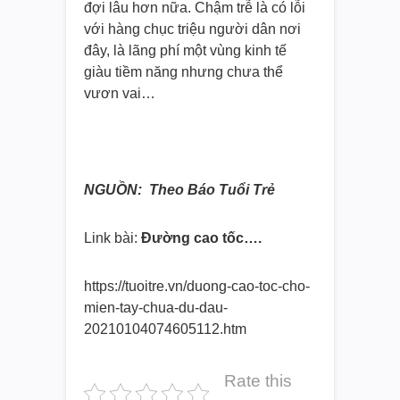
đợi lâu hơn nữa. Chậm trễ là có lỗi
với hàng chục triệu người dân nơi
đây, là lãng phí một vùng kinh tế
giàu tiềm năng nhưng chưa thể
vươn vai…
NGUỒN: Theo Báo Tuổi Trẻ
Link bài:
Đường cao tốc….
https://tuoitre.vn/duong-cao-
toc-cho-
mien-tay-chua-du-dau-
20210104074605112.htm
Rate this