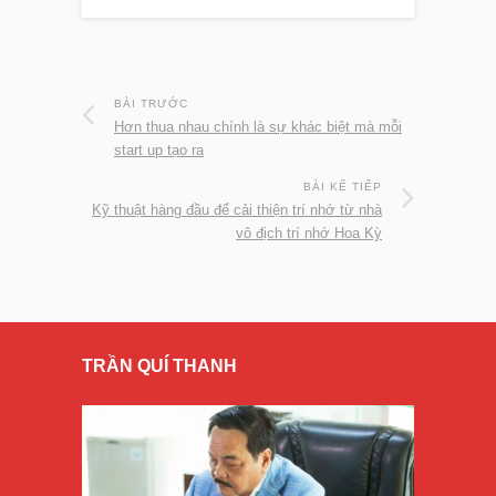
BÀI TRƯỚC
Hơn thua nhau chính là sự khác biệt mà mỗi
start up tạo ra
BÀI KẾ TIẾP
Kỹ thuật hàng đầu để cải thiện trí nhớ từ nhà
vô địch trí nhớ Hoa Kỳ
TRẦN QUÍ THANH