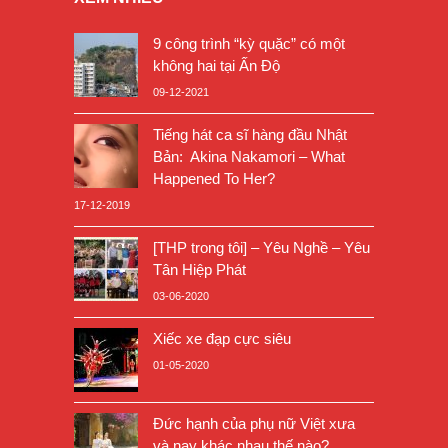
9 công trình “kỳ quặc” có một
không hai tại Ấn Độ
09-12-2021
Tiếng hát ca sĩ hàng đầu Nhật
Bản: Akina Nakamori – What
Happened To Her?
17-12-2019
[THP trong tôi] – Yêu Nghề – Yêu
Tân Hiệp Phát
03-06-2020
Xiếc xe đạp cực siêu
01-05-2020
Đức hạnh của phụ nữ Việt xưa
và nay khác nhau thế nào?