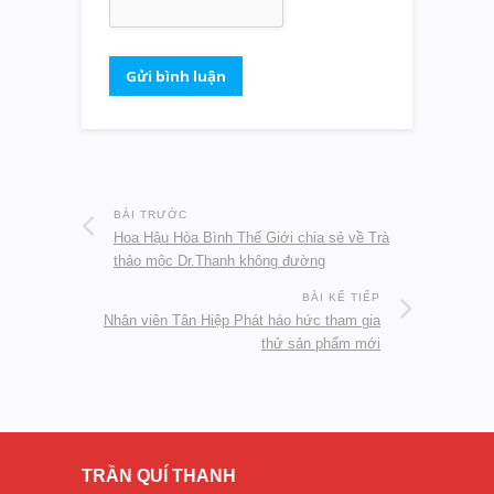
BÀI TRƯỚC
Hoa Hậu Hòa Bình Thế Giới chia sẻ về Trà
thảo mộc Dr.Thanh không đường
BÀI KẾ TIẾP
Nhân viên Tân Hiệp Phát háo hức tham gia
thử sản phẩm mới
TRẦN QUÍ THANH