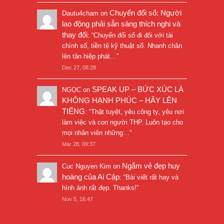
Chuyển đổi số: Người
Dautu4cham
on
lao động phải sẵn sàng thích nghi và
thay đổi
: “
Chuyển đổi số đi đôi với tài
chính số, tiền tệ kỹ thuật số. Nhanh chân
lên tân hiệp phát…
”
Dec 27, 08:28
SPEAK UP – BỨC XÚC LÀ
NGỌC
on
KHÔNG HẠNH PHÚC – HÃY LÊN
TIẾNG
: “
Thật tuyệt, yêu công ty, yêu nơi
làm việc và con người THP. Luôn tạo cho
mọi nhân viên những…
”
Mar 28, 09:37
Ngắm vẻ đẹp huy
Cuc Nguyen Kim
on
hoàng của Ai Cập
: “
Bài viết rất hay và
hình ảnh rất đẹp. Thanks!
”
Nov 5, 16:47