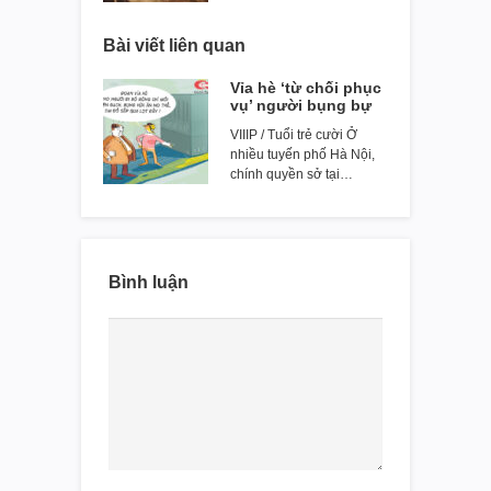
Bài viết liên quan
Vỉa hè ‘từ chối phục
vụ’ người bụng bự
VIIIP / Tuổi trẻ cười Ở
nhiều tuyến phố Hà Nội,
chính quyền sở tại…
Bình luận