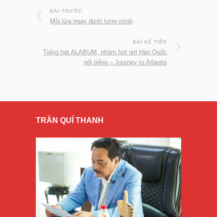
BÀI TRƯỚC
Mồi lửa ngay dưới lưng mình
BÀI KẾ TIẾP
Tiếng hát ALABUM, nhóm hot girl Hàn Quốc
nổi tiếng – Journey to Atlantis
TRẦN QUÍ THANH