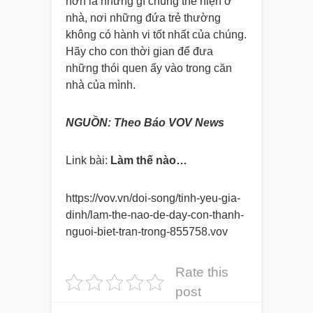
hơn là những gì chúng thể hiện ở
nhà, nơi những đứa trẻ thường
không có hành vi tốt nhất của chúng.
Hãy cho con thời gian để đưa
những thói quen ấy vào trong căn
nhà của mình.
NGUỒN: Theo Báo VOV News
Link bài:
Làm thế nào…
https://vov.vn/doi-song/tinh-
yeu-gia-
dinh/lam-the-nao-de-
day-con-thanh-
nguoi-biet-tran-
trong-855758.vov
Rate this
post