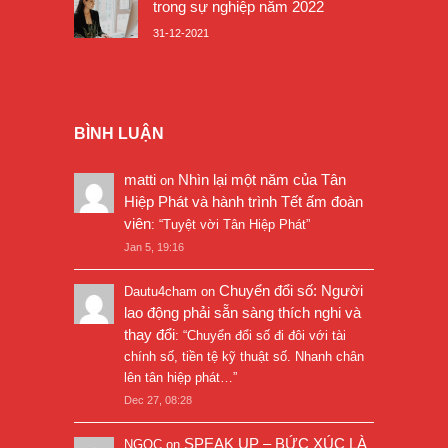
trong sự nghiệp năm 2022
31-12-2021
BÌNH LUẬN
matti
Nhìn lại một năm của Tân
on
Hiệp Phát và hành trình Tết ấm đoàn
viên
: “
Tuyệt vời Tân Hiệp Phát
”
Jan 5, 19:16
Chuyển đổi số: Người
Dautu4cham
on
lao động phải sẵn sàng thích nghi và
thay đổi
: “
Chuyển đổi số đi đôi với tài
chính số, tiền tệ kỹ thuật số. Nhanh chân
lên tân hiệp phát…
”
Dec 27, 08:28
SPEAK UP – BỨC XÚC LÀ
NGỌC
on