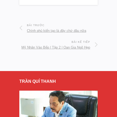
BÀI TRƯỚC
Chính phủ kiến tạo là đây chứ đâu nữa
BÀI KẾ TIẾP
Mỹ Nhân Vào Bếp | Tập 2 | Oan Gia Ngõ Hẹp
TRẦN QUÍ THANH