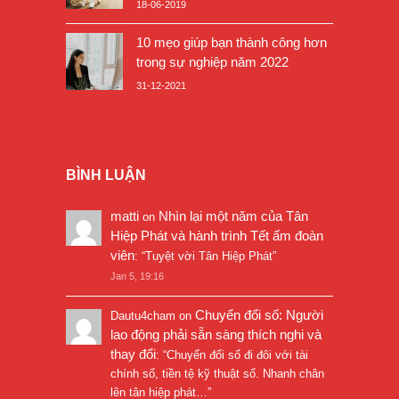
18-06-2019
10 mẹo giúp bạn thành công hơn
trong sự nghiệp năm 2022
31-12-2021
BÌNH LUẬN
matti
Nhìn lại một năm của Tân
on
Hiệp Phát và hành trình Tết ấm đoàn
viên
: “
Tuyệt vời Tân Hiệp Phát
”
Jan 5, 19:16
Chuyển đổi số: Người
Dautu4cham
on
lao động phải sẵn sàng thích nghi và
thay đổi
: “
Chuyển đổi số đi đôi với tài
chính số, tiền tệ kỹ thuật số. Nhanh chân
lên tân hiệp phát…
”