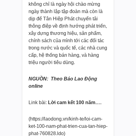
không chỉ là ngày hội chào mừng
ngày thành lập tập đoàn mà còn là
dịp để Tân Hiệp Phát chuyển tải
thông điệp về định hướng phát triển,
xây dựng thương hiệu, sản phẩm,
chính sách của mình tới các đối tác
trong nước và quốc tế, các nhà cung
cấp, hệ thống bán hàng, và hàng
triệu người tiêu dùng.
NGUỒN: Theo Báo Lao Động
online
Link bài:
Lời cam kết 100 năm….
(https://laodong.vn/kinh-te/
loi-cam-
ket-100-nam-phat-
trien-cua-tan-hiep-
phat-
760828.ldo)