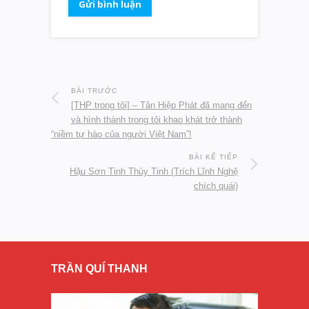
BÀI TRƯỚC
[THP trong tôi] – Tân Hiệp Phát đã mang đến
và hình thành trong tôi khao khát trở thành
“niềm tự hào của người Việt Nam”!
BÀI KẾ TIẾP
Hậu Sơn Tinh Thủy Tinh (Trích Lĩnh Nghệ
chích quái)
TRẦN QUÍ THANH