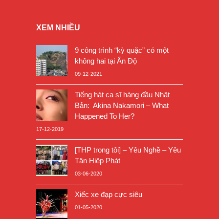
XEM NHIỀU
9 công trình “kỳ quặc” có một
không hai tại Ấn Độ
09-12-2021
Tiếng hát ca sĩ hàng đầu Nhật
Bản: Akina Nakamori – What
Happened To Her?
17-12-2019
[THP trong tôi] – Yêu Nghề – Yêu
Tân Hiệp Phát
03-06-2020
Xiếc xe đạp cực siêu
01-05-2020