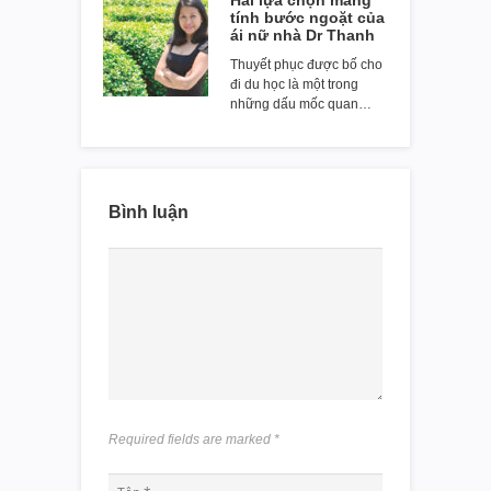
Hai lựa chọn mang
tính bước ngoặt của
ái nữ nhà Dr Thanh
Thuyết phục được bố cho
đi du học là một trong
những dấu mốc quan…
Bình luận
Required fields are marked
*