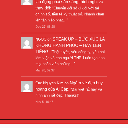
lao động phải sẵn sàng thích nghi và
thay đổi
: “
Chuyển đổi số đi đôi với tài
chính số, tiền tệ kỹ thuật số. Nhanh chân
lên tân hiệp phát…
”
Dec 27, 08:28
SPEAK UP – BỨC XÚC LÀ
NGỌC
on
KHÔNG HẠNH PHÚC – HÃY LÊN
TIẾNG
: “
Thật tuyệt, yêu công ty, yêu nơi
làm việc và con người THP. Luôn tạo cho
mọi nhân viên những…
”
Mar 28, 09:37
Ngắm vẻ đẹp huy
Cuc Nguyen Kim
on
hoàng của Ai Cập
: “
Bài viết rất hay và
hình ảnh rất đẹp. Thanks!
”
Nov 5, 16:47