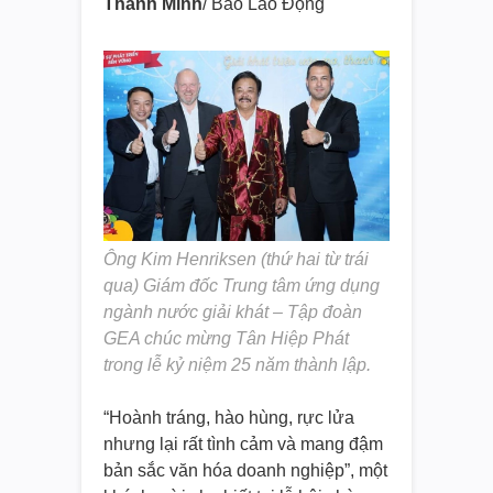
Thanh Minh
/ Báo Lao Động
Ông Kim Henriksen (thứ hai từ trái
qua) Giám đốc Trung tâm ứng dụng
ngành nước giải khát – Tập đoàn
GEA chúc mừng Tân Hiệp Phát
trong lễ kỷ niệm 25 năm thành lập.
“Hoành tráng, hào hùng, rực lửa
nhưng lại rất tình cảm và mang đậm
bản sắc văn hóa doanh nghiệp”, một