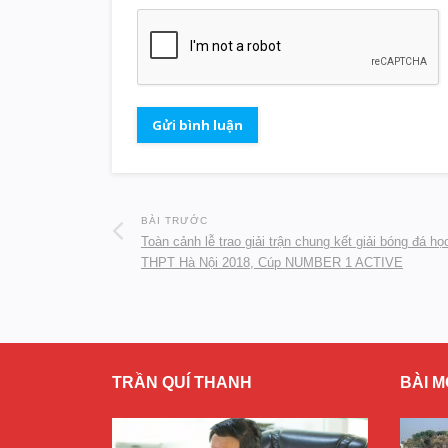
BÀI TRƯỚC
Toàn cảnh lễ trao giải trận chung kết giải bóng đá họ
THPT Hà Nội 2018, Cúp NUMBER 1 ACTIVE
TRẦN QUÍ THANH
BÀI M