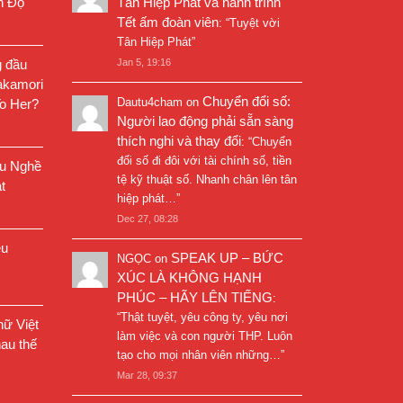
n Độ
Tân Hiệp Phát và hành trình
Tết ấm đoàn viên
: “
Tuyệt vời
Tân Hiệp Phát
”
g đầu
Jan 5, 19:16
akamori
Chuyển đổi số:
Dautu4cham
on
o Her?
Người lao động phải sẵn sàng
thích nghi và thay đổi
: “
Chuyển
đổi số đi đôi với tài chính số, tiền
êu Nghề
tệ kỹ thuật số. Nhanh chân lên tân
t
hiệp phát…
”
Dec 27, 08:28
êu
SPEAK UP – BỨC
NGỌC
on
XÚC LÀ KHÔNG HẠNH
PHÚC – HÃY LÊN TIẾNG
:
“
Thật tuyệt, yêu công ty, yêu nơi
ữ Việt
làm việc và con người THP. Luôn
au thế
tạo cho mọi nhân viên những…
”
Mar 28, 09:37