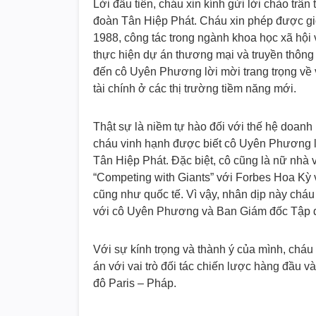
Lời đầu tiên, cháu xin kính gửi lời chào tr
đoàn Tân Hiệp Phát. Cháu xin phép được giớ
1988, công tác trong ngành khoa học xã hội
thực hiện dự án thương mại và truyền thông 
đến cô Uyên Phương lời mời trang trọng về 
tài chính ở các thị trường tiềm năng mới.
Thật sự là niềm tự hào đối với thế hệ doanh
cháu vinh hạnh được biết cô Uyên Phương l
Tân Hiệp Phát. Đặc biệt, cô cũng là nữ nhà v
“Competing with Giants” với Forbes Hoa Kỳ
cũng như quốc tế. Vì vậy, nhân dịp này cháu
với cô Uyên Phương và Ban Giám đốc Tập 
Với sự kính trọng và thành ý của mình, chá
án với vai trò đối tác chiến lược hàng đầu v
đô Paris – Pháp.