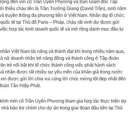
ân trọng đến với cô Trần Uyên Phương và Ban Giám đốc Tập
i thiệu cháu tên là Trần Trường Giang (David Trần), sinh năm
 và truyền thông đa phương tiện ở Việt Nam. Nhân dịp tổ chức
quốc tế tại Thủ đô Paris – Pháp, cháu rất vinh dự được gửi
việc hợp tác kinh doanh quốc tế và mở rộng danh mục đầu tư
 nhân Việt Nam tài năng và thành đạt khi trong nhiều năm qua,
à nữ doanh nhân trẻ năng động và thành công ở Tập đoàn
ăn trẻ nổi bật khi tổ chức thành công việc phát hành sách
 và nhận được rất nhiều sự yêu mến của khán giả trong nước
 xin được gửi lời chia vui cùng lời chúc mừng tốt đẹp nhất đến
đoàn Tân Hiệp Phát.
u kính mời cô Trần Uyên Phương tham gia hợp tác thực hiện dự
à nhà bảo trợ chính cho dự án trong giai đoạn đầu tiên tại Thủ