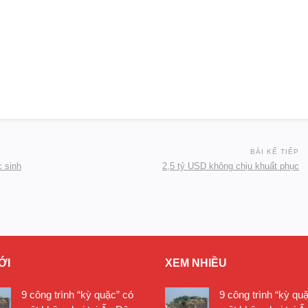
BÀI KẾ TIẾP
c sinh
2,5 tỷ USD không chịu khuất phục
ỚI
XEM NHIỀU
9 công trình “kỳ quặc” có
9 công trình “kỳ qu