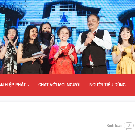
ÂN HIỆP PHÁT
CHAT VỚI MỌI NGƯỜI
NGƯỜI TIÊU DÙNG
0
Bình luận