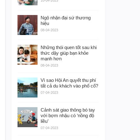
10-04-2023
Ngộ nhận đại sứ thương
hiệu
08-04-2023
Những thói quen tốt sau khi
thức dậy giúp bạn khỏe
mạnh hơn
08-04-2023
Vì sao Hội An quyết thu phí
tất cả du khách vào phố cổ?
07-04-2023
Cảnh sát giao thông bó tay
với bợm nhậu có ‘nồng độ
liều’
07-04-2023