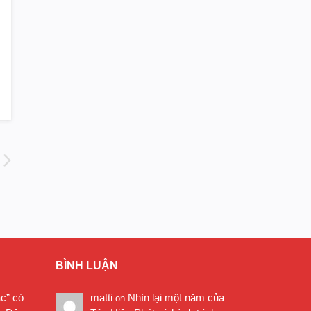
BÌNH LUẬN
ặc” có
matti
Nhìn lại một năm của
on