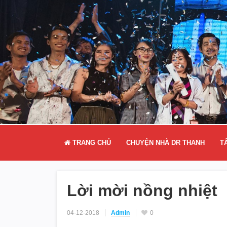
TRANG CHỦ
CHUYỆN NHÀ DR THANH
T
Lời mời nồng nhiệt
04-12-2018
Admin
0