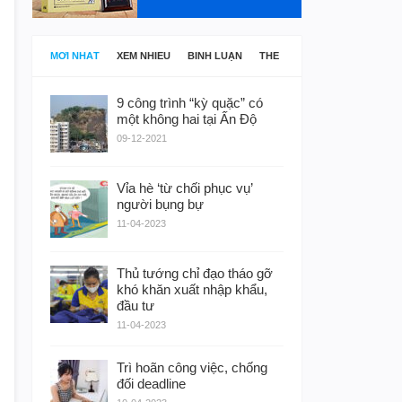
MỚI NHẤT
XEM NHIỀU
BÌNH LUẬN
THẺ
9 công trình “kỳ quặc” có
một không hai tại Ấn Độ
09-12-2021
Vỉa hè ‘từ chối phục vụ’
người bụng bự
11-04-2023
Thủ tướng chỉ đạo tháo gỡ
khó khăn xuất nhập khẩu,
đầu tư
11-04-2023
Trì hoãn công việc, chống
đối deadline