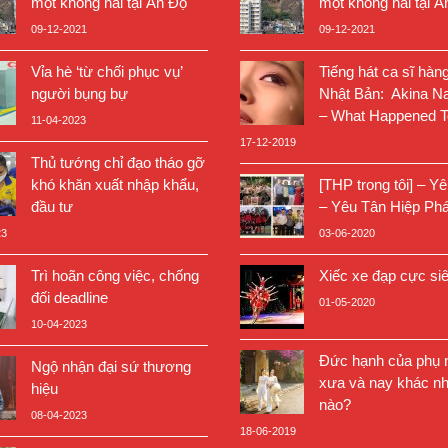
một không hai tại Ấn Độ
một không hai tại Ấ
09-12-2021
09-12-2021
Vỉa hè ‘từ chối phục vụ’
Tiếng hát ca sĩ hàn
người bụng bự
Nhật Bản: Akina N
– What Happened T
11-04-2023
17-12-2019
Thủ tướng chỉ đạo tháo gỡ
khó khăn xuất nhập khẩu,
[THP trong tôi] – Y
đầu tư
– Yêu Tân Hiệp Phá
23
03-06-2020
Trì hoãn công việc, chống
Xiếc xe đạp cực si
đối deadline
01-05-2020
10-04-2023
Đức hạnh của phụ n
Ngộ nhận đại sứ thương
xưa và nay khác nh
hiệu
nào?
08-04-2023
18-06-2019