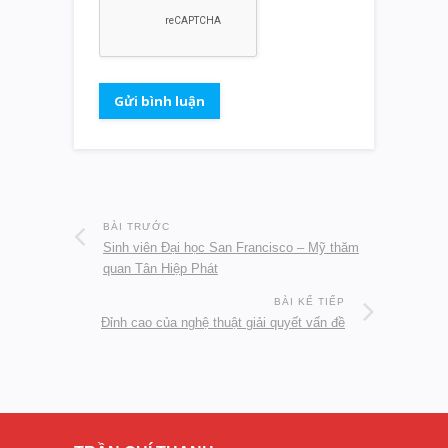
BÀI TRƯỚC
Sinh viên Đại học San Francisco – Mỹ thăm
quan Tân Hiệp Phát
BÀI KẾ TIẾP
Đỉnh cao của nghệ thuật giải quyết vấn đề