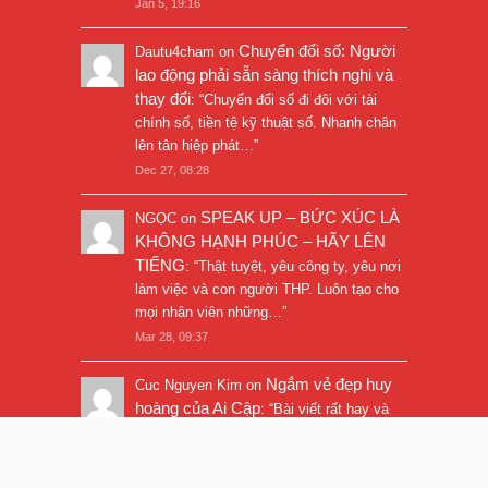
Jan 5, 19:16
Chuyển đổi số: Người
Dautu4cham
on
lao động phải sẵn sàng thích nghi và
thay đổi
: “
Chuyển đổi số đi đôi với tài
chính số, tiền tệ kỹ thuật số. Nhanh chân
lên tân hiệp phát…
”
Dec 27, 08:28
SPEAK UP – BỨC XÚC LÀ
NGỌC
on
KHÔNG HẠNH PHÚC – HÃY LÊN
TIẾNG
: “
Thật tuyệt, yêu công ty, yêu nơi
làm việc và con người THP. Luôn tạo cho
mọi nhân viên những…
”
Mar 28, 09:37
Ngắm vẻ đẹp huy
Cuc Nguyen Kim
on
hoàng của Ai Cập
: “
Bài viết rất hay và
hình ảnh rất đẹp. Thanks!
”
Nov 5, 16:47