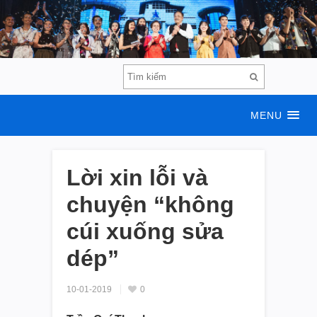
MENU
Lời xin lỗi và
chuyện “không
cúi xuống sửa
dép”
10-01-2019
0