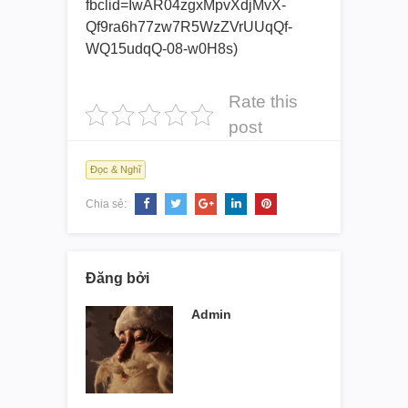
fbclid=IwAR04zgxMpvXdjMvX-
Qf9ra6h77zw7R5WzZVrUUqQf-
WQ15udqQ-08-w0H8s)
Rate this
post
Đọc & Nghĩ
Chia sẻ:
Đăng bởi
Admin