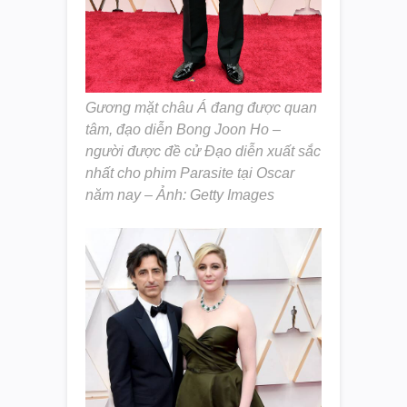
Gương mặt châu Á đang được quan
tâm, đạo diễn Bong Joon Ho –
người được đề cử Đạo diễn xuất sắc
nhất cho phim Parasite tại Oscar
năm nay – Ảnh: Getty Images