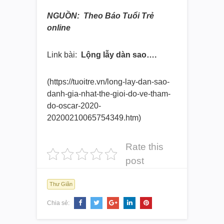
NGUỒN: Theo Báo Tuổi Trẻ
online
Link bài:
Lộng lẫy dàn sao….
(https://tuoitre.vn/long-lay-
dan-sao-
danh-gia-nhat-the-
gioi-do-ve-tham-
do-oscar-2020-
20200210065754349.htm)
Rate this
post
Thư Giãn
Chia sẻ: