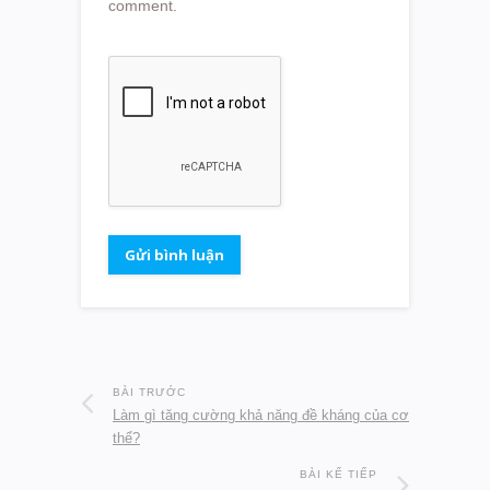
comment.
BÀI TRƯỚC
Làm gì tăng cường khả năng đề kháng của cơ
thể?
BÀI KẾ TIẾP