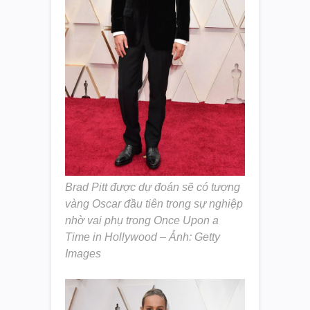
Brad Pitt được dự đoán sẽ có tượng
vàng Oscar đầu tiên trong sự nghiệp
nhờ vai phụ trong Once Upon a
Time in Hollywood – Ảnh: Getty
Images