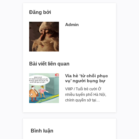
Đăng bởi
Admin
Bài viết liên quan
Vỉa hè ‘từ chối phục
vụ’ người bụng bự
VIIIP / Tuổi trẻ cười Ở
nhiều tuyến phố Hà Nội,
chính quyền sở tại…
Bình luận