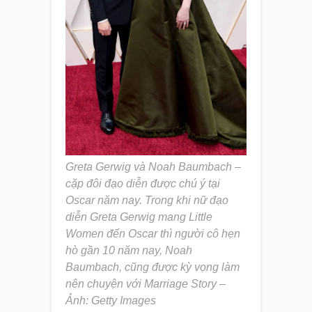
Greta Gerwig và Noah Baumbach –
cặp đôi đạo diễn được chú ý tại
Oscar năm nay. Trong khi nữ đạo
diễn Greta Gerwig mang Little
Women đến Oscar thì người cô hẹn
hò gần 10 năm nay, Noah
Baumbach, cũng được kỳ vọng làm
nên chuyện với Marriage Story –
Ảnh: Getty Images