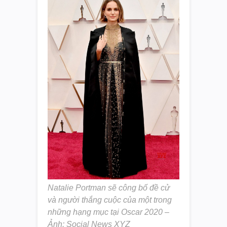
Natalie Portman sẽ công bố đề cử
và người thắng cuộc của một trong
những hạng mục tại Oscar 2020 –
Ảnh: Social News XYZ