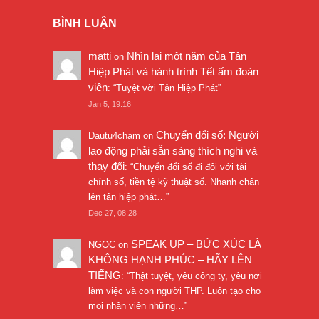
BÌNH LUẬN
matti
Nhìn lại một năm của Tân
on
Hiệp Phát và hành trình Tết ấm đoàn
viên
: “
Tuyệt vời Tân Hiệp Phát
”
Jan 5, 19:16
Chuyển đổi số: Người
Dautu4cham
on
lao động phải sẵn sàng thích nghi và
thay đổi
: “
Chuyển đổi số đi đôi với tài
chính số, tiền tệ kỹ thuật số. Nhanh chân
lên tân hiệp phát…
”
Dec 27, 08:28
SPEAK UP – BỨC XÚC LÀ
NGỌC
on
KHÔNG HẠNH PHÚC – HÃY LÊN
TIẾNG
: “
Thật tuyệt, yêu công ty, yêu nơi
làm việc và con người THP. Luôn tạo cho
mọi nhân viên những…
”