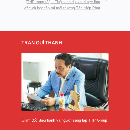
[THP trong tôi] – Thật vinh dự khi được làm
việc và học tập tại môi trường Tân Hiệp Phát
TRẦN QUÍ THANH
Giám đốc điều hành và người sáng lập THP Group