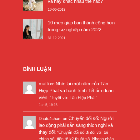
và nay khác nhau thế nào?
18-06-2019
10 mẹo giúp bạn thành công hơn
trong sự nghiệp năm 2022
31-12-2021
BÌNH LUẬN
matti
Nhìn lại một năm của Tân
on
Hiệp Phát và hành trình Tết ấm đoàn
viên
: “
Tuyệt vời Tân Hiệp Phát
”
Jan 5, 19:16
Chuyển đổi số: Người
Dautu4cham
on
lao động phải sẵn sàng thích nghi và
thay đổi
: “
Chuyển đổi số đi đôi với tài
chính số, tiền tệ kỹ thuật số. Nhanh chân