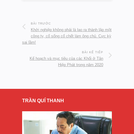
BÀI TRƯỚC
Khởi nghiệp không phải là lao ra thành lập một
công ty, cố sống cố chết làm ông chủ. Cực kỳ
sai lầm!
BÀI KẾ TIẾP
Kế hoạch và mục tiêu của các Khối ở Tân
Hiệp Phát trong năm 2020
TRẦN QUÍ THANH