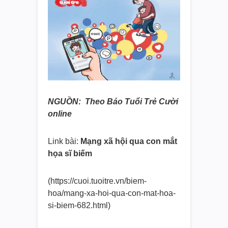
NGUỒN: Theo Báo Tuổi Trẻ Cười
online
Link bài:
Mạng xã hội qua con mắt
họa sĩ biếm
(https://cuoi.tuoitre.vn/biem-
hoa/mang-xa-hoi-qua-con-mat-
hoa-
si-biem-682.html)