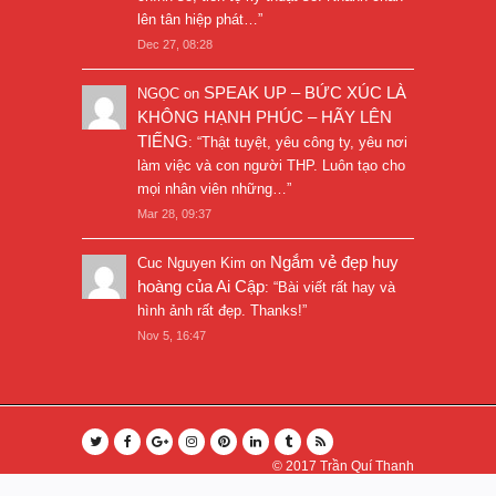
lên tân hiệp phát…
”
Dec 27, 08:28
SPEAK UP – BỨC XÚC LÀ
NGỌC
on
KHÔNG HẠNH PHÚC – HÃY LÊN
TIẾNG
: “
Thật tuyệt, yêu công ty, yêu nơi
làm việc và con người THP. Luôn tạo cho
mọi nhân viên những…
”
Mar 28, 09:37
Ngắm vẻ đẹp huy
Cuc Nguyen Kim
on
hoàng của Ai Cập
: “
Bài viết rất hay và
hình ảnh rất đẹp. Thanks!
”
Nov 5, 16:47
© 2017
Trần Quí Thanh