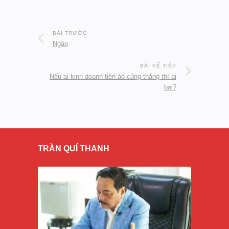
BÀI TRƯỚC
Ngáo
BÀI KẾ TIẾP
Nếu ai kinh doanh tiền ảo cũng thắng thì ai
bại?
TRẦN QUÍ THANH