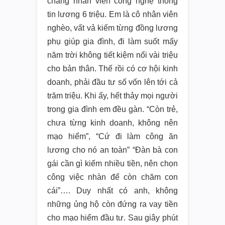
chàng nhân viên công nghệ thông
tin lương 6 triệu. Em là cô nhân viên
nghèo, vất vả kiếm từng đồng lương
phụ giúp gia đình, đi làm suốt mấy
năm trời không tiết kiệm nổi vài triệu
cho bản thân. Thế rồi có cơ hội kinh
doanh, phải đầu tư số vốn lên tới cả
trăm triệu. Khi ấy, hết thảy mọi người
trong gia đình em đều gàn. “Còn trẻ,
chưa từng kinh doanh, không nên
mạo hiểm”, “Cứ đi làm công ăn
lương cho nó an toàn” “Đàn bà con
gái cần gì kiếm nhiều tiền, nên chọn
công việc nhàn để còn chăm con
cái”…. Duy nhất có anh, không
những ủng hộ còn đứng ra vay tiền
cho mạo hiểm đầu tư. Sau giây phút