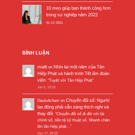
10 mẹo giúp bạn thành công hơn
trong sự nghiệp năm 2022
31-12-2021
BÌNH LUẬN
matti
Nhìn lại một năm của Tân
on
Hiệp Phát và hành trình Tết ấm đoàn
viên
: “
Tuyệt vời Tân Hiệp Phát
”
Jan 5, 19:16
Chuyển đổi số: Người
Dautu4cham
on
lao động phải sẵn sàng thích nghi và
thay đổi
: “
Chuyển đổi số đi đôi với tài
chính số, tiền tệ kỹ thuật số. Nhanh chân
lên tân hiệp phát…
”
Dec 27, 08:28