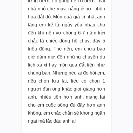
từng bước cố gắng để có được mái
nhà nhỏ che mưa nắng ở nơi phồn
hoa đắt đỏ. Món quà giá trị nhất anh
tặng em kể từ ngày yêu nhau cho
đến khi nên vợ chồng 6-7 năm trời
chắc là chiếc đồng hồ chưa đầy 5
triệu đồng. Thế nên, em chưa bao
giờ dám mơ đến những chuyến du
lịch xa xỉ hay món quà đắt tiền như
chúng bạn. Nhưng nếu ai đó hỏi em,
nếu chọn lựa lại, liệu có chọn 1
người đàn ông khác giỏi giang hơn
anh, nhiều tiền hơn anh, mang lại
cho em cuộc sống đủ đầy hơn anh
không, em chắc chắn sẽ không ngần
ngại mà lắc đầu anh ạ!