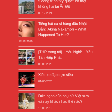
9 công trình “kỳ quặc” có một
không hai tại Ấn Độ
09-12-2021
Tiếng hát ca sĩ hàng đầu Nhật
Bản: Akina Nakamori – What
Happened To Her?
17-12-2019
[THP trong tôi] – Yêu Nghề – Yêu
Tân Hiệp Phát
03-06-2020
Xiếc xe đạp cực siêu
01-05-2020
Đức hạnh của phụ nữ Việt xưa
và nay khác nhau thế nào?
18-06-2019