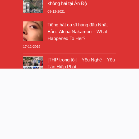
không hai tại Ấn Độ
09-12-2021
Tiếng hát ca sĩ hàng đầu Nhật
Bản: Akina Nakamori – What
Happened To Her?
17-12-2019
[THP trong tôi] – Yêu Nghề – Yêu
Tân Hiệp Phát
03-06-2020
Xiếc xe đạp cực siêu
01-05-2020
Đức hạnh của phụ nữ Việt xưa
và nay khác nhau thế nào?
18-06-2019