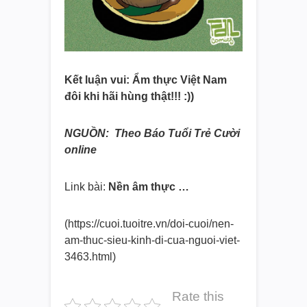
Kết luận vui: Ẩm thực Việt Nam
đôi khi hãi hùng thật!!! :))
NGUỒN: Theo Báo Tuổi Trẻ Cười
online
Link bài:
Nền âm thực …
(https://cuoi.tuoitre.vn/doi-cuoi/nen-
am-thuc-sieu-kinh-di-cua-nguoi-viet-
3463.html)
Rate this