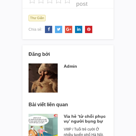
post
Thư Giãn
Chia sẻ:
Đăng bởi
Admin
Bài viết liên quan
Vỉa hè ‘từ chối phục
vụ’ người bụng bự
VIIIP / Tuổi trẻ cười Ở
nhiều tuyến phố Hà Nội,