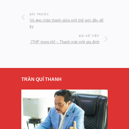
BÀI TRƯỚC
Vẻ đẹp chân thành giữa một thế giới đầy đố
kỵ
BÀI KẾ TIẾP
[THP trong tôi] – Thanh mát một gia đình
TRẦN QUÍ THANH