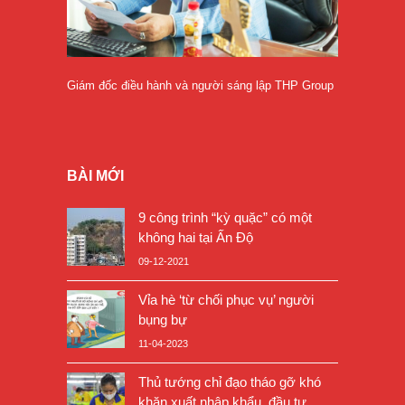
Giám đốc điều hành và người sáng lập THP Group
BÀI MỚI
9 công trình “kỳ quặc” có một
không hai tại Ấn Độ
09-12-2021
Vỉa hè ‘từ chối phục vụ’ người
bụng bự
11-04-2023
Thủ tướng chỉ đạo tháo gỡ khó
khăn xuất nhập khẩu, đầu tư