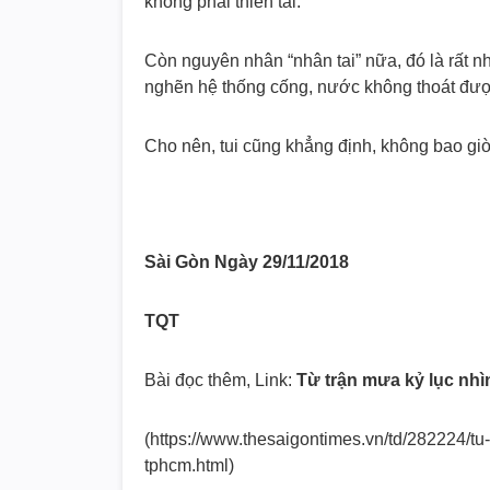
không phải thiên tai.
Còn nguyên nhân “nhân tai” nữa, đó là rất nh
nghẽn hệ thống cống, nước không thoát đượ
Cho nên, tui cũng khẳng định, không bao gi
Sài Gòn Ngày 29/11/2018
TQT
Bài đọc thêm, Link:
Từ trận mưa kỷ lục nh
(https://www.thesaigontimes.vn/td/282224/t
tphcm.html)