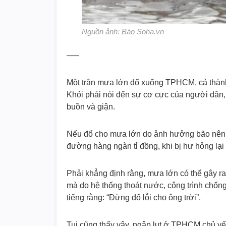
Nguồn ảnh: Báo Soha.vn
—–
Một trận mưa lớn đổ xuống TPHCM, cả thành 
Khỏi phải nói đến sự cơ cực của người dân, 
buồn và giận.
Nếu đổ cho mưa lớn do ảnh hưởng bão nên t
đường hàng ngàn tỉ đồng, khi bị hư hỏng lại
Phải khẳng định rằng, mưa lớn có thể gây 
mà do hệ thống thoát nước, công trình chốn
tiếng rằng: “Đừng đổ lỗi cho ông trời”.
Tui cũng thấy vậy, ngập lụt ở TPHCM chủ yế