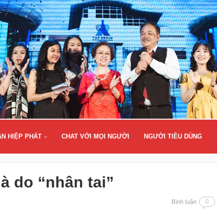
ÂN HIỆP PHÁT
CHAT VỚI MỌI NGƯỜI
NGƯỜI TIÊU DÙNG
à do “nhân tai”
0
Bình luận