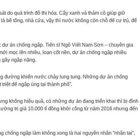
sát do quá trình đô thị hóa. Cây xanh và thảm cỏ giúp giữ
ó là bê tông, nhà cửa, vậy thì nước không còn chỗ để cư trú, để
ác dự án chống ngập. Tiến sĩ Ngô Viết Nam Sơn – chuyên gia
 mới mọc lên nhiều, loạn cốt nền, dự án chống ngập nhiều
g gây ngập nặng.
ng đường khiến nước chảy lung tung. Những dự án chống
triệt để ngập úng tại thành phố”.
ng không hiệu quả, có những dự án đang triển khai thì bị đình
cường trị giá 10.000 tỉ đồng khởi công từ năm 2016 nhưng đến
.
ng chống ngập làm không xong là hai nguyên nhân “nhân tai”,