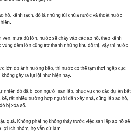
ao hồ, kênh rạch, đó là những túi chứa nước và thoát nước
nhiên.
n vẹn, mưa dù lớn, nước sẽ chảy vào các ao hồ, theo kênh
c vùng đầm lớn cũng trở thành những khu đô thị, vậy thì nước
c lớn do ảnh hưởng bão, thì nước có thể tạm thời ngập cục
 không gây ra lụt lội như hiện nay.
ự nhiên đó đã bị con người san lấp, phục vụ cho các dự án bất
 kể, rất nhiều trường hợp người dân xây nhà, cũng lấp ao hồ,
đó bị xóa sổ.
hậu quả. Không phải họ không thấy trước việc san lấp ao hồ sẽ
à lợi ích nhóm, họ vẫn cứ làm.