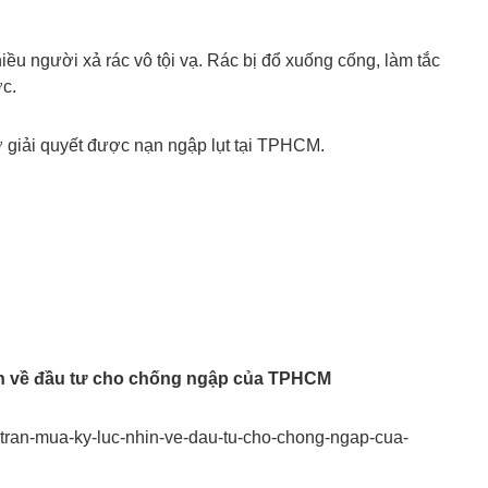
iều người xả rác vô tội vạ. Rác bị đổ xuống cống, làm tắc
c.
ờ giải quyết được nạn ngập lụt tại TPHCM.
ìn về đầu tư cho chống ngập của TPHCM
u-tran-mua-ky-luc-nhin-ve-dau-tu-cho-chong-ngap-cua-