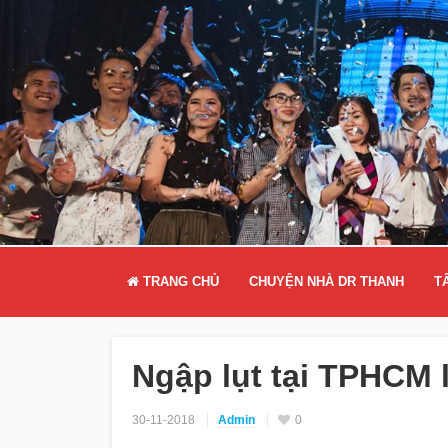
TRANG CHỦ
CHUYỆN NHÀ DR THANH
T
Ngập lụt tại TPHCM l
30-11-2018
Admin
0