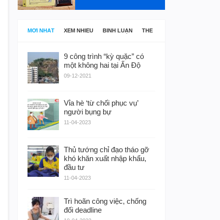
MỚI NHẤT
XEM NHIỀU
BÌNH LUẬN
THẺ
9 công trình “kỳ quặc” có
một không hai tại Ấn Độ
09-12-2021
Vỉa hè ‘từ chối phục vụ’
người bụng bự
11-04-2023
Thủ tướng chỉ đạo tháo gỡ
khó khăn xuất nhập khẩu,
đầu tư
11-04-2023
Trì hoãn công việc, chống
đối deadline