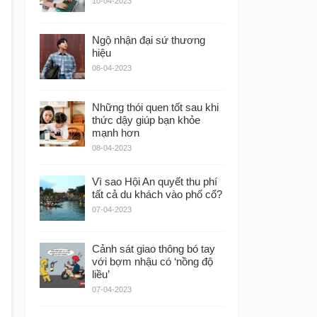
10-04-2023
Ngộ nhận đại sứ thương
hiệu
08-04-2023
Những thói quen tốt sau khi
thức dậy giúp bạn khỏe
mạnh hơn
08-04-2023
Vì sao Hội An quyết thu phí
tất cả du khách vào phố cổ?
07-04-2023
Cảnh sát giao thông bó tay
với bợm nhậu có ‘nồng độ
liều’
07-04-2023