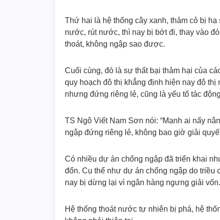
Thứ hai là hệ thống cây xanh, thảm cỏ bị hạ 
nước, rút nước, thì nay bị bớt đi, thay vào đ
thoát, không ngập sao được.
Cuối cùng, đó là sự thất bại thảm hại của c
quy hoạch đô thị khẳng định hiện nay đô thị
nhưng đứng riêng lẻ, cũng là yếu tố tác độn
TS Ngô Viết Nam Sơn nói: “Mạnh ai nấy nâ
ngập đứng riêng lẻ, không bao giờ giải quyết 
Có nhiều dự án chống ngập đã triển khai như
đốn. Cụ thể như dự án chống ngập do triều 
nay bị dừng lại vì ngân hàng ngưng giải vốn
Hệ thống thoát nước tự nhiên bị phá, hệ thố