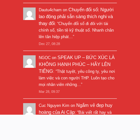
Chuyển đổi số: Người
Dautu4cham
on
lao động phải sẵn sàng thích nghi và
thay đổi
: “
Chuyển đổi số đi đôi với tài
chính số, tiền tệ kỹ thuật số. Nhanh chân
lên tân hiệp phát…
”
Dec 27, 08:28
SPEAK UP – BỨC XÚC LÀ
NGỌC
on
KHÔNG HẠNH PHÚC – HÃY LÊN
TIẾNG
: “
Thật tuyệt, yêu công ty, yêu nơi
làm việc và con người THP. Luôn tạo cho
mọi nhân viên những…
”
Mar 28, 09:37
Ngắm vẻ đẹp huy
Cuc Nguyen Kim
on
hoàng của Ai Cập
: “
Bài viết rất hay và
hình ảnh rất đẹp. Thanks!
”
Nov 5, 16:47