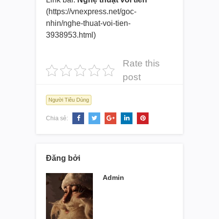
(https://vnexpress.net/goc-
nhin/nghe-thuat-voi-tien-
3938953.html)
Rate this
post
Người Tiêu Dùng
Chia sẻ:
Đăng bởi
Admin