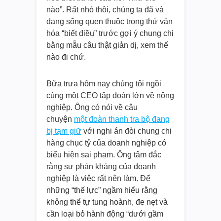
nào”. Rất nhỏ thôi, chúng ta đã và
đang sống quen thuộc trong thứ văn
hóa “biết điều” trước gợi ý chung chi
bằng mẫu câu thật giản dị, xem thế
nào đi chứ.
Bữa trưa hôm nay chúng tôi ngồi
cùng một CEO tập đoàn lớn về nông
nghiệp. Ông có nói về câu
chuyện
một đoàn thanh tra bộ đang
bị tạm giữ
với nghi án đòi chung chi
hàng chục tỷ của doanh nghiệp có
biểu hiện sai phạm. Ông tâm đắc
rằng sự phản kháng của doanh
nghiệp là việc rất nên làm. Để
những “thế lực” ngầm hiểu rằng
không thể tự tung hoành, đe nẹt và
cần loại bỏ hành động “dưới gầm