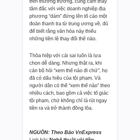
trên thương trường, cũng cảm thấy
tâm đắc với việc doanh nghiệp địa
phương “dám” đứng lên tố cáo một
đoàn thanh tra từ trung ương về, đủ
để biết rằng văn hóa này thiếu
những tiền lệ thay đổi thế nào.
Thỏa hiệp với cái sai luôn là lựa
chọn dễ dàng. Nhưng thật ra, khi
cán bộ hỏi “xem thế nào đi chứ”, họ
đã có dấu hiệu của tội phạm. Và
người dân có thể “xem thế nào” theo
nhiều cách, bao gồm cả việc tố giác
tội phạm, chứ không chỉ là rút ngay
tiền ra và trở thành đồng lõa.
NGUỒN: Theo Báo VnExpress
Link bài:
Nghệ thuật vòi tiền