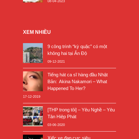
08-04-2023
XEM NHIỀU
9 công trình “kỳ quặc” có một
không hai tại Ấn Độ
09-12-2021
Tiếng hát ca sĩ hàng đầu Nhật
Bản: Akina Nakamori – What
Happened To Her?
17-12-2019
[THP trong tôi] – Yêu Nghề – Yêu
Tân Hiệp Phát
03-06-2020
Xiếc xe đạp cực siêu