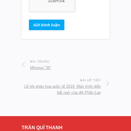
BÀI TRƯỚC
Mimosa “36”
BÀI KẾ TIẾP
Lễ hội pháo hoa quốc tế 2019: Màn trình diễn
bất ngờ của đội Phần Lan
TRẦN QUÍ THANH