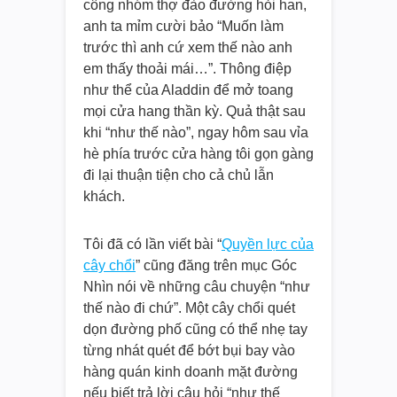
công nhóm thợ đào đường hỏi han,
anh ta mỉm cười bảo “Muốn làm
trước thì anh cứ xem thế nào anh
em thấy thoải mái…”. Thông điệp
như thể của Aladdin để mở toang
mọi cửa hang thần kỳ. Quả thật sau
khi “như thế nào”, ngay hôm sau vỉa
hè phía trước cửa hàng tôi gọn gàng
đi lại thuận tiện cho cả chủ lẫn
khách.
Tôi đã có lần viết bài “
Quyền lực của
cây chổi
” cũng đăng trên mục Góc
Nhìn nói về những câu chuyện “như
thế nào đi chứ”. Một cây chổi quét
dọn đường phố cũng có thể nhẹ tay
từng nhát quét để bớt bụi bay vào
hàng quán kinh doanh mặt đường
nếu biết trả lời câu hỏi “như thế