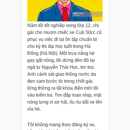
Năm tôi tốt nghiệp xong lớp 12, chị
gái cho mượn chiếc xe Cub 50cc cũ
phục vụ việc đi lại ôn tập chuẩn bị
cho kỳ thi đại học tuốt trong Hà
Đông (Hà Nội). Một trưa nắng hè
gay gắt nóng, tôi dừng đèn đỏ tại
ngã tư Nguyễn Thái Học, trơ trọi.
Anh cảnh sát giao thông nước da
đen sạm bước từ trong chốt gác
lững thững ra tắt khóa điện mời tôi
vào kiểm tra. Tim đập loạn nhịp, mặt
nóng lựng vì sợ hãi, líu ríu dắt xe lên
vỉa hè.
Tôi không mang theo đăng ký xe,