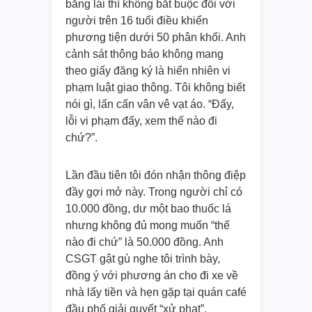
bằng lái thì không bắt buộc đối với
người trên 16 tuổi điều khiển
phương tiện dưới 50 phân khối. Anh
cảnh sát thông báo không mang
theo giấy đăng ký là hiển nhiên vi
phạm luật giao thông. Tôi không biết
nói gì, lấn cấn vân vê vạt áo. “Đấy,
lỗi vi phạm đấy, xem thế nào đi
chứ?”.
Lần đầu tiên tôi đón nhận thông điệp
đầy gợi mở này. Trong người chỉ có
10.000 đồng, dư một bao thuốc lá
nhưng không đủ mong muốn “thế
nào đi chứ” là 50.000 đồng. Anh
CSGT gật gù nghe tôi trình bày,
đồng ý với phương án cho đi xe về
nhà lấy tiền và hẹn gặp tại quán café
đầu phố giải quyết “xử phạt”.