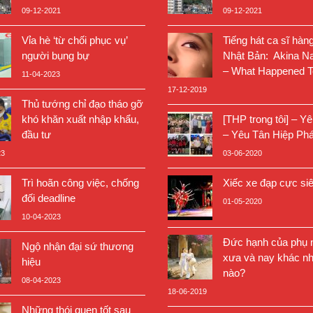
09-12-2021
09-12-2021
Vỉa hè ‘từ chối phục vụ’
Tiếng hát ca sĩ hàn
người bụng bự
Nhật Bản: Akina N
– What Happened T
11-04-2023
17-12-2019
Thủ tướng chỉ đạo tháo gỡ
khó khăn xuất nhập khẩu,
[THP trong tôi] – Y
đầu tư
– Yêu Tân Hiệp Phá
23
03-06-2020
Trì hoãn công việc, chống
Xiếc xe đạp cực si
đối deadline
01-05-2020
10-04-2023
Đức hạnh của phụ n
Ngộ nhận đại sứ thương
xưa và nay khác nh
hiệu
nào?
08-04-2023
18-06-2019
Những thói quen tốt sau