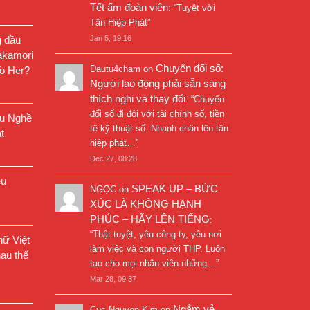
Tết ấm đoàn viên
: “
Tuyệt vời
Tân Hiệp Phát
”
g đầu
Jan 5, 19:16
akamori
Chuyển đổi số:
Dautu4cham
on
o Her?
Người lao động phải sẵn sàng
thích nghi và thay đổi
: “
Chuyển
đổi số đi đôi với tài chính số, tiền
êu Nghề
tệ kỹ thuật số. Nhanh chân lên tân
t
hiệp phát…
”
Dec 27, 08:28
êu
SPEAK UP – BỨC
NGỌC
on
XÚC LÀ KHÔNG HẠNH
PHÚC – HÃY LÊN TIẾNG
:
“
Thật tuyệt, yêu công ty, yêu nơi
ữ Việt
làm việc và con người THP. Luôn
au thế
tạo cho mọi nhân viên những…
”
Mar 28, 09:37
Ngắm vẻ
Cuc Nguyen Kim
on