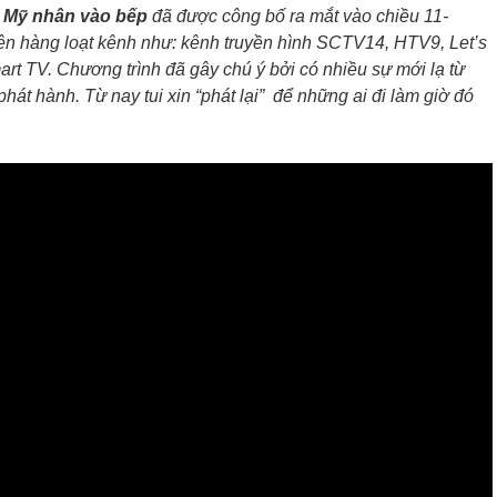
c
Mỹ nhân vào bếp
đã được công bố ra mắt vào chiều 11-
rên hàng loạt kênh như: kênh truyền hình SCTV14, HTV9, Let’s
mart TV. Chương trình đã gây chú ý bởi có nhiều sự mới lạ từ
hát hành. Từ nay tui xin “phát lại” để những ai đi làm giờ đó