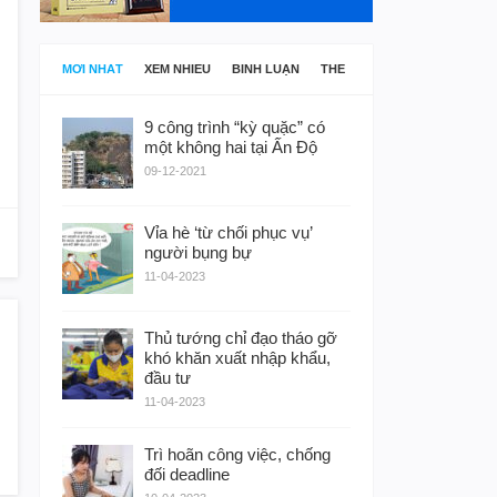
MỚI NHẤT
XEM NHIỀU
BÌNH LUẬN
THẺ
9 công trình “kỳ quặc” có
một không hai tại Ấn Độ
09-12-2021
Vỉa hè ‘từ chối phục vụ’
người bụng bự
11-04-2023
Thủ tướng chỉ đạo tháo gỡ
khó khăn xuất nhập khẩu,
đầu tư
11-04-2023
Trì hoãn công việc, chống
đối deadline