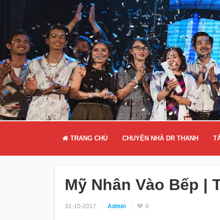
TRANG CHỦ
CHUYỆN NHÀ DR THANH
T
Mỹ Nhân Vào Bếp | T
31-10-2017
Admin
0