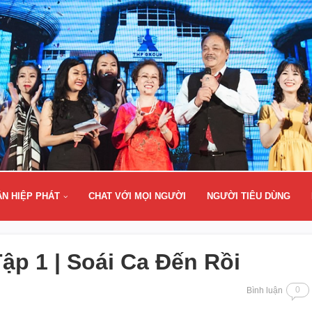
ÂN HIỆP PHÁT
CHAT VỚI MỌI NGƯỜI
NGƯỜI TIÊU DÙNG
ập 1 | Soái Ca Đến Rồi
0
Bình luận