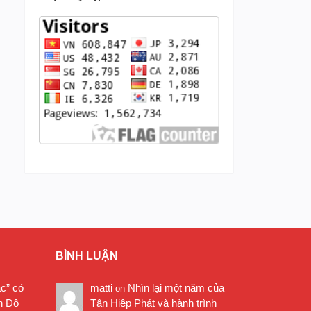
BÌNH LUẬN
ặc” có
matti
Nhìn lại một năm của
on
n Độ
Tân Hiệp Phát và hành trình