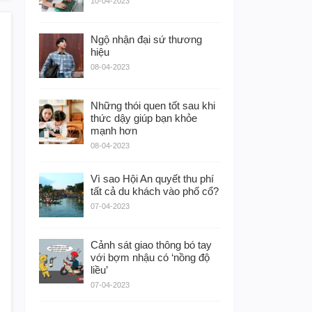
10-04-2023
Ngộ nhận đại sứ thương
hiệu
08-04-2023
Những thói quen tốt sau khi
thức dậy giúp bạn khỏe
mạnh hơn
08-04-2023
Vì sao Hội An quyết thu phí
tất cả du khách vào phố cổ?
07-04-2023
Cảnh sát giao thông bó tay
với bợm nhậu có ‘nồng độ
liều’
07-04-2023