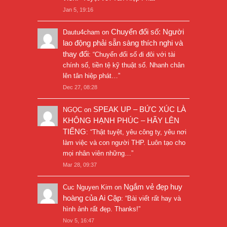
Jan 5, 19:16
Chuyển đổi số: Người
Dautu4cham
on
lao động phải sẵn sàng thích nghi và
thay đổi
: “
Chuyển đổi số đi đôi với tài
chính số, tiền tệ kỹ thuật số. Nhanh chân
lên tân hiệp phát…
”
Dec 27, 08:28
SPEAK UP – BỨC XÚC LÀ
NGỌC
on
KHÔNG HẠNH PHÚC – HÃY LÊN
TIẾNG
: “
Thật tuyệt, yêu công ty, yêu nơi
làm việc và con người THP. Luôn tạo cho
mọi nhân viên những…
”
Mar 28, 09:37
Ngắm vẻ đẹp huy
Cuc Nguyen Kim
on
hoàng của Ai Cập
: “
Bài viết rất hay và
hình ảnh rất đẹp. Thanks!
”
Nov 5, 16:47