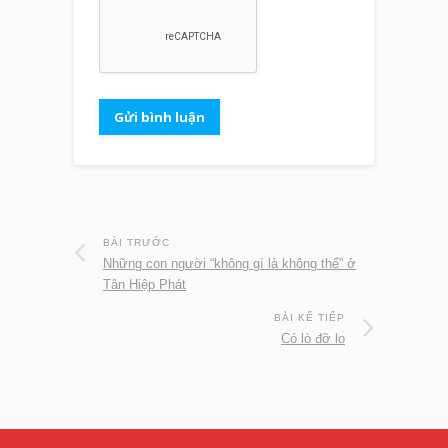
BÀI TRƯỚC
Những con người “không gì là không thể” ở
Tân Hiệp Phát
BÀI KẾ TIẾP
Có lò đỡ lo