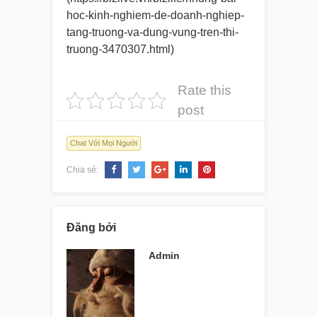
hoc-kinh-nghiem-de-
doanh-nghiep-
tang-truong-va-
dung-vung-tren-thi-
truong-
3470307.html)
Rate this
post
Chat Với Mọi Người
Chia sẻ:
Đăng bởi
Admin