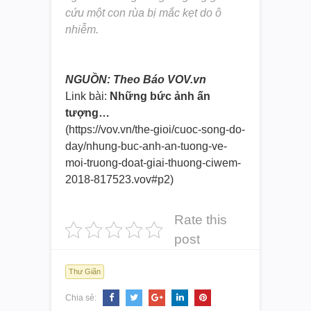
cứu một con rùa bị mắc kẹt do ô
nhiễm.
NGUỒN: Theo Báo VOV.vn
Link bài:
Những bức ảnh ấn
tượng…
(https://vov.vn/the-gioi/cuoc-
song-do-
day/nhung-buc-anh-an-
tuong-ve-
moi-truong-doat-giai-
thuong-ciwem-
2018-817523.vov#
p2)
Rate this
post
Thư Giãn
Chia sẻ: