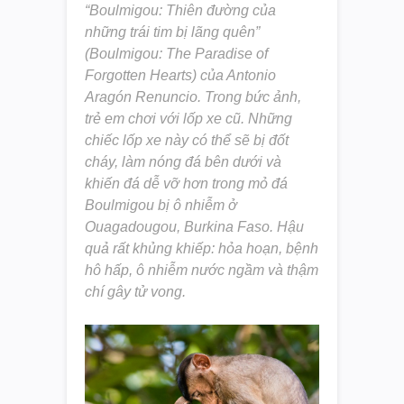
“Boulmigou: Thiên đường của
những trái tim bị lãng quên”
(Boulmigou: The Paradise of
Forgotten Hearts) của Antonio
Aragón Renuncio. Trong bức ảnh,
trẻ em chơi với lốp xe cũ. Những
chiếc lốp xe này có thể sẽ bị đốt
cháy, làm nóng đá bên dưới và
khiến đá dễ vỡ hơn trong mỏ đá
Boulmigou bị ô nhiễm ở
Ouagadougou, Burkina Faso. Hậu
quả rất khủng khiếp: hỏa hoạn, bệnh
hô hấp, ô nhiễm nước ngầm và thậm
chí gây tử vong.