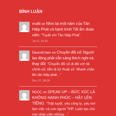
BÌNH LUẬN
matti
Nhìn lại một năm của Tân
on
Hiệp Phát và hành trình Tết ấm đoàn
viên
: “
Tuyệt vời Tân Hiệp Phát
”
Jan 5, 19:16
Chuyển đổi số: Người
Dautu4cham
on
lao động phải sẵn sàng thích nghi và
thay đổi
: “
Chuyển đổi số đi đôi với tài
chính số, tiền tệ kỹ thuật số. Nhanh chân
lên tân hiệp phát…
”
Dec 27, 08:28
SPEAK UP – BỨC XÚC LÀ
NGỌC
on
KHÔNG HẠNH PHÚC – HÃY LÊN
TIẾNG
: “
Thật tuyệt, yêu công ty, yêu nơi
làm việc và con người THP. Luôn tạo cho
mọi nhân viên những…
”