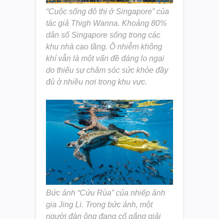
“Cuộc sống đô thị ở Singapore” của
tác giả Thigh Wanna. Khoảng 80%
dân số Singapore sống trong các
khu nhà cao tầng. Ô nhiễm không
khí vẫn là một vấn đề đáng lo ngại
do thiếu sự chăm sóc sức khỏe đầy
đủ ở nhiều nơi trong khu vực.
Bức ảnh “Cứu Rùa” của nhiếp ảnh
gia Jing Li. Trong bức ảnh, một
người đàn ông đang cố gắng giải