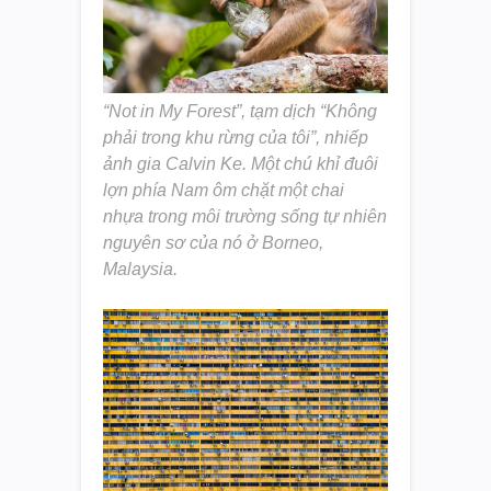
“Not in My Forest”, tạm dịch “Không
phải trong khu rừng của tôi”, nhiếp
ảnh gia Calvin Ke. Một chú khỉ đuôi
lợn phía Nam ôm chặt một chai
nhựa trong môi trường sống tự nhiên
nguyên sơ của nó ở Borneo,
Malaysia.