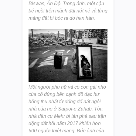
Biswas, Ấn Độ. Trong ảnh, một cậu
bé ngồi trên mảnh đất nứt nẻ và từng
mảng đất bị bóc ra do hạn hán.
Một người phụ nữ và cô con gái nhỏ
của cô đứng bên cạnh đồ đạc hư
hỏng thu nhặt từ đống đổ nát ngôi
nhà của họ ở Sarpol-e Zahab. Tòa
nhà dân cư Mehr bị tàn phá sau trận
động đất hồi năm 2017 khiến hơn
600 người thiệt mạng. Bức ảnh của