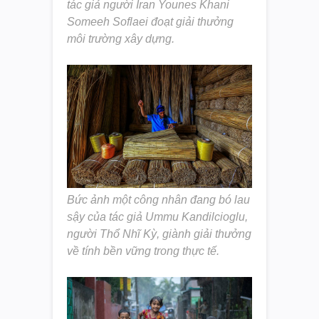
tác giả người Iran Younes Khani
Someeh Soflaei đoạt giải thưởng
môi trường xây dựng.
Bức ảnh một công nhân đang bó lau
sậy của tác giả Ummu Kandilcioglu,
người Thổ Nhĩ Kỳ, giành giải thưởng
về tính bền vững trong thực tế.