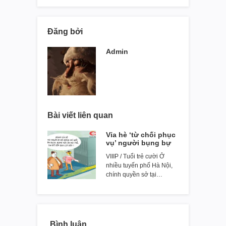
Đăng bởi
Admin
Bài viết liên quan
Vỉa hè ‘từ chối phục
vụ’ người bụng bự
VIIIP / Tuổi trẻ cười Ở
nhiều tuyến phố Hà Nội,
chính quyền sở tại…
Bình luận