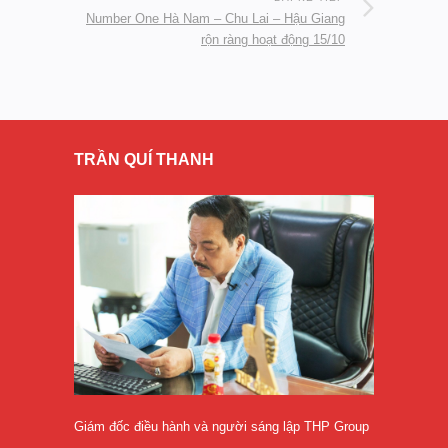
Number One Hà Nam – Chu Lai – Hậu Giang
rộn ràng hoạt động 15/10
TRẦN QUÍ THANH
Giám đốc điều hành và người sáng lập THP Group