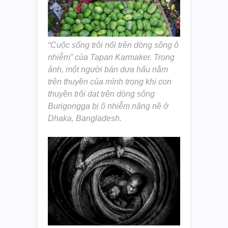
“Cuộc sống trôi nổi trên dòng sông ô
nhiễm” của Tapan Karmaker. Trong
ảnh, một người bán dưa hấu nằm
trên thuyền của mình trong khi con
thuyền trôi dạt trên dòng sông
Burigongga bị ô nhiễm nặng nề ở
Dhaka, Bangladesh.