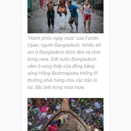
“Hạnh phúc ngày mưa” của Fardin
Oyan, người Bangladesh. Nhiều trẻ
em ở Bangladesh thích tắm và chơi
trong mưa. Đất nước Bangladesh
nằm ở vùng thấp của đồng bằng
sông Hằng-Brahmaputra khổng lồ
thường phải hứng chịu các trận lũ
lụt, đặc biệt trong mùa mưa.