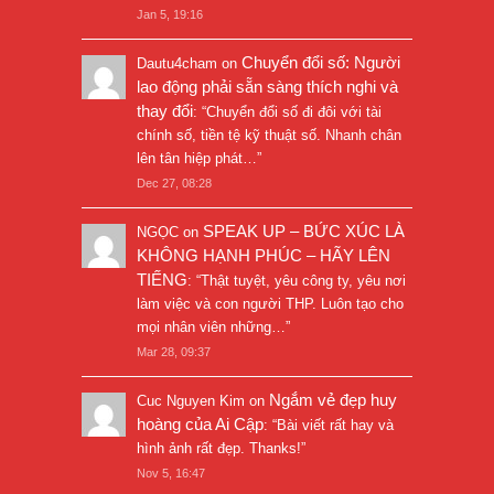
Jan 5, 19:16
Chuyển đổi số: Người
Dautu4cham
on
lao động phải sẵn sàng thích nghi và
thay đổi
: “
Chuyển đổi số đi đôi với tài
chính số, tiền tệ kỹ thuật số. Nhanh chân
lên tân hiệp phát…
”
Dec 27, 08:28
SPEAK UP – BỨC XÚC LÀ
NGỌC
on
KHÔNG HẠNH PHÚC – HÃY LÊN
TIẾNG
: “
Thật tuyệt, yêu công ty, yêu nơi
làm việc và con người THP. Luôn tạo cho
mọi nhân viên những…
”
Mar 28, 09:37
Ngắm vẻ đẹp huy
Cuc Nguyen Kim
on
hoàng của Ai Cập
: “
Bài viết rất hay và
hình ảnh rất đẹp. Thanks!
”
Nov 5, 16:47