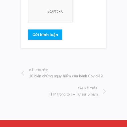
BÀI TRƯỚC
10 biến chứng nguy hiểm của bệnh Covid-19
BÀI KẾ TIẾP
[THP trong tôi] – Tự sự 5 năm