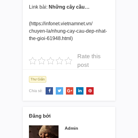
Link bài:
Những cây cầu…
(https://infonet.vietnamnet.vn/
chuyen-la/nhung-cay-cau-dep-
nhat-
the-gioi-61948.html)
Rate this
post
Thư Giãn
Chia sẻ:
Đăng bởi
Admin