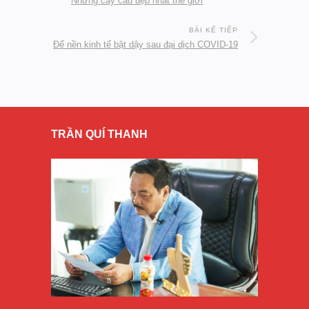
Những cây cầu đẹp nhất thế giới
BÀI KẾ TIẾP
Để nền kinh tế bật dậy sau đại dịch COVID-19
TRẦN QUÍ THANH