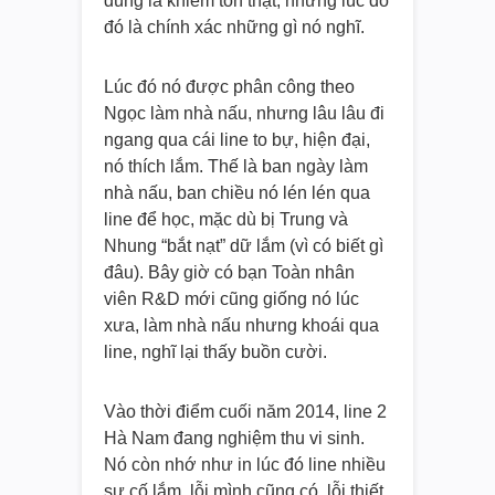
đúng là khiêm tốn thật, nhưng lúc đó
đó là chính xác những gì nó nghĩ.
Lúc đó nó được phân công theo
Ngọc làm nhà nấu, nhưng lâu lâu đi
ngang qua cái line to bự, hiện đại,
nó thích lắm. Thế là ban ngày làm
nhà nấu, ban chiều nó lén lén qua
line để học, mặc dù bị Trung và
Nhung “bắt nạt” dữ lắm (vì có biết gì
đâu). Bây giờ có bạn Toàn nhân
viên R&D mới cũng giống nó lúc
xưa, làm nhà nấu nhưng khoái qua
line, nghĩ lại thấy buồn cười.
Vào thời điểm cuối năm 2014, line 2
Hà Nam đang nghiệm thu vi sinh.
Nó còn nhớ như in lúc đó line nhiều
sự cố lắm, lỗi mình cũng có, lỗi thiết