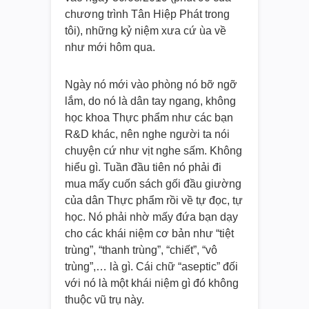
chương trình Tân Hiệp Phát trong
tôi), những kỷ niệm xưa cứ ùa về
như mới hôm qua.
Ngày nó mới vào phòng nó bỡ ngỡ
lắm, do nó là dân tay ngang, không
học khoa Thực phẩm như các bạn
R&D khác, nên nghe người ta nói
chuyện cứ như vịt nghe sấm. Không
hiểu gì. Tuần đầu tiên nó phải đi
mua mấy cuốn sách gối đầu giường
của dân Thực phẩm rồi về tự đọc, tự
học. Nó phải nhờ mấy đứa bạn dạy
cho các khái niệm cơ bản như “tiệt
trùng”, “thanh trùng”, “chiết”, “vô
trùng”,… là gì. Cái chữ “aseptic” đối
với nó là một khái niệm gì đó không
thuộc vũ trụ này.