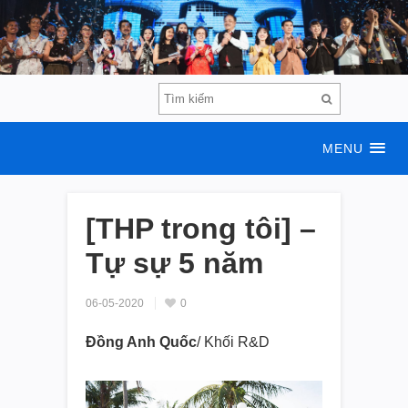
MENU
[THP trong tôi] –
Tự sự 5 năm
06-05-2020
0
Đồng Anh Quốc
/ Khối R&D