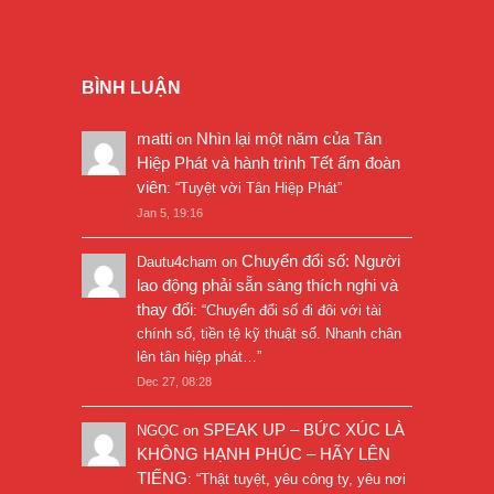
BÌNH LUẬN
matti
Nhìn lại một năm của Tân
on
Hiệp Phát và hành trình Tết ấm đoàn
viên
: “
Tuyệt vời Tân Hiệp Phát
”
Jan 5, 19:16
Chuyển đổi số: Người
Dautu4cham
on
lao động phải sẵn sàng thích nghi và
thay đổi
: “
Chuyển đổi số đi đôi với tài
chính số, tiền tệ kỹ thuật số. Nhanh chân
lên tân hiệp phát…
”
Dec 27, 08:28
SPEAK UP – BỨC XÚC LÀ
NGỌC
on
KHÔNG HẠNH PHÚC – HÃY LÊN
TIẾNG
: “
Thật tuyệt, yêu công ty, yêu nơi