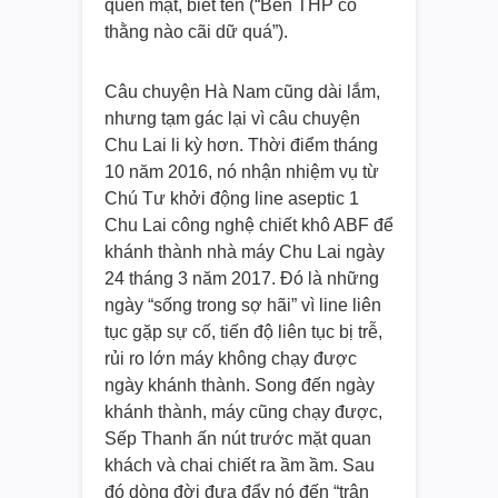
quen mặt, biết tên (“Bên THP có
thằng nào cãi dữ quá”).
Câu chuyện Hà Nam cũng dài lắm,
nhưng tạm gác lại vì câu chuyện
Chu Lai li kỳ hơn. Thời điểm tháng
10 năm 2016, nó nhận nhiệm vụ từ
Chú Tư khởi động line aseptic 1
Chu Lai công nghệ chiết khô ABF để
khánh thành nhà máy Chu Lai ngày
24 tháng 3 năm 2017. Đó là những
ngày “sống trong sợ hãi” vì line liên
tục gặp sự cố, tiến độ liên tục bị trễ,
rủi ro lớn máy không chạy được
ngày khánh thành. Song đến ngày
khánh thành, máy cũng chạy được,
Sếp Thanh ấn nút trước mặt quan
khách và chai chiết ra ầm ầm. Sau
đó dòng đời đưa đẩy nó đến “trận