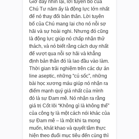
Giờ đây nhìn lại, lời tuyên bố của
Chú Tư năm ấy là động lực lớn nhất
để nó thay đổi bản thân. Lời tuyên
bố của Chú mang lại cho nó nỗi sợ
hãi và sự hoài nghi. Nhưng đó cũng
là động lực giúp nó chấp nhận thử
thách, và nó biết rằng cách duy nhất
để vượt qua nỗi sợ hãi và khẳng
định bản thân đó là lao đầu vào làm.
Thời gian trải nghiệm trên các dự án
line aseptic, những “cú sốc”, những
bài học xương máu giúp nó nhận ra
điểm mạnh quý giá nhất của mình
đó là sự Đam mê. Nó nhận ra rằng
giá trị Cốt lõi “Không gì là không thể”
của công ty là một cách nói khác của
sự Đam mê – là một khi ta mong
muốn, khát khao và quyết tâm thực
hiện theo đuổi mục tiêu đến cùng thì