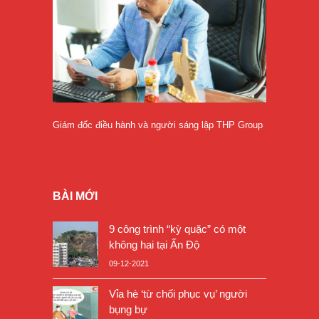
Giám đốc điều hành và người sáng lập THP Group
BÀI MỚI
9 công trình “kỳ quặc” có một
không hai tại Ấn Độ
09-12-2021
Vỉa hè ‘từ chối phục vụ’ người
bụng bự