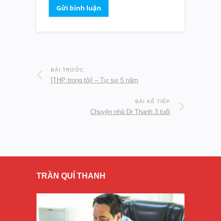
BÀI TRƯỚC
[THP trong tôi] – Tự sự 5 năm
BÀI KẾ TIẾP
Chuyện nhà Dr Thanh 3 tuổi
TRẦN QUÍ THANH