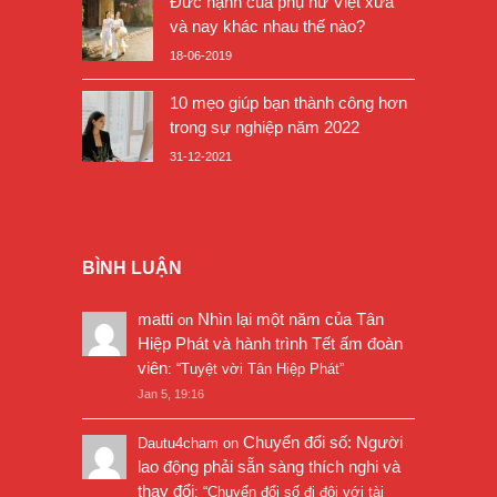
Đức hạnh của phụ nữ Việt xưa
và nay khác nhau thế nào?
18-06-2019
10 mẹo giúp bạn thành công hơn
trong sự nghiệp năm 2022
31-12-2021
BÌNH LUẬN
matti
Nhìn lại một năm của Tân
on
Hiệp Phát và hành trình Tết ấm đoàn
viên
: “
Tuyệt vời Tân Hiệp Phát
”
Jan 5, 19:16
Chuyển đổi số: Người
Dautu4cham
on
lao động phải sẵn sàng thích nghi và
thay đổi
: “
Chuyển đổi số đi đôi với tài