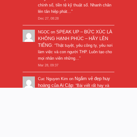
chính số, tiền tệ kỹ thuật số. Nhanh chân
lên tân hiệp phát…
”
Dec 27, 08:28
SPEAK UP – BỨC XÚC LÀ
NGỌC
on
KHÔNG HẠNH PHÚC – HÃY LÊN
TIẾNG
: “
Thật tuyệt, yêu công ty, yêu nơi
làm việc và con người THP. Luôn tạo cho
mọi nhân viên những…
”
Mar 28, 09:37
Ngắm vẻ đẹp huy
Cuc Nguyen Kim
on
hoàng của Ai Cập
: “
Bài viết rất hay và
hình ảnh rất đẹp. Thanks!
”
Nov 5, 16:47
© 2017
Trần Quí Thanh