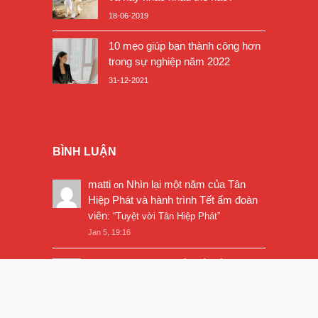
18-06-2019
10 mẹo giúp bạn thành công hơn
trong sự nghiệp năm 2022
31-12-2021
BÌNH LUẬN
matti
Nhìn lại một năm của Tân
on
Hiệp Phát và hành trình Tết ấm đoàn
viên
: “
Tuyệt vời Tân Hiệp Phát
”
Jan 5, 19:16
Chuyển đổi số: Người
Dautu4cham
on
lao động phải sẵn sàng thích nghi và
thay đổi
: “
Chuyển đổi số đi đôi với tài
chính số, tiền tệ kỹ thuật số. Nhanh chân