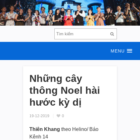
MENU
Những cây
thông Noel hài
hước kỳ dị
19-12-2019
0
Thiên Khang
theo Helino/ Báo
Kênh 14