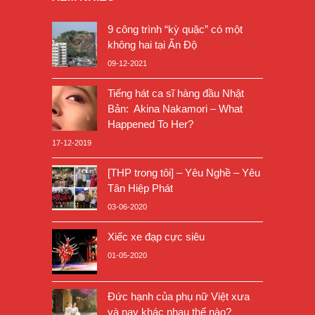
9 công trình “kỳ quặc” có một
không hai tại Ấn Độ
09-12-2021
Tiếng hát ca sĩ hàng đầu Nhật
Bản: Akina Nakamori – What
Happened To Her?
17-12-2019
[THP trong tôi] – Yêu Nghề – Yêu
Tân Hiệp Phát
03-06-2020
Xiếc xe đạp cực siêu
01-05-2020
Đức hạnh của phụ nữ Việt xưa
và nay khác nhau thế nào?