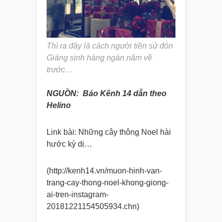
Thì ra đây là cách người tiền sử đón
Giáng sinh hàng ngàn năm về
trước…
NGUỒN: Báo Kênh 14 dẫn theo
Helino
Link bài: Những cây thông Noel hài
hước kỳ dị…
(http://kenh14.vn/muon-hinh-
van-
trang-cay-thong-noel-
khong-giong-
ai-tren-instagram-
20181221154505934.chn)