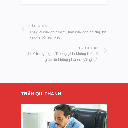
BÀI TRƯỚC
Thay vì dạy chữ sớm, hãy dạy con những ‘kỹ
năng suốt đời’ này
BÀI KẾ TIẾP
[THP trong tôi] – “Không gì là không thể” đã
giúp tôi không phải sợ sệt gì cả!
TRẦN QUÍ THANH