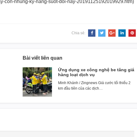
y-con-nhung-
ky-nang-suot-doi-nay-
20191125192019929.htm)
Chia sẻ:
Bài viết liên quan
Ứng dụng xe công nghệ be tăng giá
hàng loạt dịch vụ
Minh Khánh / Zingnews Giá cước tối thiểu 2
km đầu tiên của các dịch…