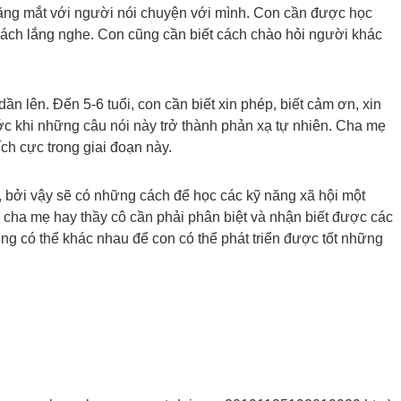
 bằng mắt với người nói chuyện với mình. Con cần được học
t cách lắng nghe. Con cũng cần biết cách chào hỏi người khác
ần lên. Đến 5-6 tuổi, con cần biết xin phép, biết cảm ơn, xin
trước khi những câu nói này trở thành phản xạ tự nhiên. Cha mẹ
ích cực trong giai đoạn này.
t, bởi vậy sẽ có những cách để học các kỹ năng xã hội một
à cha mẹ hay thầy cô cần phải phân biệt và nhận biết được các
ũng có thể khác nhau để con có thể phát triển được tốt những