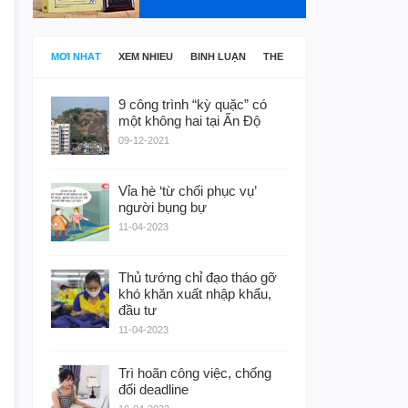
MỚI NHẤT
XEM NHIỀU
BÌNH LUẬN
THẺ
9 công trình “kỳ quặc” có
một không hai tại Ấn Độ
09-12-2021
Vỉa hè ‘từ chối phục vụ’
người bụng bự
11-04-2023
Thủ tướng chỉ đạo tháo gỡ
khó khăn xuất nhập khẩu,
đầu tư
11-04-2023
Trì hoãn công việc, chống
đối deadline