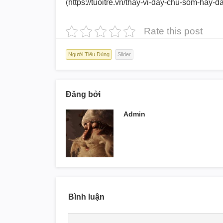
(https://tuoitre.vn/thay-vi-
day-chu-som-hay-da
Rate this post
Người Tiêu Dùng
Slider
Đăng bởi
Admin
Bình luận