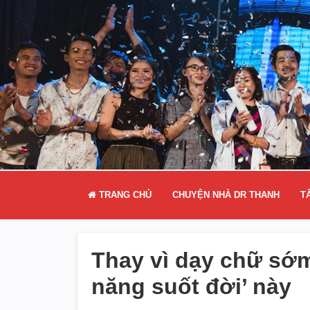
TRANG CHỦ
CHUYỆN NHÀ DR THANH
T
Thay vì dạy chữ sớm
năng suốt đời’ này