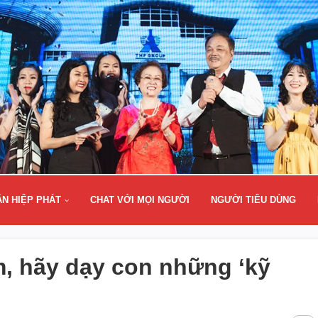
ÂN HIỆP PHÁT
CHAT VỚI MỌI NGƯỜI
NGƯỜI TIÊU DÙNG
, hãy dạy con những ‘kỹ