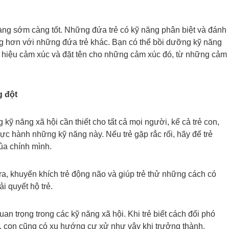
càng sớm càng tốt. Những đứa trẻ có kỹ năng phân biệt và đánh
 hơn với những đứa trẻ khác. Bạn có thể bồi dưỡng kỹ năng
ín hiệu cảm xúc và đặt tên cho những cảm xúc đó, từ những cảm
g đột
 kỹ năng xã hội cần thiết cho tất cả mọi người, kể cả trẻ con,
thực hành những kỹ năng này. Nếu trẻ gặp rắc rối, hãy để trẻ
của chính mình.
ra, khuyến khích trẻ động não và giúp trẻ thử những cách có
ải quyết hộ trẻ.
an trọng trong các kỹ năng xã hội. Khi trẻ biết cách đối phó
, con cũng có xu hướng cư xử như vậy khi trưởng thành.