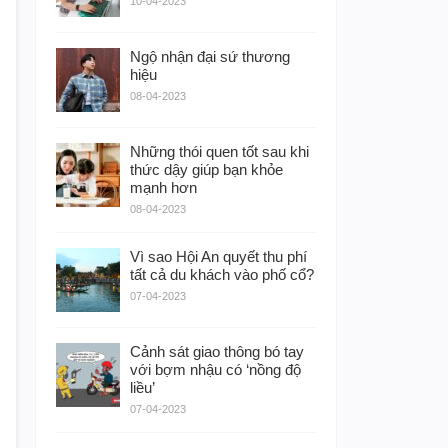
10-04-2023
Ngộ nhận đại sứ thương
hiệu
08-04-2023
Những thói quen tốt sau khi
thức dậy giúp bạn khỏe
mạnh hơn
08-04-2023
Vì sao Hội An quyết thu phí
tất cả du khách vào phố cổ?
07-04-2023
Cảnh sát giao thông bó tay
với bợm nhậu có ‘nồng độ
liều’
07-04-2023