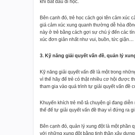
khi bắt đầu đi học.
Bên cạnh đó, trẻ học cách gọi tên cảm xúc 
giá cảm xúc xung quanh thường dễ hòa đồng
này ở trẻ bằng cách gợi sự chú ý đến các t
xúc đơn giản nhất như vui, buồn, tức giận…
3. Kỹ năng giải quyết vấn đề, quản lý xun
Kỹ năng giải quyết vấn đề là một trong những
vì thế hãy để trẻ có thật nhiều cơ hội được 
tham gia vào quá trình tự giải quyết vấn đề 
Khuyến khích trẻ mô tả chuyện gì đang diễn 
thể để tự giải quyết vấn đề thay vì đứng ra gi
Bên cạnh đó, quản lý xung đột là một phần qu
với những xung đột bằng tinh thần xây dựng