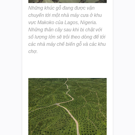
Những khúc gỗ đang được vận
chuyển tới một nhà máy cưa ở khu
vực Makoko của Lagos, Nigeria.
Những thân cây sau khi bị chặt với
số lượng lớn sẽ trôi theo dòng để tới
các nhà máy chế biến gỗ và các khu
chợ.