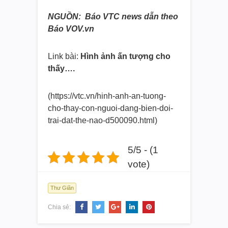
NGUỒN: Báo VTC news dẫn theo
Báo VOV.vn
Link bài:
Hình ảnh ấn tượng cho
thấy….
(https://vtc.vn/hinh-anh-an-
tuong-
cho-thay-con-nguoi-dang-
bien-doi-
trai-dat-the-nao-
d500090.html)
5/5 - (1
vote)
Thư Giãn
Chia sẻ: