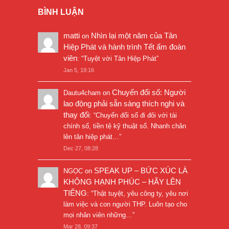
BÌNH LUẬN
matti
Nhìn lại một năm của Tân
on
Hiệp Phát và hành trình Tết ấm đoàn
viên
: “
Tuyệt vời Tân Hiệp Phát
”
Jan 5, 19:16
Chuyển đổi số: Người
Dautu4cham
on
lao động phải sẵn sàng thích nghi và
thay đổi
: “
Chuyển đổi số đi đôi với tài
chính số, tiền tệ kỹ thuật số. Nhanh chân
lên tân hiệp phát…
”
Dec 27, 08:28
SPEAK UP – BỨC XÚC LÀ
NGỌC
on
KHÔNG HẠNH PHÚC – HÃY LÊN
TIẾNG
: “
Thật tuyệt, yêu công ty, yêu nơi
làm việc và con người THP. Luôn tạo cho
mọi nhân viên những…
”
Mar 28, 09:37