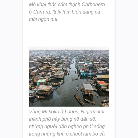
Mỏ khai thác cẩm thạch Carbonera
ở Carrara, Italy làm biến dạng cả
một ngọn núi.
Vùng Makoko ở Lagos, Nigeria khi
thành phố này bùng nổ dân số,
những người dân nghèo phải sống
trong những khu ổ chuột tạm bợ và