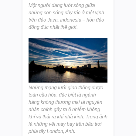
Một người đang lướt sóng giữa
những con sóng đầy rác ở một vịnh
trên đảo Java, Indonesia – hòn đảo
đông đúc nhất thế giới.
Những mạng lưới giao thông được
toàn cầu hóa, đặc biệt là ngành
hàng không thương mại là nguyên
nhân chính gây ra ô nhiễm không
khí và thải ra khí nhà kính. Trong ảnh
là những vệt máy bay trên bầu trời
phía tây London, Anh.