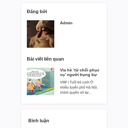
Đăng bởi
Admin
Bài viết liên quan
Vỉa hè ‘từ chối phục
vụ’ người bụng bự
VIIIP / Tuổi trẻ cười Ở
nhiều tuyến phố Hà Nội,
chính quyền sở tại…
Bình luận