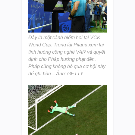
Đây là một cảnh hiếm hoi tại VCK
World Cup. Trọng tài Pitana xem lại
tình huống công nghệ VAR và quyết
định cho Pháp hưởng phạt đền.
Pháp cũng không bỏ qua cơ hội này
để ghi bàn – Ảnh: GETTY