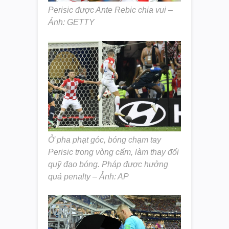
Perisic được Ante Rebic chia vui –
Ảnh: GETTY
Ở pha phạt góc, bóng chạm tay
Perisic trong vòng cấm, làm thay đổi
quỹ đạo bóng. Pháp được hưởng
quả penalty – Ảnh: AP