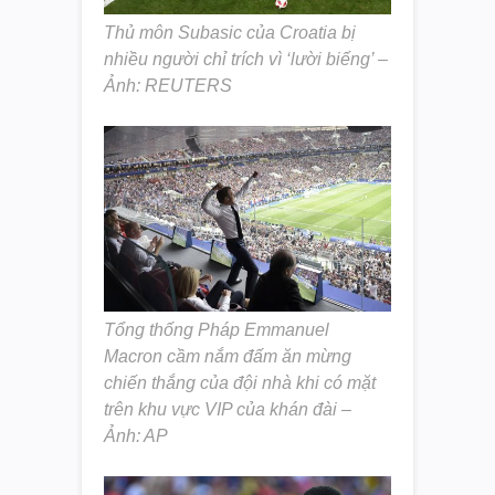
Thủ môn Subasic của Croatia bị
nhiều người chỉ trích vì ‘lười biếng’ –
Ảnh: REUTERS
Tổng thống Pháp Emmanuel
Macron cầm nắm đấm ăn mừng
chiến thắng của đội nhà khi có mặt
trên khu vực VIP của khán đài –
Ảnh: AP