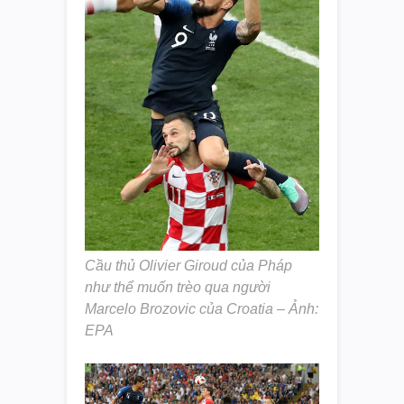
Cầu thủ Olivier Giroud của Pháp
như thể muốn trèo qua người
Marcelo Brozovic của Croatia – Ảnh:
EPA