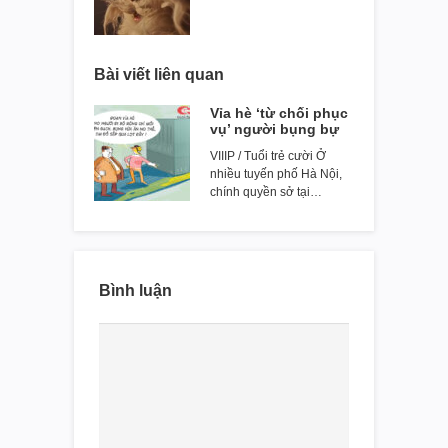
Bài viết liên quan
Vỉa hè ‘từ chối phục
vụ’ người bụng bự
VIIIP / Tuổi trẻ cười Ở
nhiều tuyến phố Hà Nội,
chính quyền sở tại…
Bình luận