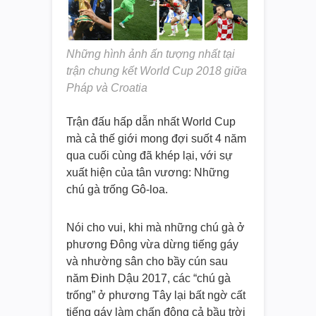
Những hình ảnh ấn tượng nhất tại
trận chung kết World Cup 2018 giữa
Pháp và Croatia
Trận đấu hấp dẫn nhất World Cup
mà cả thế giới mong đợi suốt 4 năm
qua cuối cùng đã khép lại, với sự
xuất hiện của tân vương: Những
chú gà trống Gô-loa.
Nói cho vui, khi mà những chú gà ở
phương Đông vừa dừng tiếng gáy
và nhường sân cho bầy cún sau
năm Đinh Dậu 2017, các “chú gà
trống” ở phương Tây lại bất ngờ cất
tiếng gáy làm chấn động cả bầu trời