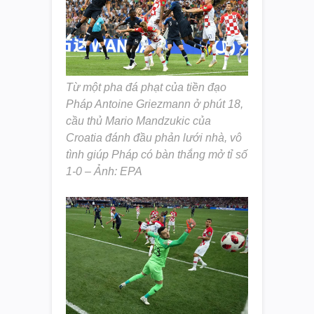
Từ một pha đá phạt của tiền đạo
Pháp Antoine Griezmann ở phút 18,
cầu thủ Mario Mandzukic của
Croatia đánh đầu phản lưới nhà, vô
tình giúp Pháp có bàn thắng mở tỉ số
1-0 – Ảnh: EPA