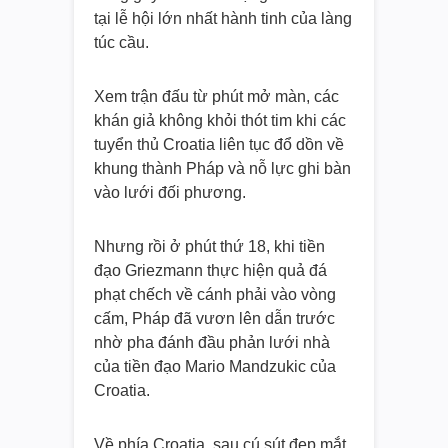
tại lễ hội lớn nhất hành tinh của làng
túc cầu.
Xem trận đấu từ phút mở màn, các
khán giả không khỏi thót tim khi các
tuyển thủ Croatia liên tục đổ dồn về
khung thành Pháp và nỗ lực ghi bàn
vào lưới đối phương.
Nhưng rồi ở phút thứ 18, khi tiền
đạo Griezmann thực hiện quả đá
phạt chếch về cánh phải vào vòng
cấm, Pháp đã vươn lên dẫn trước
nhờ pha đánh đầu phản lưới nhà
của tiền đạo Mario Mandzukic của
Croatia.
Về phía Croatia, sau cú sút đẹp mắt