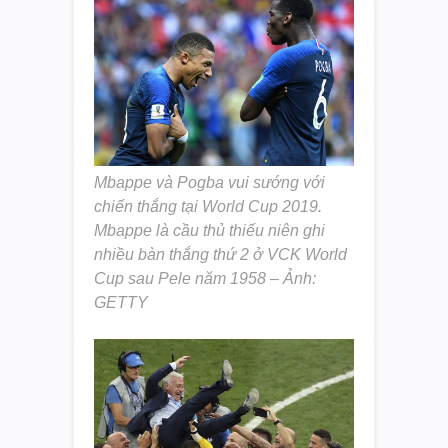
Mbappe và Pogba vui sướng với
chiến thắng tại World Cup 2019.
Mbappe là cầu thủ thiếu niên ghi
nhiều bàn thắng thứ 2 ở VCK World
Cup sau Pele năm 1958 – Ảnh:
GETTY