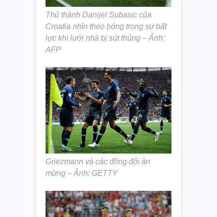
Thủ thành Danijel Subasic của
Croatia nhìn theo bóng trong sự bất
lực khi lưới nhà bị sút thủng – Ảnh:
AFP
Griezmann và các đồng đội ăn
mừng – Ảnh: GETTY