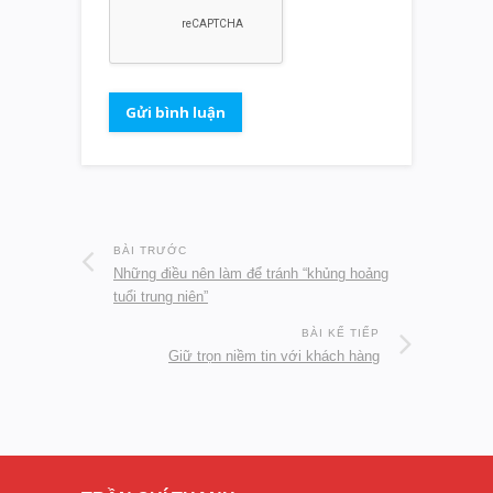
BÀI TRƯỚC
Những điều nên làm để tránh “khủng hoảng
tuổi trung niên”
BÀI KẾ TIẾP
Giữ trọn niềm tin với khách hàng