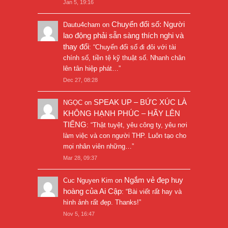
Jan 5, 19:16
Chuyển đổi số: Người
Dautu4cham
on
lao động phải sẵn sàng thích nghi và
thay đổi
: “
Chuyển đổi số đi đôi với tài
chính số, tiền tệ kỹ thuật số. Nhanh chân
lên tân hiệp phát…
”
Dec 27, 08:28
SPEAK UP – BỨC XÚC LÀ
NGỌC
on
KHÔNG HẠNH PHÚC – HÃY LÊN
TIẾNG
: “
Thật tuyệt, yêu công ty, yêu nơi
làm việc và con người THP. Luôn tạo cho
mọi nhân viên những…
”
Mar 28, 09:37
Ngắm vẻ đẹp huy
Cuc Nguyen Kim
on
hoàng của Ai Cập
: “
Bài viết rất hay và
hình ảnh rất đẹp. Thanks!
”
Nov 5, 16:47