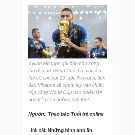
Kylian Mbappe ghi bốn bàn trong
lần đầu dự World Cup. Là một cầu
thủ trẻ chỉ mới 19 tuổi, theo bạn, tiền
đạo Mbappe sẽ chạm tay vào chiếc
cúp vàng World Cup bao nhiêu lần
nữa trên con đường sắp tới?
Nguồn: Theo báo Tuổi trẻ online
Link bài:
Những hình ảnh ấn