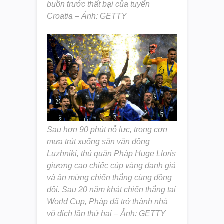
buồn trước thất bại của tuyển
Croatia – Ảnh: GETTY
Sau hơn 90 phút nỗ lực, trong cơn
mưa trút xuống sân vận động
Luzhniki, thủ quân Pháp Huge Lloris
giương cao chiếc cúp vàng danh giá
và ăn mừng chiến thắng cùng đồng
đội. Sau 20 năm khát chiến thắng tại
World Cup, Pháp đã trở thành nhà
vô địch lần thứ hai – Ảnh: GETTY