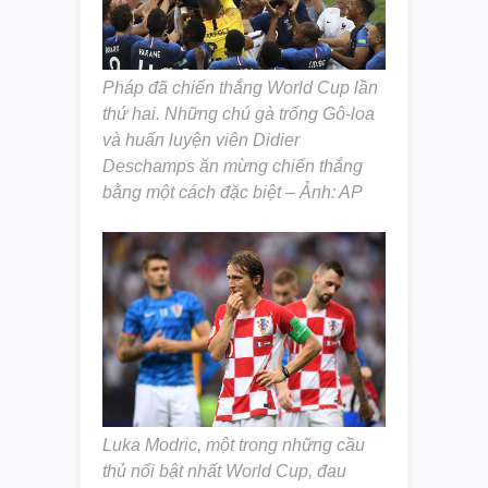
Pháp đã chiến thắng World Cup lần
thứ hai. Những chú gà trống Gô-loa
và huấn luyện viên Didier
Deschamps ăn mừng chiến thắng
bằng một cách đặc biệt – Ảnh: AP
Luka Modric, một trong những cầu
thủ nổi bật nhất World Cup, đau