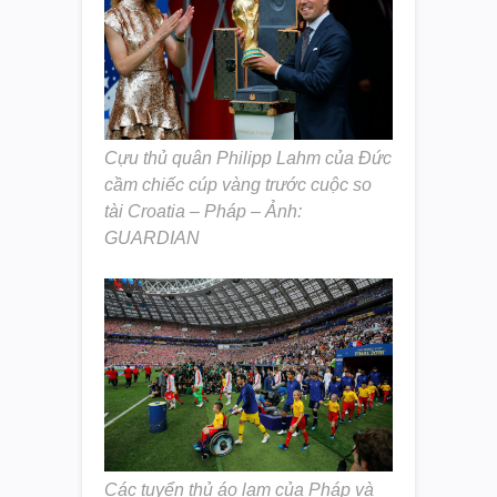
Cựu thủ quân Philipp Lahm của Đức
cầm chiếc cúp vàng trước cuộc so
tài Croatia – Pháp – Ảnh:
GUARDIAN
Các tuyển thủ áo lam của Pháp và