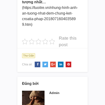
tượng nhất…
(https://tuoitre.vn/nhung-hinh-
anh-
an-tuong-nhat-dem-chung-ke
t-
croatia-phap-201807160403589
9.htm)
Rate this
post
Thư Giãn
Chia sẻ:
Đăng bởi
Admin