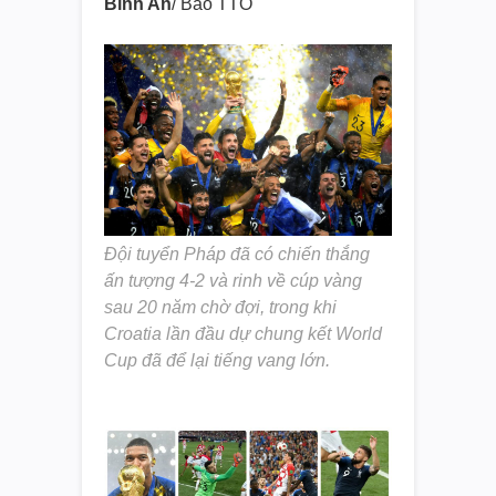
Bình An
/ Báo TTO
Đội tuyển Pháp đã có chiến thắng
ấn tượng 4-2 và rinh về cúp vàng
sau 20 năm chờ đợi, trong khi
Croatia lần đầu dự chung kết World
Cup đã để lại tiếng vang lớn.